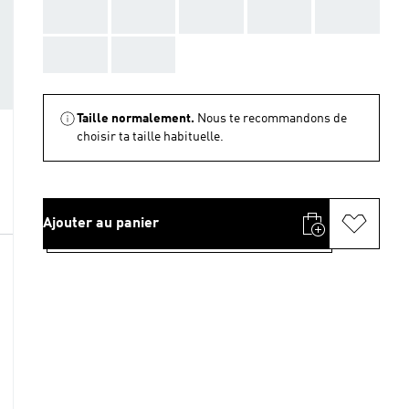
AAA
AAA
AAA
AAA
AAA
AAA
AAA
Taille normalement.
Nous te recommandons de
choisir ta taille habituelle.
Ajouter au panier