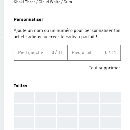
Khaki Three / Cloud White / Gum
Personnaliser
Ajoute un nom ou un numéro pour personnaliser ton
article adidas ou créer le cadeau parfait !
Pied gauche
0 / 11
Pied droit
0 / 11
Tout supprimer
Tailles
AAA
AAA
AAA
AAA
AAA
AAA
AAA
AAA
AAA
AAA
AAA
AAA
AAA
AAA
AAA