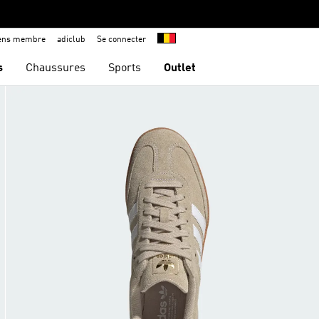
iens membre
adiclub
Se connecter
s
Chaussures
Sports
Outlet