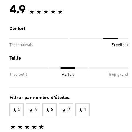
4.9
Confort
Très mauvais
Excellent
Taille
Trop petit
Parfait
Trop grand
Filtrer par nombre d'étoiles
5
4
3
2
1