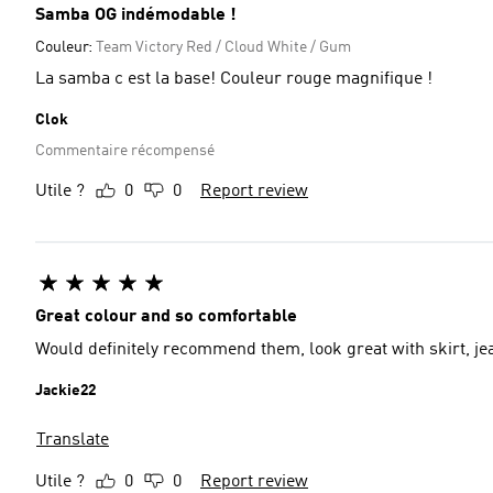
Samba OG indémodable !
Couleur:
Team Victory Red / Cloud White / Gum
La samba c est la base! Couleur rouge magnifique !
Clok
Commentaire récompensé
Utile ?
0
0
Report review
Great colour and so comfortable
Would definitely recommend them, look great with skirt, jea
Jackie22
Translate
Utile ?
0
0
Report review