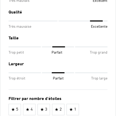
Très mauvais
Excellent
Qualité
Très mauvaise
Excellente
Taille
Trop petit
Parfait
Trop grand
Largeur
Trop étroit
Parfait
Trop large
Filtrer par nombre d'étoiles
5
4
3
2
1