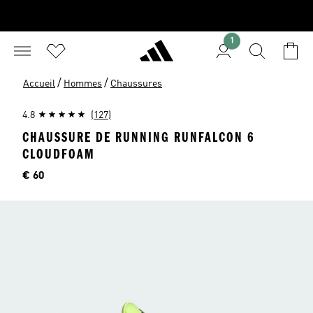
1
/
/
Accueil
Hommes
Chaussures
4.8
(127)
CHAUSSURE DE RUNNING RUNFALCON 6
CLOUDFOAM
Price
€ 60