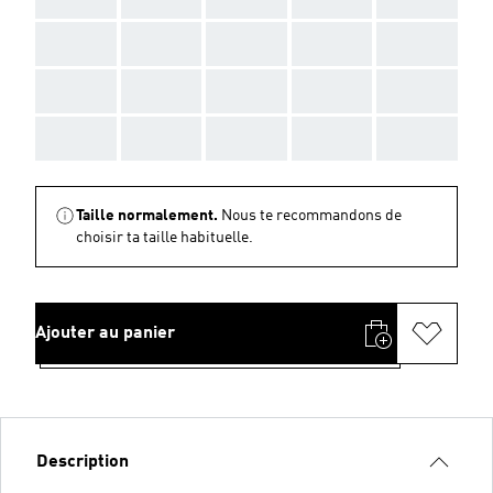
AAA
AAA
AAA
AAA
AAA
AAA
AAA
AAA
AAA
AAA
AAA
AAA
AAA
AAA
AAA
Taille normalement.
Nous te recommandons de
choisir ta taille habituelle.
Ajouter au panier
Description