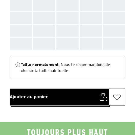
AAA
AAA
AAA
AAA
AAA
AAA
AAA
AAA
AAA
AAA
AAA
AAA
AAA
AAA
AAA
AAA
AAA
AAA
AAA
AAA
Taille normalement.
Nous te recommandons de
choisir ta taille habituelle.
Ajouter au panier
TOUJOURS PLUS HAUT