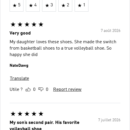
5
4
3
2
1
7 août 2026
Very good
My daughter loves these shoes. She made the switch
from basketball shoes to a true volleyball shoe. So
happy she did
NateDawg
Translate
Utile ?
0
0
Report review
7 juillet 2026
My son’s second pair. His favorite
volleyball shoe