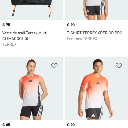
Prix
€ 75
Prix
€ 90
Veste de trail Terrex Multi
T-SHIRT TERREX XPERIOR PRO
CLIMACOOL 5L
Femmes TERREX
TERREX
Ajouter à la Liste de produits favor
Aj
Prix
€ 85
Prix
€ 90