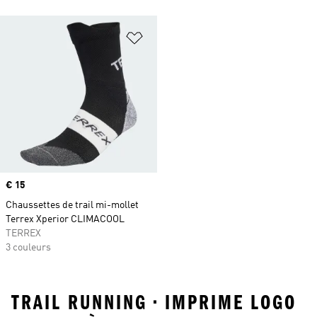
Ajouter à la Liste de produits favor
Prix
€ 15
Chaussettes de trail mi-mollet
Terrex Xperior CLIMACOOL
TERREX
3 couleurs
TRAIL RUNNING • IMPRIME LOGO