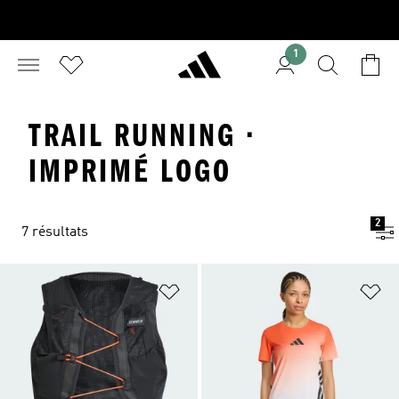
1
TRAIL RUNNING ·
IMPRIMÉ LOGO
2
7 résultats
Ajouter à la Liste de produits favor
Aj