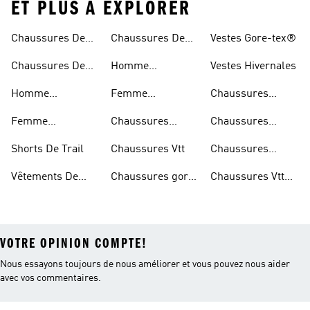
ET PLUS À EXPLORER
Chaussures De
Chaussures De
Vestes Gore-tex®
Trail
Randonnée
Chaussures De
Homme
Vestes Hivernales
Trail
Chaussures
Homme
Femme
Chaussures
Imperméables
Randonnée
Chaussures De
Chaussures
Outdoor
Femme
Chaussures
Chaussures
Trail
Randonnée
Chaussures De
D'escalade
Noires De Trail
Shorts De Trail
Chaussures Vtt
Chaussures
Trail
Noires De
Vêtements De
Chaussures gore-
Chaussures Vtt
Randonnée
Randonnée
tex®
Femmes
VOTRE OPINION COMPTE!
Nous essayons toujours de nous améliorer et vous pouvez nous aider
avec vos commentaires.