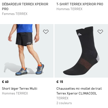
DÉBARDEUR TERREX XPERIOR
T-SHIRT TERREX XPERIOR PRO
PRO
Hommes TERREX
Femmes TERREX
Ajouter à la Liste de produits favor
Aj
Prix
€ 60
Prix
€ 15
Short léger Terrex Multi
Chaussettes mi-mollet de trail
Hommes TERREX
Terrex Xperior CLIMACOOL
TERREX
2 couleurs