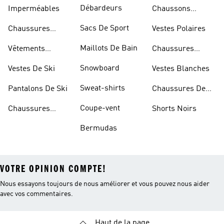
Débardeurs
Imperméables
Chaussons
D'escalade
Sacs De Sport
Chaussures
Vestes Polaires
Blanches
Maillots De Bain
Vêtements
Chaussures
Sportifs
D'haltérophilie
Snowboard
Vestes De Ski
Vestes Blanches
Sweat-shirts
Pantalons De Ski
Chaussures De
Basketball
Coupe-vent
Chaussures
Shorts Noirs
Rouges
Bermudas
VOTRE OPINION COMPTE!
Nous essayons toujours de nous améliorer et vous pouvez nous aider
avec vos commentaires.
Haut de la page