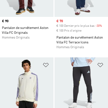
Prix
€ 90
Prix soldé
€ 70
€ 100 Dernier prix le plus bas
-30%
Raba
Pantalon de survêtement Aston
€ 100 Prix d'origine
Villa FC Originals
Hommes Originals
Pantalon de survêtement Aston
Villa FC Terrace Icons
Hommes Originals
Ajouter à la Liste de produits favor
Aj