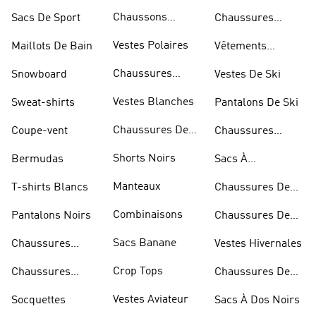
Chaussons
Sacs De Sport
Chaussures
D'escalade
Blanches
Vestes Polaires
Maillots De Bain
Vêtements
Sportifs
Chaussures
Snowboard
Vestes De Ski
D'haltérophilie
Vestes Blanches
Sweat-shirts
Pantalons De Ski
Chaussures De
Coupe-vent
Chaussures
Basketball
Rouges
Shorts Noirs
Bermudas
Sacs À
Bandoulière
Manteaux
T-shirts Blancs
Chaussures De
Rugby
Combinaisons
Pantalons Noirs
Chaussures De
Skateur
Sacs Banane
Chaussures
Vestes Hivernales
Bleues
Crop Tops
Chaussures
Chaussures De
Dorées
Marche
Vestes Aviateur
Socquettes
Sacs À Dos Noirs