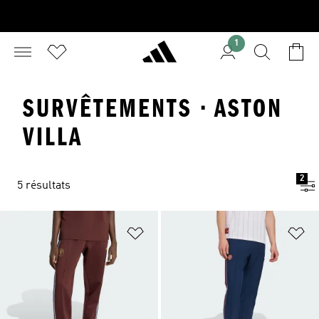
1
SURVÊTEMENTS · ASTON
VILLA
2
5 résultats
Ajouter à la Liste de produits favor
Aj