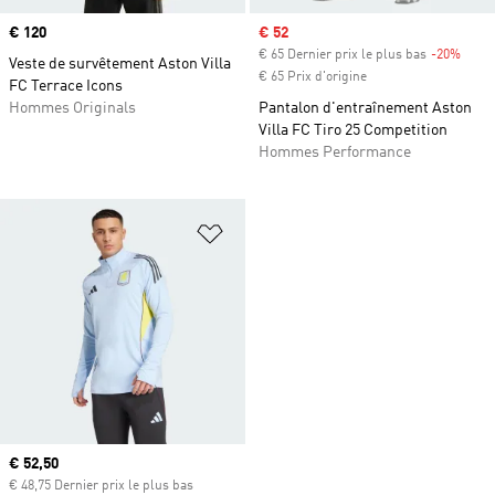
Prix
€ 120
Prix soldé
€ 52
€ 65 Dernier prix le plus bas
-20%
Rabai
Veste de survêtement Aston Villa
€ 65 Prix d'origine
FC Terrace Icons
Hommes Originals
Pantalon d'entraînement Aston
Villa FC Tiro 25 Competition
Hommes Performance
Ajouter à la Liste de produits favor
Prix actuel
€ 52,50
€ 48,75 Dernier prix le plus bas