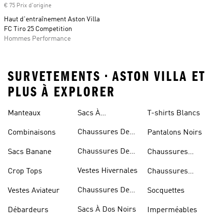
€ 75 Prix d'origine
Haut d'entraînement Aston Villa
FC Tiro 25 Competition
Hommes Performance
SURVETEMENTS • ASTON VILLA ET
PLUS À EXPLORER
Manteaux
Sacs À
T-shirts Blancs
Bandoulière
Chaussures De
Combinaisons
Pantalons Noirs
Rugby
Chaussures De
Sacs Banane
Chaussures
Skateur
Bleues
Vestes Hivernales
Crop Tops
Chaussures
Dorées
Chaussures De
Vestes Aviateur
Socquettes
Marche
Sacs À Dos Noirs
Débardeurs
Imperméables