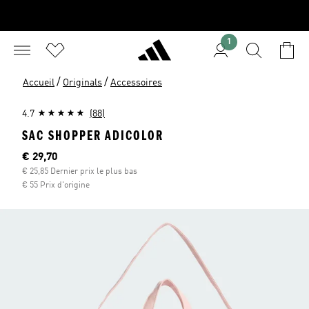
1
/
/
Accueil
Originals
Accessoires
4.7
(88)
SAC SHOPPER ADICOLOR
Current price
€ 29,70
€ 25,85 Dernier prix le plus bas
€ 55 Prix d'origine