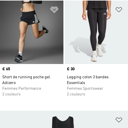
Ajouter à la Liste de produits favor
Aj
Prix
€ 65
Prix
€ 30
Short de running poche gel
Legging coton 3 bandes
Adizero
Essentials
Femmes Performance
Femmes Sportswear
2 couleurs
2 couleurs
Aj