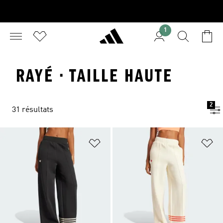
1
RAYÉ · TAILLE HAUTE
2
31 résultats
Ajouter à la Liste de produits favor
Aj