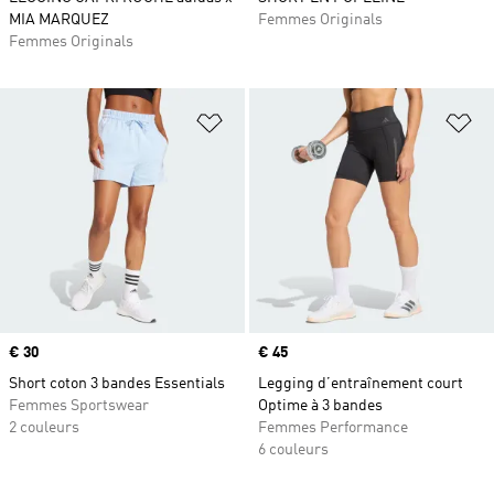
MIA MARQUEZ
Femmes Originals
Femmes Originals
Ajouter à la Liste de produits favor
Aj
Prix
€ 30
Prix
€ 45
Short coton 3 bandes Essentials
Legging d’entraînement court
Femmes Sportswear
Optime à 3 bandes
2 couleurs
Femmes Performance
6 couleurs