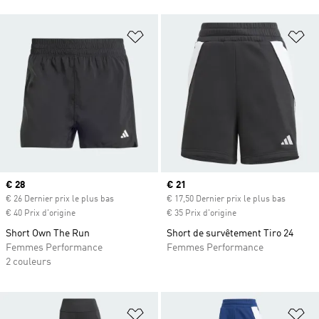
Ajouter à la Liste de produits favor
Aj
Prix actuel
€ 28
Prix actuel
€ 21
€ 26 Dernier prix le plus bas
€ 17,50 Dernier prix le plus bas
€ 40 Prix d'origine
€ 35 Prix d'origine
Short Own The Run
Short de survêtement Tiro 24
Femmes Performance
Femmes Performance
2 couleurs
Ajouter à la Liste de produits favor
Aj