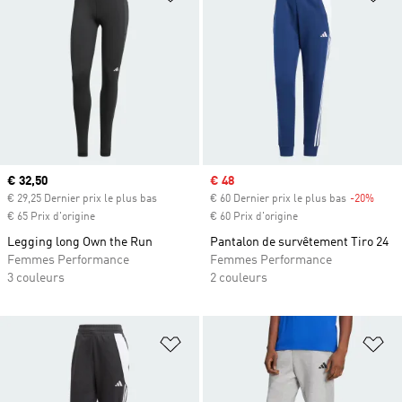
Prix actuel
€ 32,50
Prix soldé
€ 48
€ 29,25 Dernier prix le plus bas
€ 60 Dernier prix le plus bas
-20%
Rabai
€ 65 Prix d'origine
€ 60 Prix d'origine
Legging long Own the Run
Pantalon de survêtement Tiro 24
Femmes Performance
Femmes Performance
3 couleurs
2 couleurs
Ajouter à la Liste de produits favor
Aj