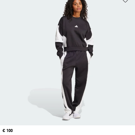
Prix
€ 100