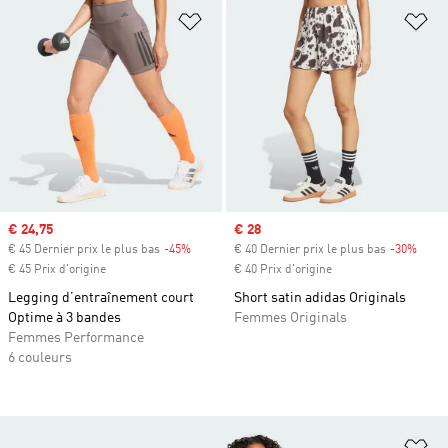
Ajouter à la Liste de produits favor
Aj
Prix soldé
€ 24,75
Prix soldé
€ 28
€ 45 Dernier prix le plus bas
-45%
Rabais
€ 40 Dernier prix le plus bas
-30%
Rabai
€ 45 Prix d'origine
€ 40 Prix d'origine
Legging d’entraînement court
Short satin adidas Originals
Optime à 3 bandes
Femmes Originals
Femmes Performance
6 couleurs
Aj