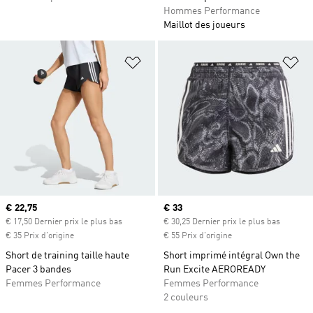
Hommes Performance
Maillot des joueurs
Ajouter à la Liste de produits favor
Aj
Prix actuel
€ 22,75
Prix actuel
€ 33
€ 17,50 Dernier prix le plus bas
€ 30,25 Dernier prix le plus bas
€ 35 Prix d'origine
€ 55 Prix d'origine
Short de training taille haute
Short imprimé intégral Own the
Pacer 3 bandes
Run Excite AEROREADY
Femmes Performance
Femmes Performance
2 couleurs