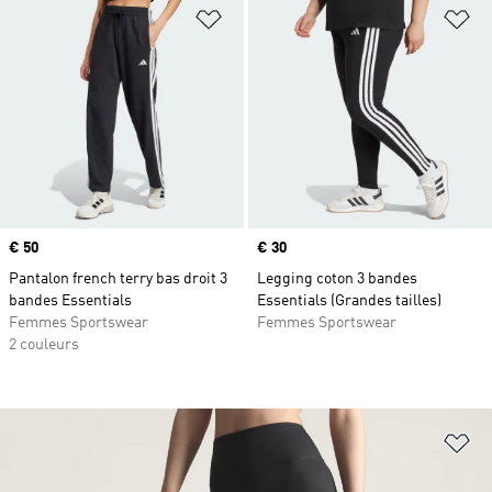
Ajouter à la Liste de produits favor
Aj
Prix
€ 50
Prix
€ 30
Pantalon french terry bas droit 3
Legging coton 3 bandes
bandes Essentials
Essentials (Grandes tailles)
Femmes Sportswear
Femmes Sportswear
2 couleurs
Aj