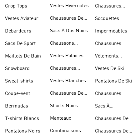
Skateur
Bleues
Vestes Hivernales
Crop Tops
Chaussures
Dorées
Chaussures De
Vestes Aviateur
Socquettes
Marche
Sacs À Dos Noirs
Débardeurs
Imperméables
Chaussons
Sacs De Sport
Chaussures
D'escalade
Blanches
Vestes Polaires
Maillots De Bain
Vêtements
Sportifs
Chaussures
Snowboard
Vestes De Ski
D'haltérophilie
Vestes Blanches
Sweat-shirts
Pantalons De Ski
Chaussures De
Coupe-vent
Chaussures
Basketball
Rouges
Shorts Noirs
Bermudas
Sacs À
Bandoulière
Manteaux
T-shirts Blancs
Chaussures De
Rugby
Combinaisons
Pantalons Noirs
Chaussures De
Skateur