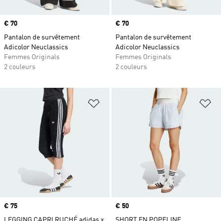
Prix
€ 70
Prix
€ 70
Pantalon de survêtement
Pantalon de survêtement
Adicolor Neuclassics
Adicolor Neuclassics
Femmes Originals
Femmes Originals
2 couleurs
2 couleurs
Ajouter à la Liste de produits favor
Aj
Prix
€ 75
Prix
€ 50
LEGGING CAPRI RUCHÉ adidas x
SHORT EN POPELINE