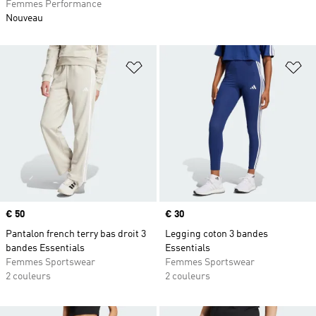
Femmes Performance
Nouveau
Ajouter à la Liste de produits favor
Aj
Prix
€ 50
Prix
€ 30
Pantalon french terry bas droit 3
Legging coton 3 bandes
bandes Essentials
Essentials
Femmes Sportswear
Femmes Sportswear
2 couleurs
2 couleurs