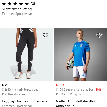
(23)
Survêtement Laziday
Femmes Sportswear
Ajouter à la Liste de produits favor
Aj
Prix actuel
€ 28
Prix soldé
€ 105
€ 26 Dernier prix le plus bas
€ 150 Dernier prix le plus bas
-30%
Raba
€ 40 Prix d'origine
€ 150 Prix d'origine
Legging 3 bandes Future Icons
Maillot Domicile Italie 2024
Femmes Sportswear
Authentique