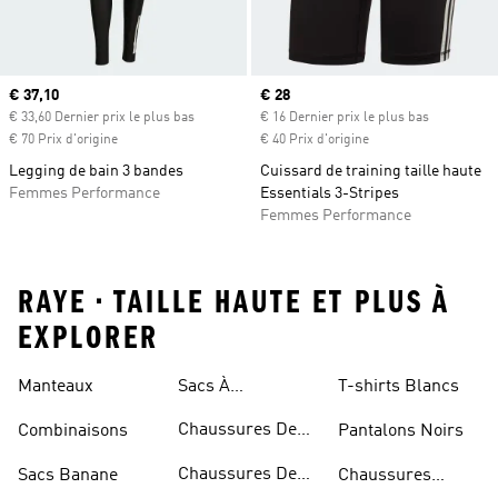
Prix actuel
€ 37,10
Prix actuel
€ 28
€ 33,60 Dernier prix le plus bas
€ 16 Dernier prix le plus bas
€ 70 Prix d'origine
€ 40 Prix d'origine
Legging de bain 3 bandes
Cuissard de training taille haute
Femmes Performance
Essentials 3-Stripes
Femmes Performance
RAYE • TAILLE HAUTE ET PLUS À
EXPLORER
Manteaux
Sacs À
T-shirts Blancs
Bandoulière
Chaussures De
Combinaisons
Pantalons Noirs
Rugby
Chaussures De
Sacs Banane
Chaussures