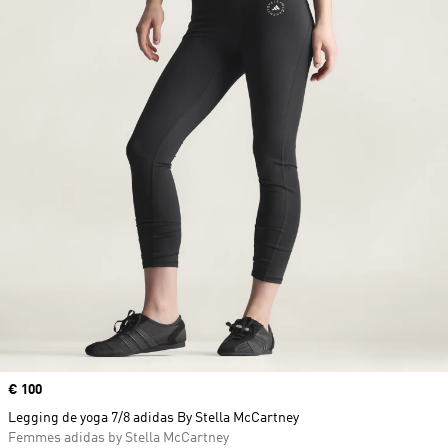
Prix
€ 100
Legging de yoga 7/8 adidas By Stella McCartney
Femmes adidas by Stella McCartney