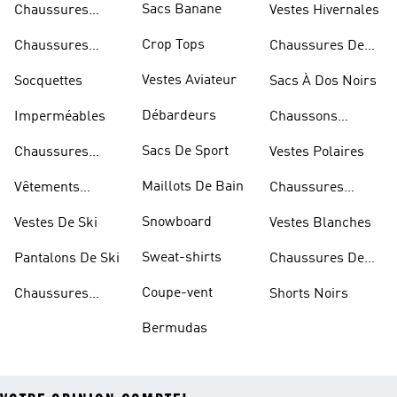
Sacs Banane
Chaussures
Vestes Hivernales
Bleues
Crop Tops
Chaussures
Chaussures De
Dorées
Marche
Vestes Aviateur
Socquettes
Sacs À Dos Noirs
Débardeurs
Imperméables
Chaussons
D'escalade
Sacs De Sport
Chaussures
Vestes Polaires
Blanches
Maillots De Bain
Vêtements
Chaussures
Sportifs
D'haltérophilie
Snowboard
Vestes De Ski
Vestes Blanches
Sweat-shirts
Pantalons De Ski
Chaussures De
Basketball
Coupe-vent
Chaussures
Shorts Noirs
Rouges
Bermudas