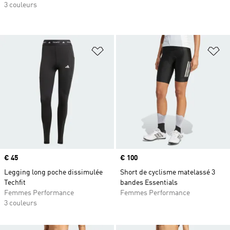
3 couleurs
Ajouter à la Liste de produits favor
Aj
Prix
€ 45
Prix
€ 100
Legging long poche dissimulée
Short de cyclisme matelassé 3
Techfit
bandes Essentials
Femmes Performance
Femmes Performance
3 couleurs