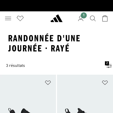
1
RANDONNÉE D'UNE
JOURNÉE · RAYÉ
2
3 résultats
Ajouter à la Liste de produits favor
Aj