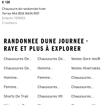
Prix
€ 120
Chaussure de randonnée hiver
Terrex Mid BOA RAIN.RDY
Enfants TERREX
2 couleurs
RANDONNEE DUNE JOURNEE •
RAYE ET PLUS À EXPLORER
Chaussures De
Chaussures De
Vestes Gore-tex®
Trail
Randonnée
Chaussures De
Homme
Vestes Hivernales
Trail
Chaussures
Homme
Femme
Chaussures
Imperméables
Randonnée
Chaussures De
Chaussures
Outdoor
Femme
Chaussures
Chaussures
Trail
Randonnée
Chaussures De
D'escalade
Noires De Trail
Shorts De Trail
Chaussures Vtt
Chaussures
Trail
Noires De