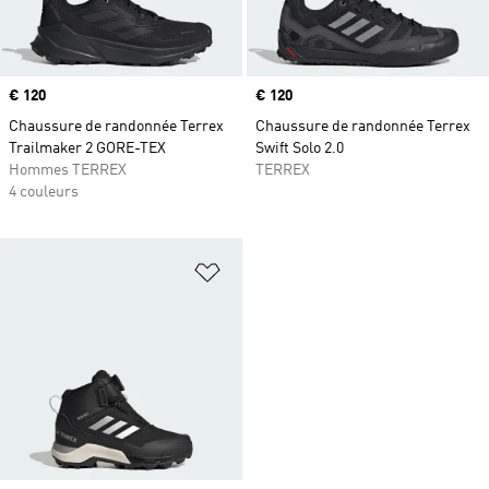
Prix
€ 120
Prix
€ 120
Chaussure de randonnée Terrex
Chaussure de randonnée Terrex
Trailmaker 2 GORE-TEX
Swift Solo 2.0
Hommes TERREX
TERREX
4 couleurs
Ajouter à la Liste de produits favor