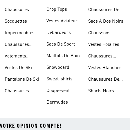
Bleues
Crop Tops
Chaussures
Chaussures De
Dorées
Marche
Vestes Aviateur
Socquettes
Sacs À Dos Noirs
Débardeurs
Imperméables
Chaussons
D'escalade
Sacs De Sport
Chaussures
Vestes Polaires
Blanches
Maillots De Bain
Vêtements
Chaussures
Sportifs
D'haltérophilie
Snowboard
Vestes De Ski
Vestes Blanches
Sweat-shirts
Pantalons De Ski
Chaussures De
Basketball
Coupe-vent
Chaussures
Shorts Noirs
Rouges
Bermudas
VOTRE OPINION COMPTE!