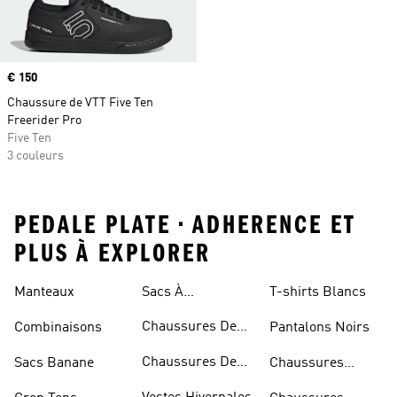
Prix
€ 150
Chaussure de VTT Five Ten
Freerider Pro
Five Ten
3 couleurs
PEDALE PLATE • ADHERENCE ET
PLUS À EXPLORER
Manteaux
Sacs À
T-shirts Blancs
Bandoulière
Chaussures De
Combinaisons
Pantalons Noirs
Rugby
Chaussures De
Sacs Banane
Chaussures
Skateur
Bleues