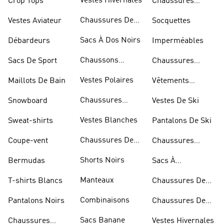
Vestes Hivernales
Crop Tops
Chaussures
Dorées
Chaussures De
Vestes Aviateur
Socquettes
Marche
Sacs À Dos Noirs
Débardeurs
Imperméables
Chaussons
Sacs De Sport
Chaussures
D'escalade
Blanches
Vestes Polaires
Maillots De Bain
Vêtements
Sportifs
Chaussures
Snowboard
Vestes De Ski
D'haltérophilie
Vestes Blanches
Sweat-shirts
Pantalons De Ski
Chaussures De
Coupe-vent
Chaussures
Basketball
Rouges
Shorts Noirs
Bermudas
Sacs À
Bandoulière
Manteaux
T-shirts Blancs
Chaussures De
Rugby
Combinaisons
Pantalons Noirs
Chaussures De
Skateur
Sacs Banane
Chaussures
Vestes Hivernales