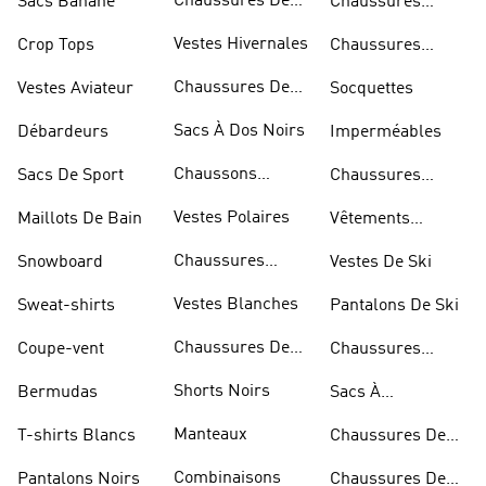
Chaussures De
Sacs Banane
Chaussures
Skateur
Bleues
Vestes Hivernales
Crop Tops
Chaussures
Dorées
Chaussures De
Vestes Aviateur
Socquettes
Marche
Sacs À Dos Noirs
Débardeurs
Imperméables
Chaussons
Sacs De Sport
Chaussures
D'escalade
Blanches
Vestes Polaires
Maillots De Bain
Vêtements
Sportifs
Chaussures
Snowboard
Vestes De Ski
D'haltérophilie
Vestes Blanches
Sweat-shirts
Pantalons De Ski
Chaussures De
Coupe-vent
Chaussures
Basketball
Rouges
Shorts Noirs
Bermudas
Sacs À
Bandoulière
Manteaux
T-shirts Blancs
Chaussures De
Rugby
Combinaisons
Pantalons Noirs
Chaussures De