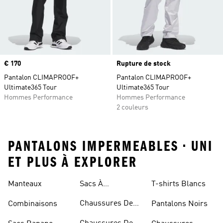
Prix
€ 170
Rupture de stock
Pantalon CLIMAPROOF+
Pantalon CLIMAPROOF+
Ultimate365 Tour
Ultimate365 Tour
Hommes Performance
Hommes Performance
2 couleurs
PANTALONS IMPERMEABLES • UNI
ET PLUS À EXPLORER
Manteaux
Sacs À
T-shirts Blancs
Bandoulière
Chaussures De
Combinaisons
Pantalons Noirs
Rugby