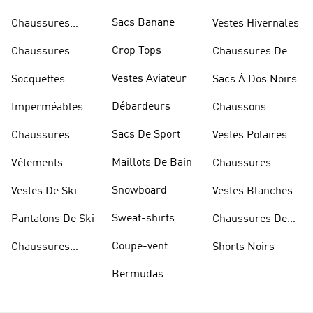
Skateur
Sacs Banane
Chaussures
Vestes Hivernales
Bleues
Crop Tops
Chaussures
Chaussures De
Dorées
Marche
Vestes Aviateur
Socquettes
Sacs À Dos Noirs
Débardeurs
Imperméables
Chaussons
D'escalade
Sacs De Sport
Chaussures
Vestes Polaires
Blanches
Maillots De Bain
Vêtements
Chaussures
Sportifs
D'haltérophilie
Snowboard
Vestes De Ski
Vestes Blanches
Sweat-shirts
Pantalons De Ski
Chaussures De
Basketball
Coupe-vent
Chaussures
Shorts Noirs
Rouges
Bermudas