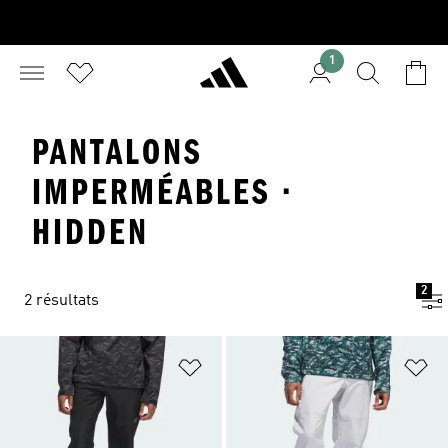
1
PANTALONS
IMPERMÉABLES ·
HIDDEN
2
2 résultats
Ajouter à la Liste de produits favor
Aj