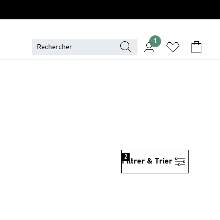
1
2
Filtrer & Trier
is