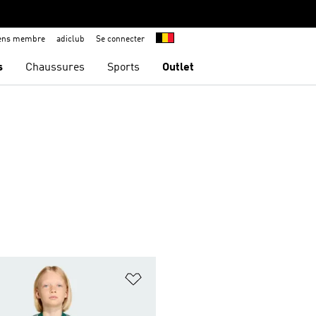
iens membre
adiclub
Se connecter
s
Chaussures
Sports
Outlet
ste de produits favoris
Ajouter à la Liste de produits favor