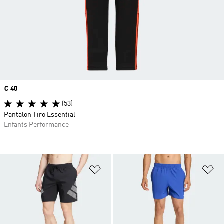
Prix
€ 40
(53)
Pantalon Tiro Essential
Enfants Performance
Ajouter à la Liste de produits favor
Aj