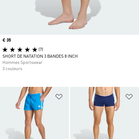
Prix
€ 35
(7)
SHORT DE NATATION 3 BANDES 8 INCH
Hommes Sportswear
3 couleurs
Ajouter à la Liste de produits favor
Aj