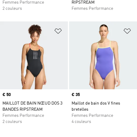
Femmes Performance
RIPSTREAM
2 couleurs
Femmes Performance
Ajouter à la Liste de produits favor
Aj
Prix
€ 50
Prix
€ 35
MAILLOT DE BAIN NŒUD DOS 3
Maillot de bain dos V fines
BANDES RIPSTREAM
bretelles
Femmes Performance
Femmes Performance
2 couleurs
4 couleurs