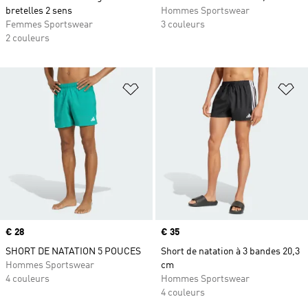
bretelles 2 sens
Hommes Sportswear
Femmes Sportswear
3 couleurs
2 couleurs
Ajouter à la Liste de produits favor
Aj
Prix
€ 28
Prix
€ 35
SHORT DE NATATION 5 POUCES
Short de natation à 3 bandes 20,3
Hommes Sportswear
cm
4 couleurs
Hommes Sportswear
4 couleurs