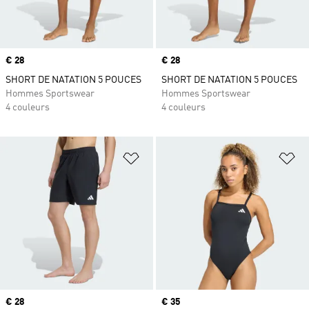
Prix
€ 28
Prix
€ 28
SHORT DE NATATION 5 POUCES
SHORT DE NATATION 5 POUCES
Hommes Sportswear
Hommes Sportswear
4 couleurs
4 couleurs
Ajouter à la Liste de produits favor
Aj
Prix
€ 28
Prix
€ 35