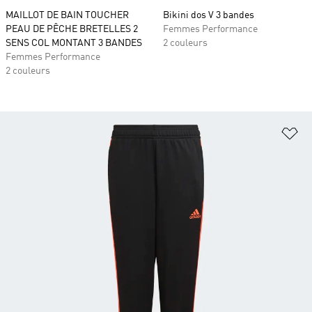
MAILLOT DE BAIN TOUCHER
Bikini dos V 3 bandes
PEAU DE PÊCHE BRETELLES 2
Femmes Performance
SENS COL MONTANT 3 BANDES
2 couleurs
Femmes Performance
2 couleurs
Aj