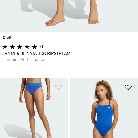
Prix
€ 50
(3)
JAMMER DE NATATION RIPSTREAM
Hommes Performance
Ajouter à la Liste de produits favor
Aj