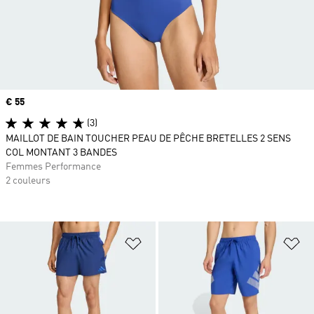
Prix
€ 55
(3)
MAILLOT DE BAIN TOUCHER PEAU DE PÊCHE BRETELLES 2 SENS
COL MONTANT 3 BANDES
Femmes Performance
2 couleurs
Ajouter à la Liste de produits favor
Aj