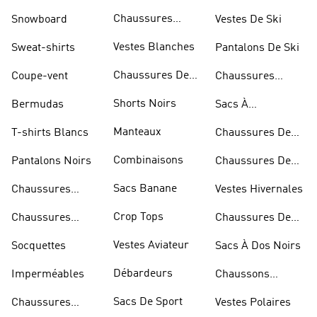
Sportifs
Chaussures
Snowboard
Vestes De Ski
D'haltérophilie
Vestes Blanches
Sweat-shirts
Pantalons De Ski
Chaussures De
Coupe-vent
Chaussures
Basketball
Rouges
Shorts Noirs
Bermudas
Sacs À
Bandoulière
Manteaux
T-shirts Blancs
Chaussures De
Rugby
Combinaisons
Pantalons Noirs
Chaussures De
Skateur
Sacs Banane
Chaussures
Vestes Hivernales
Bleues
Crop Tops
Chaussures
Chaussures De
Dorées
Marche
Vestes Aviateur
Socquettes
Sacs À Dos Noirs
Débardeurs
Imperméables
Chaussons
D'escalade
Sacs De Sport
Chaussures
Vestes Polaires