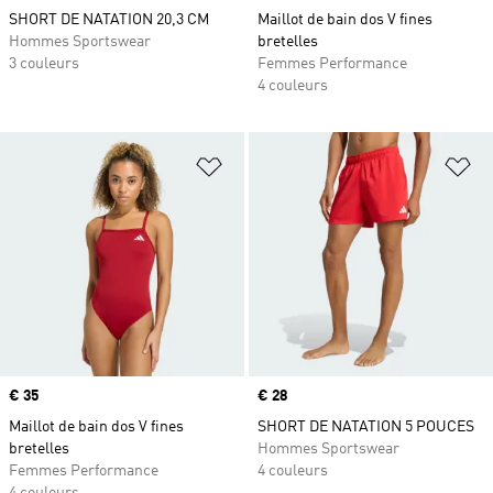
SHORT DE NATATION 20,3 CM
Maillot de bain dos V fines
Hommes Sportswear
bretelles
3 couleurs
Femmes Performance
4 couleurs
Ajouter à la Liste de produits favor
Aj
Prix
€ 35
Prix
€ 28
Maillot de bain dos V fines
SHORT DE NATATION 5 POUCES
bretelles
Hommes Sportswear
Femmes Performance
4 couleurs