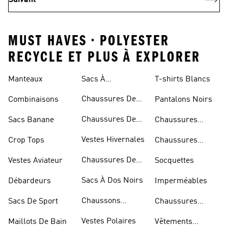
Suivant
MUST HAVES • POLYESTER
RECYCLE ET PLUS À EXPLORER
Manteaux
Sacs À
T-shirts Blancs
Bandoulière
Chaussures De
Combinaisons
Pantalons Noirs
Rugby
Chaussures De
Sacs Banane
Chaussures
Skateur
Bleues
Vestes Hivernales
Crop Tops
Chaussures
Dorées
Chaussures De
Vestes Aviateur
Socquettes
Marche
Sacs À Dos Noirs
Débardeurs
Imperméables
Chaussons
Sacs De Sport
Chaussures
D'escalade
Blanches
Vestes Polaires
Maillots De Bain
Vêtements