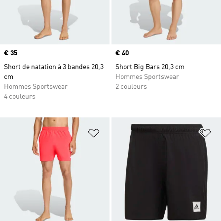
Prix
€ 35
Prix
€ 40
Short de natation à 3 bandes 20,3
Short Big Bars 20,3 cm
cm
Hommes Sportswear
Hommes Sportswear
2 couleurs
4 couleurs
Ajouter à la Liste de produits favor
Aj