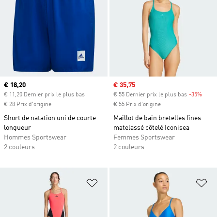
Prix actuel
€ 18,20
Prix soldé
€ 35,75
€ 11,20 Dernier prix le plus bas
€ 55 Dernier prix le plus bas
-35%
Rabai
€ 28 Prix d'origine
€ 55 Prix d'origine
Short de natation uni de courte
Maillot de bain bretelles fines
longueur
matelassé côtelé Iconisea
Hommes Sportswear
Femmes Sportswear
2 couleurs
2 couleurs
Ajouter à la Liste de produits favor
Aj