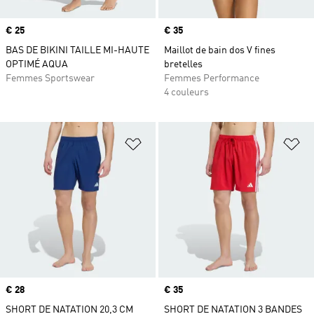
Prix
€ 25
Prix
€ 35
BAS DE BIKINI TAILLE MI-HAUTE
Maillot de bain dos V fines
OPTIMÉ AQUA
bretelles
Femmes Sportswear
Femmes Performance
4 couleurs
Ajouter à la Liste de produits favor
Aj
Prix
€ 28
Prix
€ 35
SHORT DE NATATION 20,3 CM
SHORT DE NATATION 3 BANDES