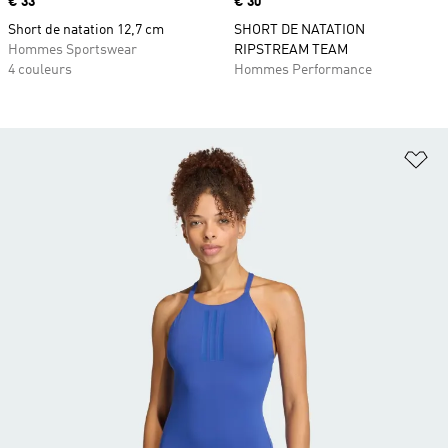
Prix
€ 33
Prix
€ 30
Short de natation 12,7 cm
SHORT DE NATATION
Hommes Sportswear
RIPSTREAM TEAM
4 couleurs
Hommes Performance
Aj