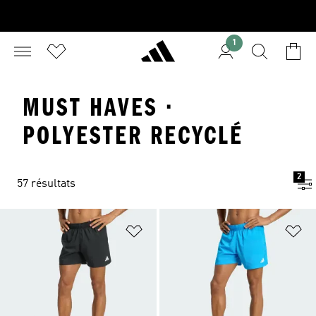
1
MUST HAVES ·
POLYESTER RECYCLÉ
2
57 résultats
Ajouter à la Liste de produits favor
Aj