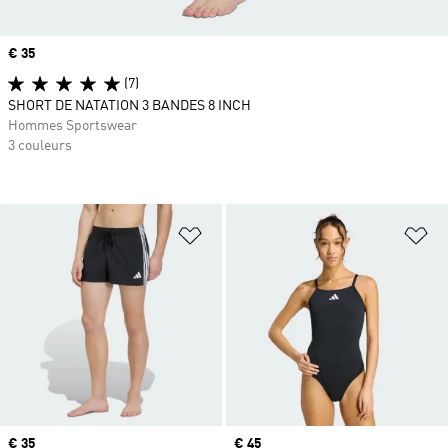
Prix
€ 35
(7)
SHORT DE NATATION 3 BANDES 8 INCH
Hommes Sportswear
3 couleurs
Ajouter à la Liste de produits favor
Aj
Prix
€ 35
Prix
€ 45