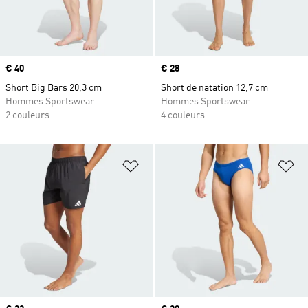
Prix
€ 40
Prix
€ 28
Short Big Bars 20,3 cm
Short de natation 12,7 cm
Hommes Sportswear
Hommes Sportswear
2 couleurs
4 couleurs
Ajouter à la Liste de produits favor
Aj