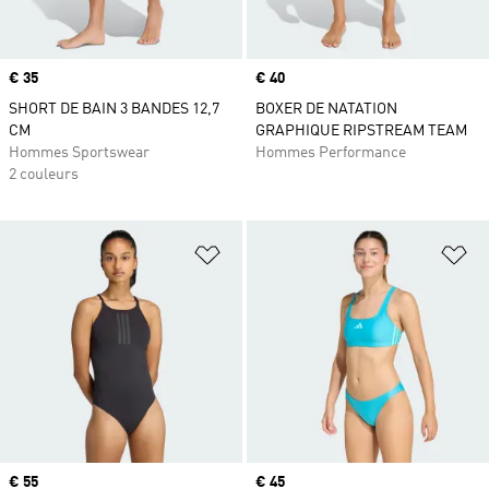
Prix
€ 35
Prix
€ 40
SHORT DE BAIN 3 BANDES 12,7
BOXER DE NATATION
CM
GRAPHIQUE RIPSTREAM TEAM
Hommes Sportswear
Hommes Performance
2 couleurs
Ajouter à la Liste de produits favor
Aj
Prix
€ 55
Prix
€ 45