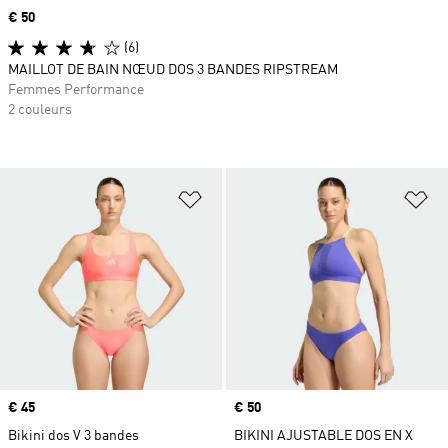
Prix
€ 50
(6)
MAILLOT DE BAIN NŒUD DOS 3 BANDES RIPSTREAM
Femmes Performance
2 couleurs
Ajouter à la Liste de produits favor
Aj
Prix
€ 45
Prix
€ 50
Bikini dos V 3 bandes
BIKINI AJUSTABLE DOS EN X