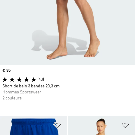
Prix
€ 35
(43)
Short de bain 3 bandes 20,3 cm
Hommes Sportswear
2 couleurs
Ajouter à la Liste de produits favor
Aj