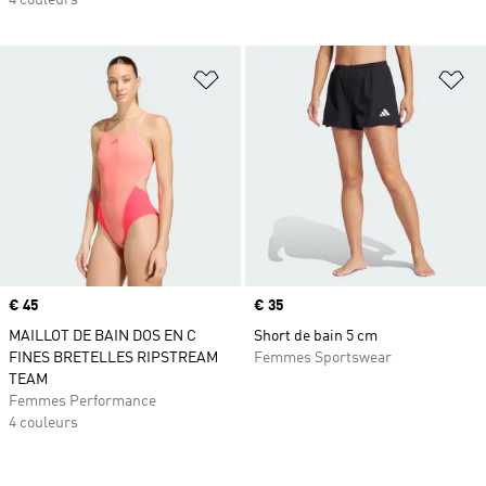
4 couleurs
Ajouter à la Liste de produits favor
Aj
Prix
€ 45
Prix
€ 35
MAILLOT DE BAIN DOS EN C
Short de bain 5 cm
FINES BRETELLES RIPSTREAM
Femmes Sportswear
TEAM
Femmes Performance
4 couleurs