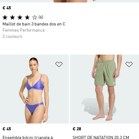
Prix
€ 45
(6)
Maillot de bain 3 bandes dos en C
Femmes Performance
2 couleurs
Ajouter à la Liste de produits favor
Aj
Prix
€ 45
Prix
€ 28
Ensemble bikini triangle à
SHORT DE NATATION 20,3 CM