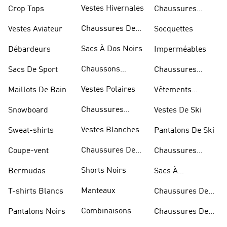
Skateur
Bleues
Vestes Hivernales
Crop Tops
Chaussures
Dorées
Chaussures De
Vestes Aviateur
Socquettes
Marche
Sacs À Dos Noirs
Débardeurs
Imperméables
Chaussons
Sacs De Sport
Chaussures
D'escalade
Blanches
Vestes Polaires
Maillots De Bain
Vêtements
Sportifs
Chaussures
Snowboard
Vestes De Ski
D'haltérophilie
Vestes Blanches
Sweat-shirts
Pantalons De Ski
Chaussures De
Coupe-vent
Chaussures
Basketball
Rouges
Shorts Noirs
Bermudas
Sacs À
Bandoulière
Manteaux
T-shirts Blancs
Chaussures De
Rugby
Combinaisons
Pantalons Noirs
Chaussures De
Skateur