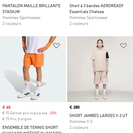
PANTALON MAILLE BRILLANTE
Short à 3 bandes AEROREADY
STADIUM
Essentials Chelsea
Hommes Sportswear
Hommes Sportswear
2 couleurs
2 couleurs
Ajouter à la Liste de produits favor
Aj
Prix soldé
€ 60
Prix
€ 280
€ 75 Dernier prix le plus bas
-20%
Rabais
SHORT JAMBES LARGES Y-3 UT
€ 75 Prix d'origine
Hommes Y-3
ENSEMBLE DE TENNIS SHORT
2 couleurs