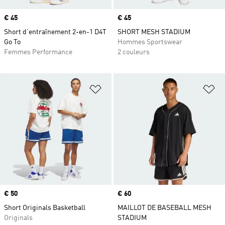
Prix
€ 45
Prix
€ 45
Short d’entraînement 2-en-1 D4T
SHORT MESH STADIUM
Go To
Hommes Sportswear
Femmes Performance
2 couleurs
Ajouter à la Liste de produits favor
Aj
Prix
€ 50
Prix
€ 60
Short Originals Basketball
MAILLOT DE BASEBALL MESH
Originals
STADIUM