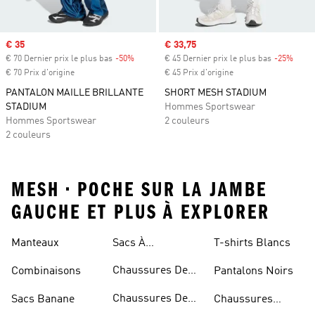
Prix soldé
€ 35
Prix soldé
€ 33,75
€ 70 Dernier prix le plus bas
-50%
Rabais
€ 45 Dernier prix le plus bas
-25%
Rabai
€ 70 Prix d'origine
€ 45 Prix d'origine
PANTALON MAILLE BRILLANTE
SHORT MESH STADIUM
STADIUM
Hommes Sportswear
Hommes Sportswear
2 couleurs
2 couleurs
MESH • POCHE SUR LA JAMBE
GAUCHE ET PLUS À EXPLORER
Manteaux
Sacs À
T-shirts Blancs
Bandoulière
Chaussures De
Combinaisons
Pantalons Noirs
Rugby
Chaussures De
Sacs Banane
Chaussures