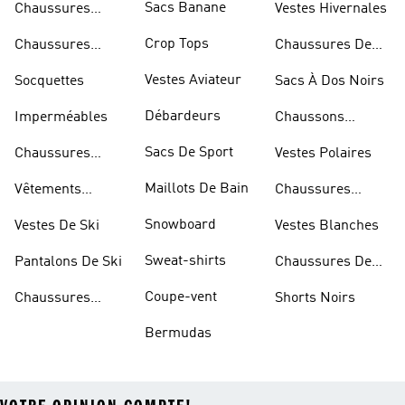
Sacs Banane
Chaussures
Vestes Hivernales
Bleues
Crop Tops
Chaussures
Chaussures De
Dorées
Marche
Vestes Aviateur
Socquettes
Sacs À Dos Noirs
Débardeurs
Imperméables
Chaussons
D'escalade
Sacs De Sport
Chaussures
Vestes Polaires
Blanches
Maillots De Bain
Vêtements
Chaussures
Sportifs
D'haltérophilie
Snowboard
Vestes De Ski
Vestes Blanches
Sweat-shirts
Pantalons De Ski
Chaussures De
Basketball
Coupe-vent
Chaussures
Shorts Noirs
Rouges
Bermudas