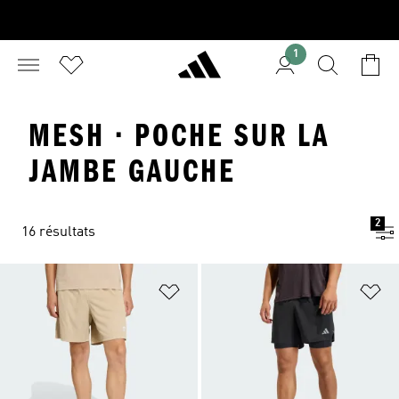
1
MESH · POCHE SUR LA
JAMBE GAUCHE
2
16 résultats
Ajouter à la Liste de produits favor
Aj