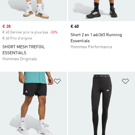
Prix soldé
€ 28
Prix
€ 40
€ 40 Dernier prix le plus bas
-30%
Rabais
Short 2 en 1 adi365 Running
€ 40 Prix d'origine
Essentials
SHORT MESH TREFOIL
Hommes Performance
ESSENTIALS
Hommes Originals
Ajouter à la Liste de produits favor
Aj