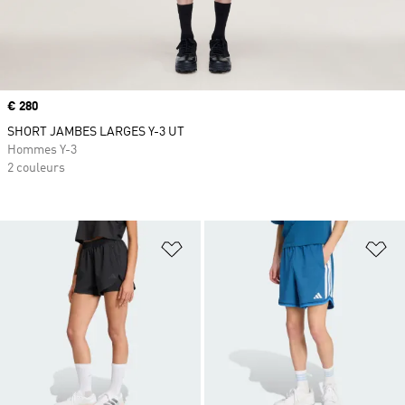
Prix
€ 280
SHORT JAMBES LARGES Y-3 UT
Hommes Y-3
2 couleurs
Ajouter à la Liste de produits favor
Aj