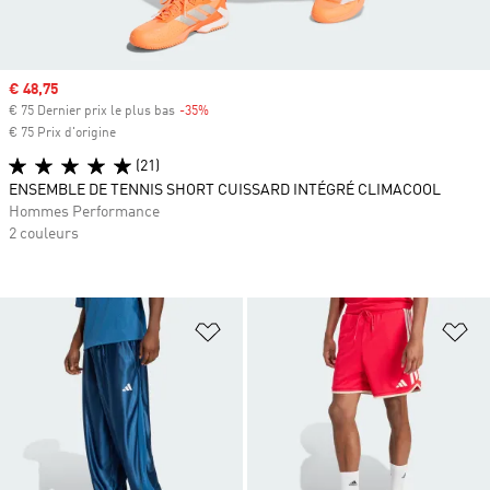
Prix soldé
€ 48,75
€ 75 Dernier prix le plus bas
-35%
Rabais
€ 75 Prix d'origine
(21)
ENSEMBLE DE TENNIS SHORT CUISSARD INTÉGRÉ CLIMACOOL
Hommes Performance
2 couleurs
Ajouter à la Liste de produits favor
Aj