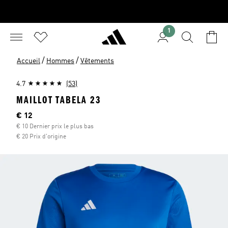
1
/
/
Accueil
Hommes
Vêtements
4.7
(53)
MAILLOT TABELA 23
Current price
€ 12
€ 10 Dernier prix le plus bas
€ 20 Prix d'origine