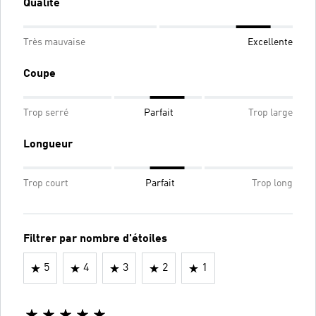
Qualité
Très mauvaise
Excellente
Coupe
Trop serré
Parfait
Trop large
Longueur
Trop court
Parfait
Trop long
Filtrer par nombre d'étoiles
5
4
3
2
1