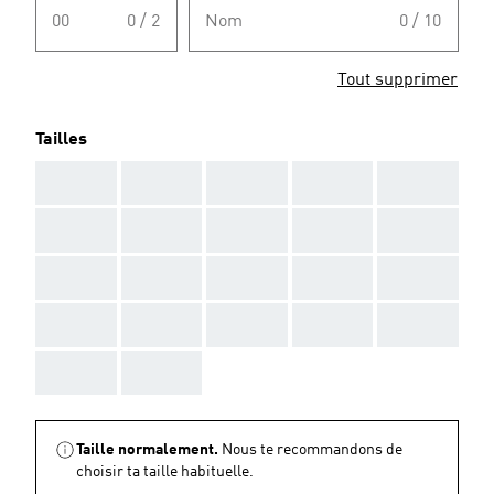
00
0 / 2
Nom
0 / 10
Tout supprimer
Tailles
AAA
AAA
AAA
AAA
AAA
AAA
AAA
AAA
AAA
AAA
AAA
AAA
AAA
AAA
AAA
AAA
AAA
AAA
AAA
AAA
AAA
AAA
Taille normalement.
Nous te recommandons de
choisir ta taille habituelle.