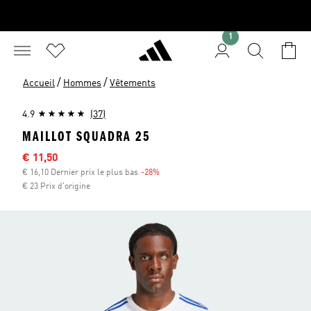
1
/
/
Accueil
Hommes
Vêtements
4.9
(37)
MAILLOT SQUADRA 25
Sale price
€ 11,50
€ 16,10 Dernier prix le plus bas
-28%
Discount
€ 23 Prix d'origine