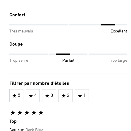
Confort
Très mauvais
Excellent
Coupe
Trop serré
Parfait
Trop large
Filtrer par nombre d'étoiles
5
4
3
2
1
Top
Couleur:
Dark Blue