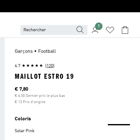
1
Garçons • Football
4.7
(120)
MAILLOT ESTRO 19
Current price
€ 7,80
€ 6,50 Dernier prix le plus bas
€ 13 Prix d'origine
Coloris
Solar Pink