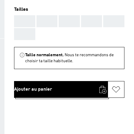
Tailles
AAA
AAA
AAA
AAA
AAA
AAA
Taille normalement.
Nous te recommandons de
choisir ta taille habituelle.
Ajouter au panier