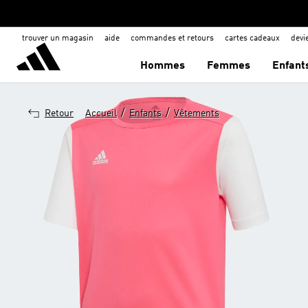
trouver un magasin
aide
commandes et retours
cartes cadeaux
dev
Hommes
Femmes
Enfant
/
/
Retour
Accueil
Enfants
Vêtements