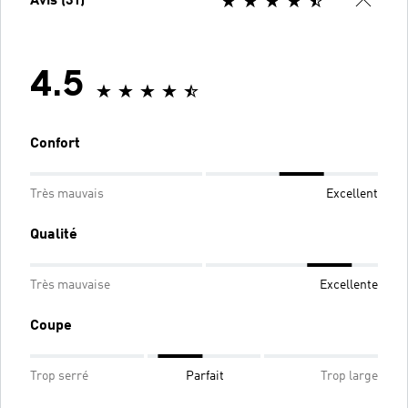
Avis (31)
4.5
Confort
Très mauvais
Excellent
Qualité
Très mauvaise
Excellente
Coupe
Trop serré
Parfait
Trop large