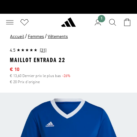
1
/
/
Accueil
Femmes
Vêtements
4.5
(31)
MAILLOT ENTRADA 22
Sale price
€ 10
€ 13,60 Dernier prix le plus bas
-26%
Discount
€ 20 Prix d'origine