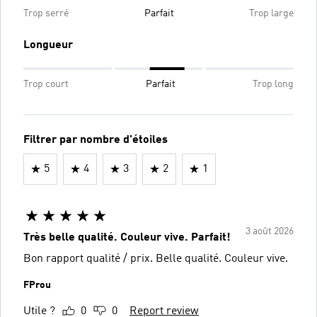
Trop serré
Parfait
Trop large
Longueur
Trop court
Parfait
Trop long
Filtrer par nombre d'étoiles
5
4
3
2
1
3 août 2026
Très belle qualité. Couleur vive. Parfait!
Bon rapport qualité / prix. Belle qualité. Couleur vive.
FProu
Utile ?
0
0
Report review