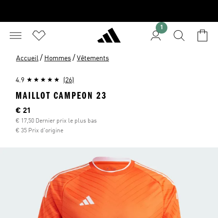
1
/
/
Accueil
Hommes
Vêtements
4.9
(26)
MAILLOT CAMPEON 23
Current price
€ 21
€ 17,50 Dernier prix le plus bas
€ 35 Prix d'origine