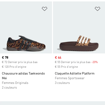
Ajouter à la Liste de produits favor
Aj
Prix actuel
€ 78
Prix soldé
€ 44
€ 72 Dernier prix le plus bas
€ 55 Dernier prix le plus bas
-20%
Rabai
€ 120 Prix d'origine
€ 55 Prix d'origine
Chaussure adidas Taekwondo
Claquette Adilette Platform
Mei
Femmes Sportswear
Femmes Originals
3 couleurs
2 couleurs