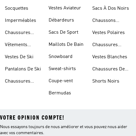
Dorées
Marche
Vestes Aviateur
Socquettes
Sacs À Dos Noirs
Débardeurs
Imperméables
Chaussons
D'escalade
Sacs De Sport
Chaussures
Vestes Polaires
Blanches
Maillots De Bain
Vêtements
Chaussures
Sportifs
D'haltérophilie
Snowboard
Vestes De Ski
Vestes Blanches
Sweat-shirts
Pantalons De Ski
Chaussures De
Basketball
Coupe-vent
Chaussures
Shorts Noirs
Rouges
Bermudas
VOTRE OPINION COMPTE!
Nous essayons toujours de nous améliorer et vous pouvez nous aider
avec vos commentaires.