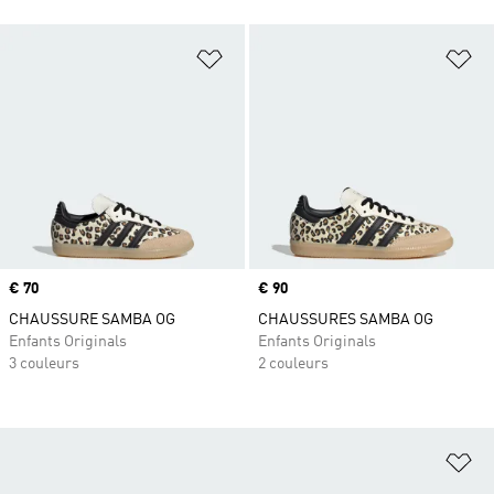
Ajouter à la Liste de produits favor
Aj
Prix
€ 70
Prix
€ 90
CHAUSSURE SAMBA OG
CHAUSSURES SAMBA OG
Enfants Originals
Enfants Originals
3 couleurs
2 couleurs
Aj