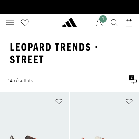
1
LEOPARD TRENDS ·
STREET
2
14 résultats
Ajouter à la Liste de produits favor
Aj