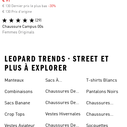
Prix soldé
€ 91
€ 130 Dernier prix le plus bas
-30%
Rabais
€ 130 Prix d'origine
(29)
Chaussure Campus 00s
Femmes Originals
LEOPARD TRENDS • STREET ET
PLUS À EXPLORER
Manteaux
Sacs À
T-shirts Blancs
Bandoulière
Chaussures De
Combinaisons
Pantalons Noirs
Rugby
Chaussures De
Sacs Banane
Chaussures
Skateur
Bleues
Vestes Hivernales
Crop Tops
Chaussures
Dorées
Chaussures De
Vestes Aviateur
Socquettes