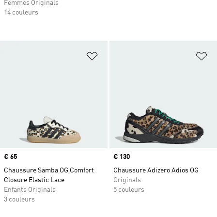
Femmes Originals
14 couleurs
Ajouter à la Liste de produits favor
Aj
Prix
€ 65
Prix
€ 130
Chaussure Samba OG Comfort
Chaussure Adizero Adios OG
Closure Elastic Lace
Originals
Enfants Originals
5 couleurs
3 couleurs