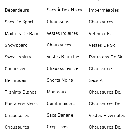
Marche
Sacs À Dos Noirs
Débardeurs
Imperméables
Chaussons
Sacs De Sport
Chaussures
D'escalade
Blanches
Vestes Polaires
Maillots De Bain
Vêtements
Sportifs
Chaussures
Snowboard
Vestes De Ski
D'haltérophilie
Vestes Blanches
Sweat-shirts
Pantalons De Ski
Chaussures De
Coupe-vent
Chaussures
Basketball
Rouges
Shorts Noirs
Bermudas
Sacs À
Bandoulière
Manteaux
T-shirts Blancs
Chaussures De
Rugby
Combinaisons
Pantalons Noirs
Chaussures De
Skateur
Sacs Banane
Chaussures
Vestes Hivernales
Bleues
Crop Tops
Chaussures
Chaussures De