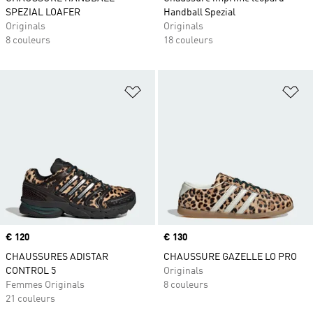
SPEZIAL LOAFER
Handball Spezial
Originals
Originals
8 couleurs
18 couleurs
Ajouter à la Liste de produits favor
Aj
Prix
€ 120
Prix
€ 130
CHAUSSURES ADISTAR
CHAUSSURE GAZELLE LO PRO
CONTROL 5
Originals
Femmes Originals
8 couleurs
21 couleurs