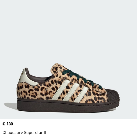
Prix
€ 130
Chaussure Superstar II