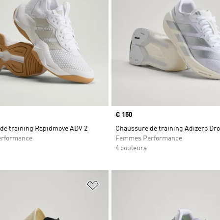
Prix
€ 150
de training Rapidmove ADV 2
Chaussure de training Adizero Dr
rformance
Femmes Performance
4 couleurs
ste de produits favoris
Ajouter à la Liste de produits favor