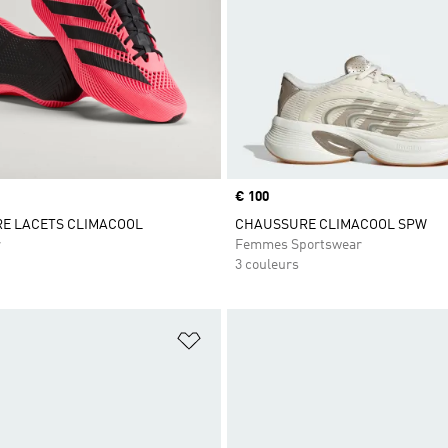
Prix
€ 100
E LACETS CLIMACOOL
CHAUSSURE CLIMACOOL SPW
r
Femmes Sportswear
3 couleurs
ste de produits favoris
Ajouter à la Liste de produits favor