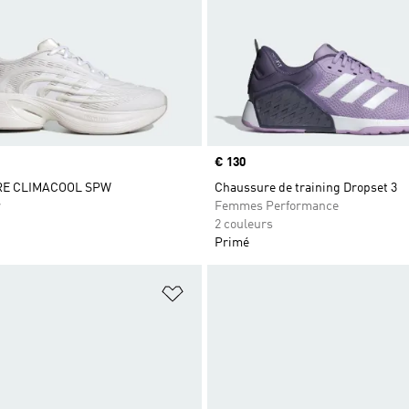
Prix
€ 130
E CLIMACOOL SPW
Chaussure de training Dropset 3
r
Femmes Performance
2 couleurs
Primé
ste de produits favoris
Ajouter à la Liste de produits favor