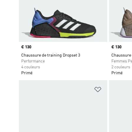
Prix
€ 130
Prix
€ 130
Chaussure de training Dropset 3
Chaussure 
Performance
Femmes Pe
4 couleurs
2 couleurs
Primé
Primé
Ajouter à la Li