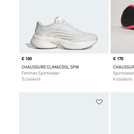
Prix
€ 100
Prix
€ 170
CHAUSSURE CLIMACOOL SPW
CHAUSSUR
Femmes Sportswear
Sportswea
3 couleurs
6 couleurs
Ajouter à la Li