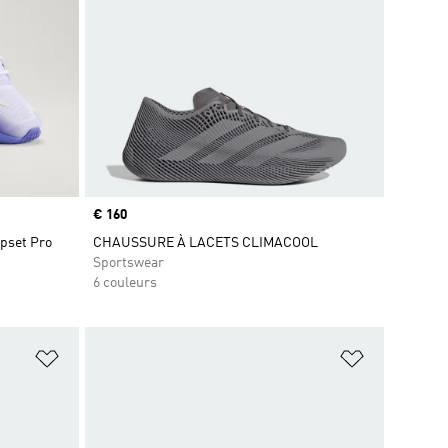
Prix
€ 160
opset Pro
CHAUSSURE À LACETS CLIMACOOL
Sportswear
6 couleurs
is
Ajouter à la Liste de produits favoris
Ajouter à la