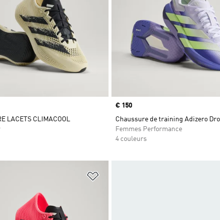
Prix
€ 150
E LACETS CLIMACOOL
Chaussure de training Adizero Dr
r
Femmes Performance
4 couleurs
ste de produits favoris
Ajouter à la Liste de produits favor