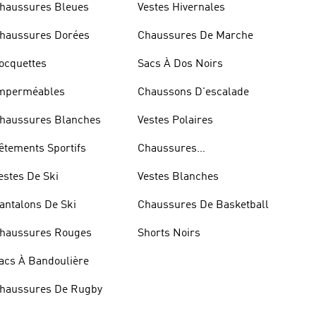
haussures Bleues
Vestes Hivernales
haussures Dorées
Chaussures De Marche
ocquettes
Sacs À Dos Noirs
mperméables
Chaussons D'escalade
haussures Blanches
Vestes Polaires
êtements Sportifs
Chaussures
D'haltérophilie
estes De Ski
Vestes Blanches
antalons De Ski
Chaussures De Basketball
haussures Rouges
Shorts Noirs
acs À Bandoulière
haussures De Rugby