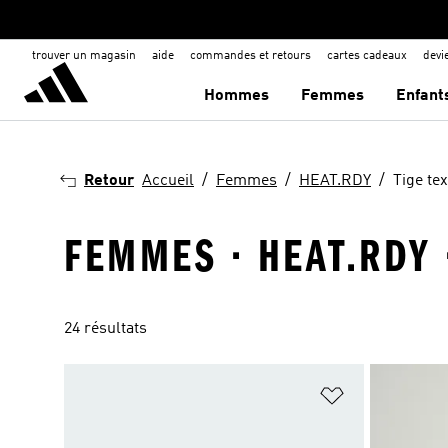
trouver un magasin
aide
commandes et retours
cartes cadeaux
dev
Hommes
Femmes
Enfant
Retour
Accueil
Femmes
HEAT.RDY
Tige tex
FEMMES · HEAT.RDY ·
24 résultats
Ajouter à la Li