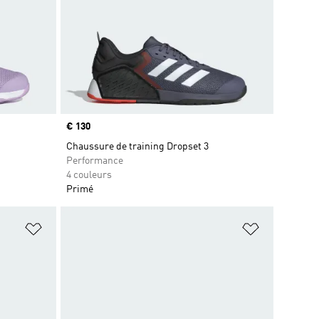
Prix
€ 130
Chaussure de training Dropset 3
Performance
4 couleurs
Primé
is
Ajouter à la Liste de produits favoris
Ajouter à la