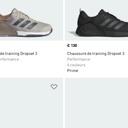
Prix
€ 130
de training Dropset 3
Chaussure de training Dropset 3
rformance
Performance
4 couleurs
Primé
ste de produits favoris
Ajouter à la Liste de produits favor