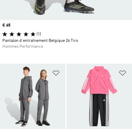
Prix
€ 65
(1)
Pantalon d’entraînement Belgique 26 Tiro
Hommes Performance
Ajouter à la Liste de produits favor
Aj