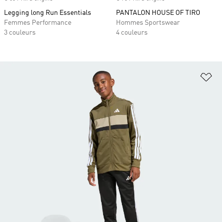
Legging long Run Essentials
PANTALON HOUSE OF TIRO
Femmes Performance
Hommes Sportswear
3 couleurs
4 couleurs
Aj