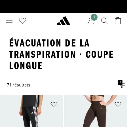
1
ÉVACUATION DE LA
TRANSPIRATION · COUPE
LONGUE
2
71 résultats
Ajouter à la Liste de produits favor
Aj