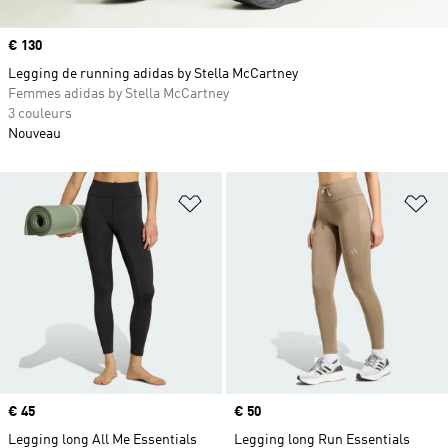
Prix
€ 130
Legging de running adidas by Stella McCartney
Femmes adidas by Stella McCartney
3 couleurs
Nouveau
Ajouter à la Liste de produits favor
Aj
Prix
€ 45
Prix
€ 50
Legging long All Me Essentials
Legging long Run Essentials