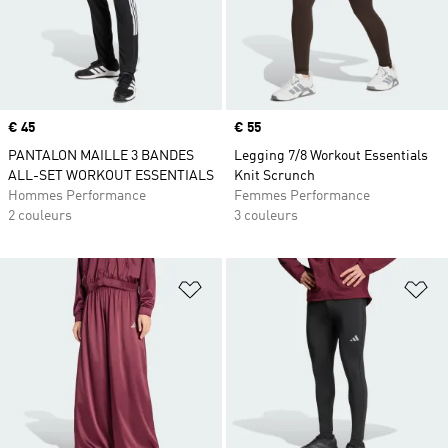
Prix
€ 45
Prix
€ 55
PANTALON MAILLE 3 BANDES
Legging 7/8 Workout Essentials
ALL-SET WORKOUT ESSENTIALS
Knit Scrunch
Hommes Performance
Femmes Performance
2 couleurs
3 couleurs
Ajouter à la Liste de produits favor
Aj