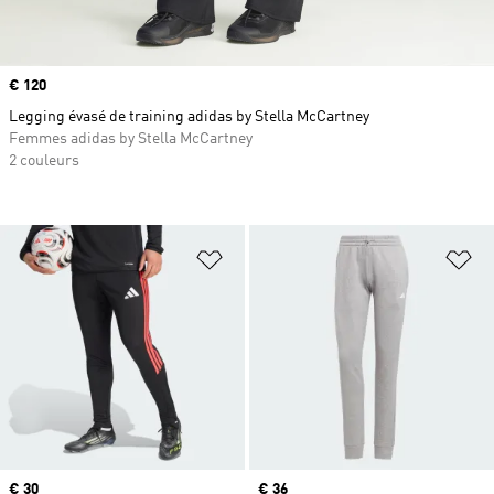
Prix
€ 120
Legging évasé de training adidas by Stella McCartney
Femmes adidas by Stella McCartney
2 couleurs
Ajouter à la Liste de produits favor
Aj
Prix actuel
€ 30
Prix actuel
€ 36