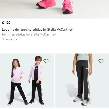
Prix
€ 130
Legging de running adidas by Stella McCartney
Femmes adidas by Stella McCartney
3 couleurs
Ajouter à la Liste de produits favor
Aj