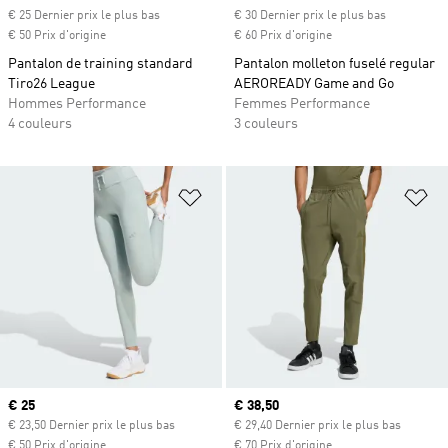
€ 25 Dernier prix le plus bas
€ 30 Dernier prix le plus bas
€ 50 Prix d'origine
€ 60 Prix d'origine
Pantalon de training standard
Pantalon molleton fuselé regular
Tiro26 League
AEROREADY Game and Go
Hommes Performance
Femmes Performance
4 couleurs
3 couleurs
Ajouter à la Liste de produits favor
Aj
Prix actuel
€ 25
Prix actuel
€ 38,50
€ 23,50 Dernier prix le plus bas
€ 29,40 Dernier prix le plus bas
€ 50 Prix d'origine
€ 70 Prix d'origine