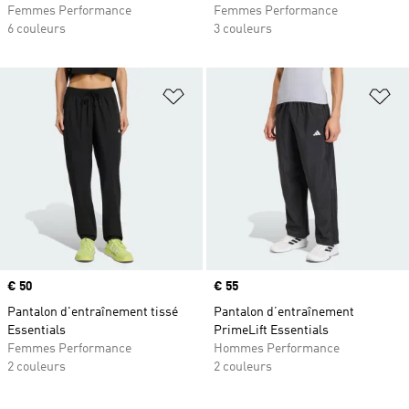
Femmes Performance
Femmes Performance
6 couleurs
3 couleurs
Ajouter à la Liste de produits favor
Aj
Prix
€ 50
Prix
€ 55
Pantalon d'entraînement tissé
Pantalon d’entraînement
Essentials
PrimeLift Essentials
Femmes Performance
Hommes Performance
2 couleurs
2 couleurs