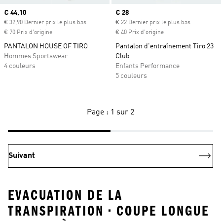
Prix actuel
€ 44,10
Prix actuel
€ 28
€ 32,90 Dernier prix le plus bas
€ 22 Dernier prix le plus bas
€ 70 Prix d'origine
€ 40 Prix d'origine
PANTALON HOUSE OF TIRO
Pantalon d'entraînement Tiro 23
Hommes Sportswear
Club
4 couleurs
Enfants Performance
5 couleurs
Page : 1 sur 2
Suivant
EVACUATION DE LA
TRANSPIRATION • COUPE LONGUE