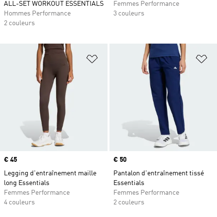
ALL-SET WORKOUT ESSENTIALS
Femmes Performance
Hommes Performance
3 couleurs
2 couleurs
Ajouter à la Liste de produits favor
Aj
Prix
€ 45
Prix
€ 50
Legging d'entraînement maille
Pantalon d'entraînement tissé
long Essentials
Essentials
Femmes Performance
Femmes Performance
4 couleurs
2 couleurs