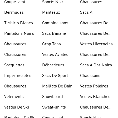
Coupe-vent
Shorts Noirs
Chaussures
Rouges
Bermudas
Manteaux
Sacs À
Bandoulière
T-shirts Blancs
Combinaisons
Chaussures De
Rugby
Pantalons Noirs
Sacs Banane
Chaussures De
Skateur
Chaussures
Crop Tops
Vestes Hivernales
Bleues
Chaussures
Vestes Aviateur
Chaussures De
Dorées
Marche
Socquettes
Débardeurs
Sacs À Dos Noirs
Imperméables
Sacs De Sport
Chaussons
D'escalade
Chaussures
Maillots De Bain
Vestes Polaires
Blanches
Vêtements
Snowboard
Vestes Blanches
Sportifs
Vestes De Ski
Sweat-shirts
Chaussures De
Basketball