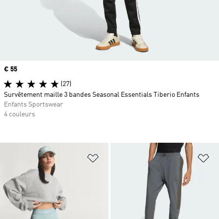
Prix
€ 55
(27)
Survêtement maille 3 bandes Seasonal Essentials Tiberio Enfants
Enfants Sportswear
4 couleurs
Ajouter à la Liste de produits favor
Aj