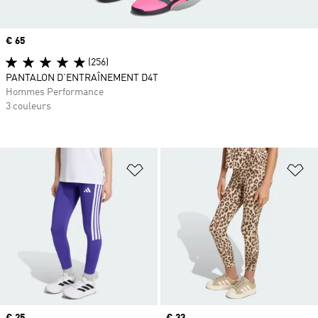
Prix
€ 65
(256)
PANTALON D’ENTRAÎNEMENT D4T
Hommes Performance
3 couleurs
Ajouter à la Liste de produits favor
Aj