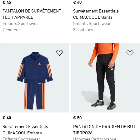
Prix
€ 45
Prix
€ 40
PANTALON DE SURVÊTEMENT
Survêtement Essentials
TECH APPAREL
CLIMACOOL Enfants
Enfants Sportswear
Enfants Sportswear
2 couleurs
3 couleurs
Ajouter à la Liste de produits favor
Aj
Prix
€ 40
Prix
€ 50
Survêtement Essentials
PANTALON DE GARDIEN DE BUT
CLIMACOOL Enfants
TIERRO26
Enfants Sportswear
Hommes Performance