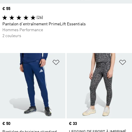
Prix
€ 55
(26)
Pantalon d’entraînement PrimeLift Essentials
Hommes Performance
2 couleurs
Ajouter à la Liste de produits favor
Aj
Prix
€ 50
Prix
€ 33