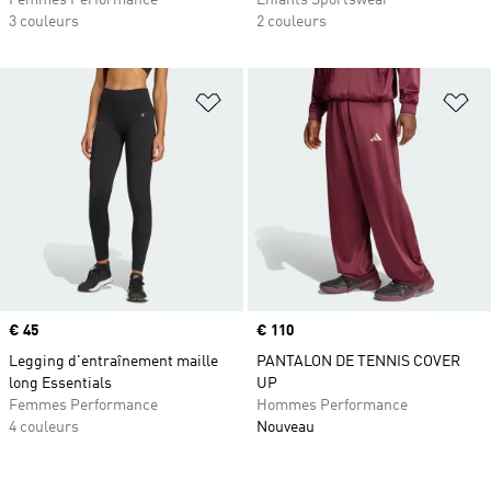
Femmes Performance
Enfants Sportswear
3 couleurs
2 couleurs
Ajouter à la Liste de produits favor
Aj
Prix
€ 45
Prix
€ 110
Legging d'entraînement maille
PANTALON DE TENNIS COVER
long Essentials
UP
Femmes Performance
Hommes Performance
4 couleurs
Nouveau