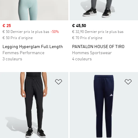
Prix soldé
€ 25
Prix actuel
€ 45,50
€ 50 Dernier prix le plus bas
-50%
Rabais
€ 32,90 Dernier prix le plus bas
€ 50 Prix d'origine
€ 70 Prix d'origine
Legging Hyperglam Full Length
PANTALON HOUSE OF TIRO
Femmes Performance
Hommes Sportswear
3 couleurs
4 couleurs
Ajouter à la Liste de produits favor
Aj