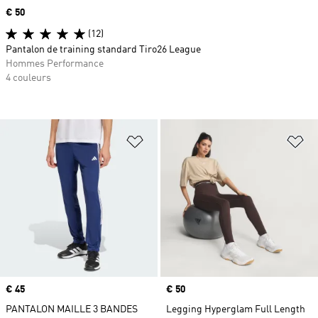
Prix
€ 50
(12)
Pantalon de training standard Tiro26 League
Hommes Performance
4 couleurs
Ajouter à la Liste de produits favor
Aj
Prix
€ 45
Prix
€ 50
PANTALON MAILLE 3 BANDES
Legging Hyperglam Full Length