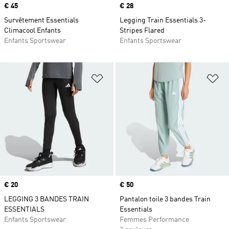
Prix
€ 45
Prix
€ 28
Survêtement Essentials
Legging Train Essentials 3-
Climacool Enfants
Stripes Flared
Enfants Sportswear
Enfants Sportswear
Ajouter à la Liste de produits favor
Aj
Prix
€ 20
Prix
€ 50
LEGGING 3 BANDES TRAIN
Pantalon toile 3 bandes Train
ESSENTIALS
Essentials
Enfants Sportswear
Femmes Performance