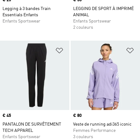
Prix
€ 25
Prix
€ 33
Legging à 3 bandes Train
LEGGING DE SPORT À IMPRIMÉ
Essentials Enfants
ANIMAL
Enfants Sportswear
Enfants Sportswear
2 couleurs
Ajouter à la Liste de produits favor
Aj
Prix
€ 45
Prix
€ 80
PANTALON DE SURVÊTEMENT
Veste de running adi365 iconic
TECH APPAREL
Femmes Performance
Enfants Sportswear
3 couleurs