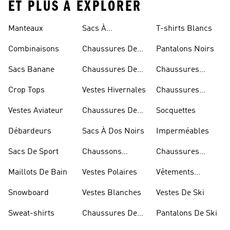
ET PLUS À EXPLORER
Rouges
Manteaux
Sacs À
T-shirts Blancs
Bandoulière
Combinaisons
Chaussures De
Pantalons Noirs
Rugby
Sacs Banane
Chaussures De
Chaussures
Skateur
Bleues
Crop Tops
Vestes Hivernales
Chaussures
Dorées
Vestes Aviateur
Chaussures De
Socquettes
Marche
Débardeurs
Sacs À Dos Noirs
Imperméables
Sacs De Sport
Chaussons
Chaussures
D'escalade
Blanches
Maillots De Bain
Vestes Polaires
Vêtements
Sportifs
Snowboard
Vestes Blanches
Vestes De Ski
Sweat-shirts
Chaussures De
Pantalons De Ski
Basketball