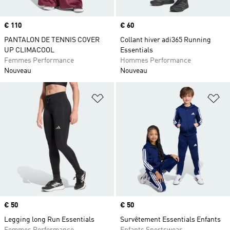
Prix
€ 110
Prix
€ 60
PANTALON DE TENNIS COVER
Collant hiver adi365 Running
UP CLIMACOOL
Essentials
Femmes Performance
Hommes Performance
Nouveau
Nouveau
Ajouter à la Liste de produits favor
Aj
Prix
€ 50
Prix
€ 50
Legging long Run Essentials
Survêtement Essentials Enfants