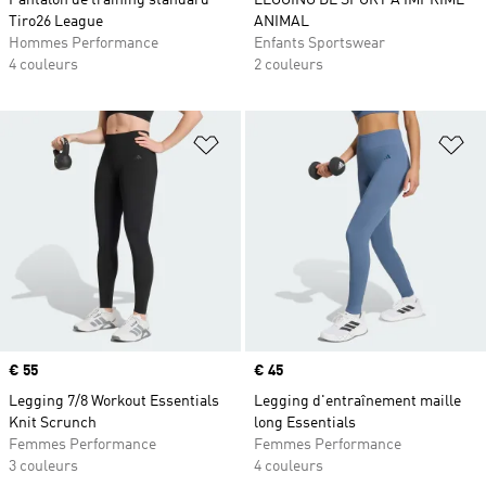
Pantalon de training standard
LEGGING DE SPORT À IMPRIMÉ
Tiro26 League
ANIMAL
Hommes Performance
Enfants Sportswear
4 couleurs
2 couleurs
Ajouter à la Liste de produits favor
Aj
Prix
€ 55
Prix
€ 45
Legging 7/8 Workout Essentials
Legging d'entraînement maille
Knit Scrunch
long Essentials
Femmes Performance
Femmes Performance
3 couleurs
4 couleurs