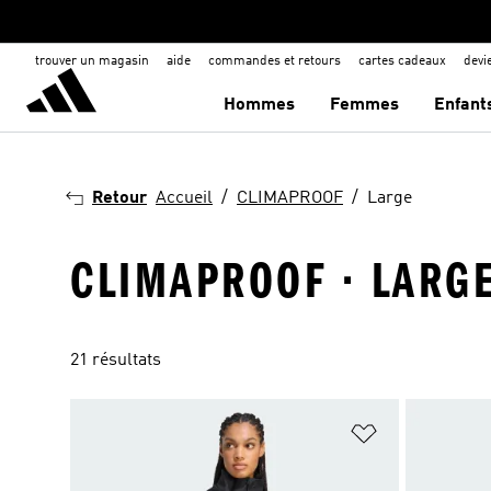
trouver un magasin
aide
commandes et retours
cartes cadeaux
dev
Hommes
Femmes
Enfant
Retour
Accueil
CLIMAPROOF
Large
CLIMAPROOF · LARG
21 résultats
Ajouter à la Li