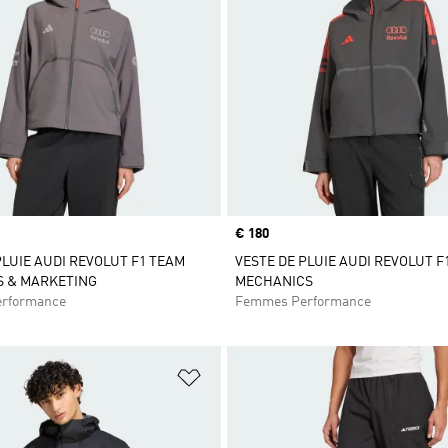
Prix
€ 180
PLUIE AUDI REVOLUT F1 TEAM
VESTE DE PLUIE AUDI REVOLUT F
S & MARKETING
MECHANICS
rformance
Femmes Performance
ste de produits favoris
Ajouter à la Liste de produits favor