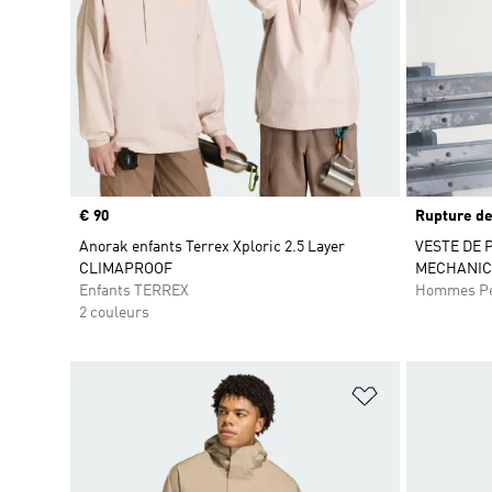
Prix
€ 90
Rupture de
Anorak enfants Terrex Xploric 2.5 Layer
VESTE DE 
CLIMAPROOF
MECHANIC
Enfants TERREX
Hommes Pe
2 couleurs
Ajouter à la Li