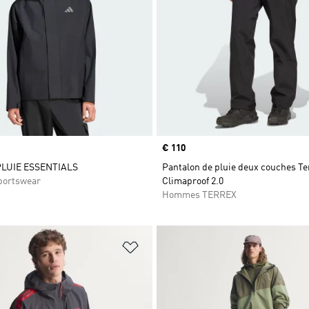
Prix
€ 110
PLUIE ESSENTIALS
Pantalon de pluie deux couches Te
ortswear
Climaproof 2.0
Hommes TERREX
ste de produits favoris
Ajouter à la Liste de produits favor