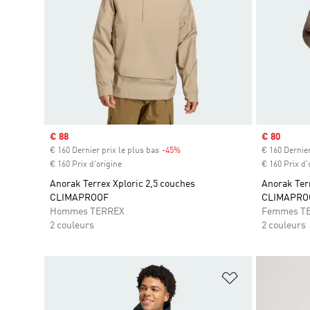
Prix soldé
€ 88
Prix soldé
€ 80
€ 160 Dernier prix le plus bas
-45%
Rabais
€ 160 Dernier
€ 160 Prix d'origine
€ 160 Prix d'
Anorak Terrex Xploric 2,5 couches
Anorak Terr
CLIMAPROOF
CLIMAPRO
Hommes TERREX
Femmes T
2 couleurs
2 couleurs
Ajouter à la Li