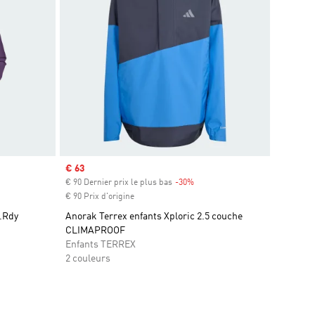
Prix soldé
€ 63
€ 90 Dernier prix le plus bas
-30%
Rabais
€ 90 Prix d'origine
n.Rdy
Anorak Terrex enfants Xploric 2.5 couche
CLIMAPROOF
Enfants TERREX
2 couleurs