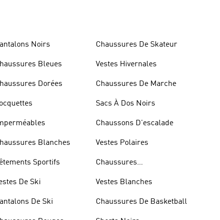
antalons Noirs
Chaussures De Skateur
haussures Bleues
Vestes Hivernales
haussures Dorées
Chaussures De Marche
ocquettes
Sacs À Dos Noirs
mperméables
Chaussons D'escalade
haussures Blanches
Vestes Polaires
êtements Sportifs
Chaussures
D'haltérophilie
estes De Ski
Vestes Blanches
antalons De Ski
Chaussures De Basketball