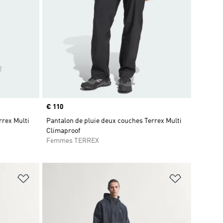
Prix
€ 110
rrex Multi
Pantalon de pluie deux couches Terrex Multi
Climaproof
Femmes TERREX
is
Ajouter à la Liste de produits favoris
Ajouter à la