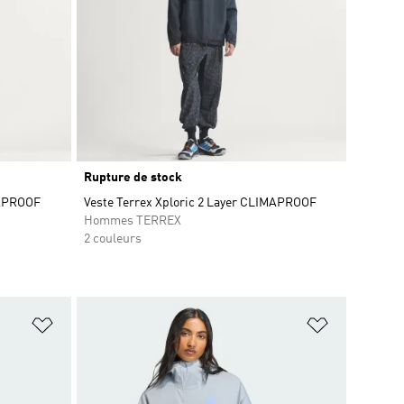
Rupture de stock
MAPROOF
Veste Terrex Xploric 2 Layer CLIMAPROOF
Hommes TERREX
2 couleurs
is
Ajouter à la Liste de produits favoris
Ajouter à la