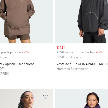
Prix soldé
€ 121
 prix le plus bas
-50%
Rabais
€ 220 Dernier prix le plus bas
-45%
Raba
origine
€ 220 Prix d'origine
ex Xploric 2.5 à couche
Veste de pluie CLIMAPROOF MYS
OF
Hommes Sportswear
ERREX
ste de produits favoris
Ajouter à la Liste de produits favor