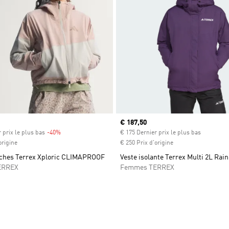
Prix actuel
€ 187,50
 prix le plus bas
-40%
Rabais
€ 175 Dernier prix le plus bas
origine
€ 250 Prix d'origine
uches Terrex Xploric CLIMAPROOF
Veste isolante Terrex Multi 2L Rai
ERREX
Femmes TERREX
ste de produits favoris