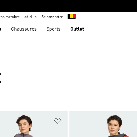
iens membre
adiclub
Se connecter
s
Chaussures
Sports
Outlet
E
ste de produits favoris
Ajouter à la Liste de produits favor