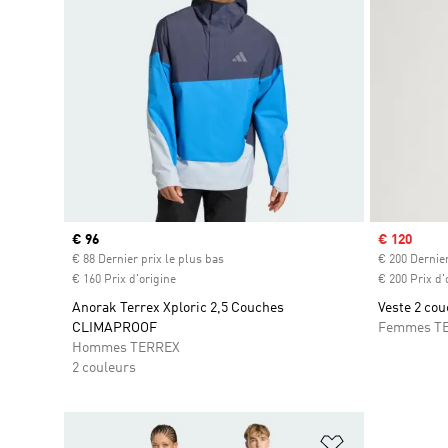
Prix actuel
€ 96
Prix soldé
€ 120
€ 88 Dernier prix le plus bas
€ 200 Dernier
€ 160 Prix d'origine
€ 200 Prix d'
Anorak Terrex Xploric 2,5 Couches
Veste 2 co
CLIMAPROOF
Femmes T
Hommes TERREX
2 couleurs
Ajouter à la Li