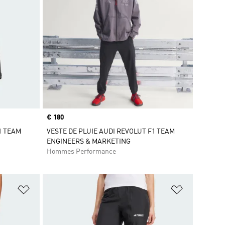
Prix
€ 180
1 TEAM
VESTE DE PLUIE AUDI REVOLUT F1 TEAM
ENGINEERS & MARKETING
Hommes Performance
is
Ajouter à la Liste de produits favoris
Ajouter à la