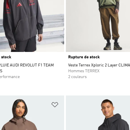
 stock
Rupture de stock
PLUIE AUDI REVOLUT F1 TEAM
Veste Terrex Xploric 2 Layer CLI
S
Hommes TERREX
rformance
2 couleurs
ste de produits favoris
Ajouter à la Liste de produits favor