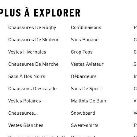
 PLUS À EXPLORER
Chaussures De Rugby
Combinaisons
P
Chaussures De Skateur
Sacs Banane
C
Vestes Hivernales
Crop Tops
C
Chaussures De Marche
Vestes Aviateur
S
Sacs À Dos Noirs
Débardeurs
I
Chaussons D'escalade
Sacs De Sport
C
Vestes Polaires
Maillots De Bain
V
Chaussures
Snowboard
V
D'haltérophilie
Vestes Blanches
Sweat-shirts
P