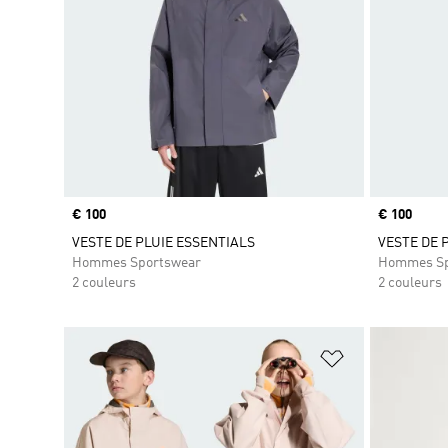
Prix
€ 100
Prix
€ 100
VESTE DE PLUIE ESSENTIALS
VESTE DE 
Hommes Sportswear
Hommes Sp
2 couleurs
2 couleurs
Ajouter à la Li