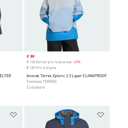
Prix soldé
€ 88
is
€ 160 Dernier prix le plus bas
-45%
Rabais
€ 160 Prix d'origine
HELTER
Anorak Terrex Xploric 2.5 Layer CLIMAPROOF
Femmes TERREX
2 couleurs
is
Ajouter à la Liste de produits favoris
Ajouter à la