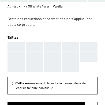
Almost Pink / Off White / Warm Vanilla
Certaines réductions et promotions ne s'appliquent
pas à ce produit.
Tailles
AAA
AAA
AAA
AAA
AAA
AAA
AAA
AAA
AAA
AAA
AAA
AAA
AAA
AAA
Taille normalement.
Nous te recommandons de
choisir ta taille habituelle.