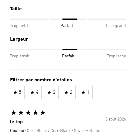
Taille
Trop petit
Parfait
Trop grand
Largeur
Trop étroit
Parfait
Trop large
Filtrer par nombre d'étoiles
5
4
3
2
1
3 août 2026
le top
Couleur:
Core Black / Core Black / Silver Metallic