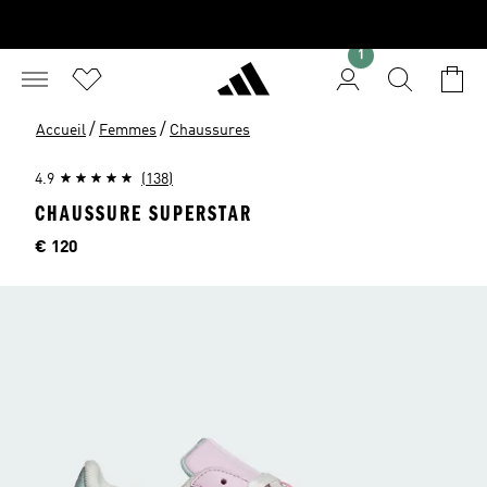
1
/
/
Accueil
Femmes
Chaussures
4.9
(138)
CHAUSSURE SUPERSTAR
Price
€ 120