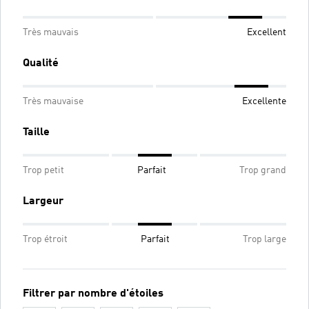
Très mauvais
Excellent
Qualité
Très mauvaise
Excellente
Taille
Trop petit
Parfait
Trop grand
Largeur
Trop étroit
Parfait
Trop large
Filtrer par nombre d'étoiles