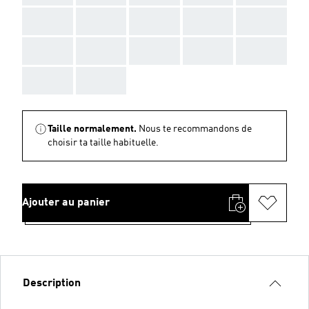
AAA
AAA
AAA
AAA
AAA
AAA
AAA
AAA
AAA
AAA
AAA
AAA
Taille normalement.
Nous te recommandons de
choisir ta taille habituelle.
Ajouter au panier
Description