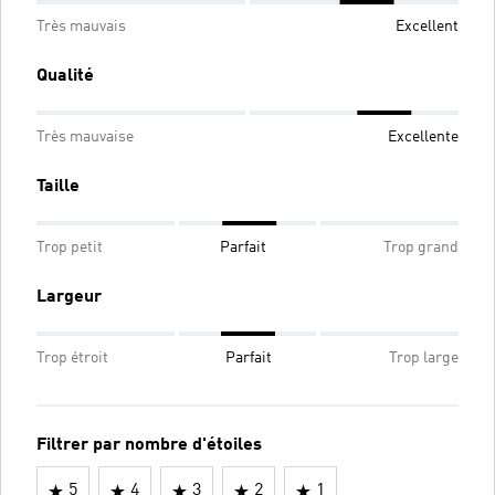
Très mauvais
Excellent
Qualité
Très mauvaise
Excellente
Taille
Trop petit
Parfait
Trop grand
Largeur
Trop étroit
Parfait
Trop large
Filtrer par nombre d'étoiles
5
4
3
2
1