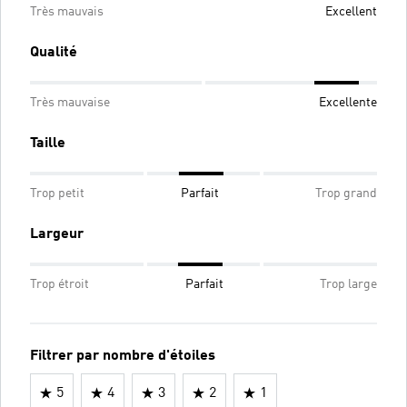
Très mauvais
Excellent
Qualité
Très mauvaise
Excellente
Taille
Trop petit
Parfait
Trop grand
Largeur
Trop étroit
Parfait
Trop large
Filtrer par nombre d'étoiles
5
4
3
2
1