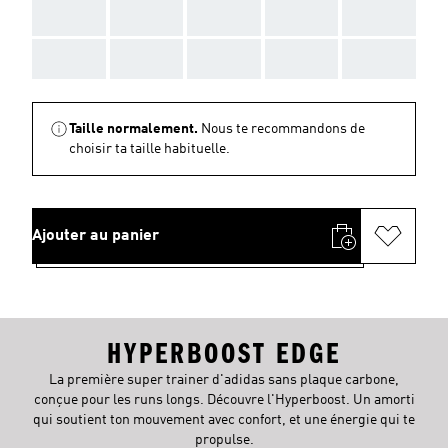
AAA
AAA
AAA
AAA
AAA
AAA
AAA
AAA
AAA
AAA
Taille normalement.
Nous te recommandons de
choisir ta taille habituelle.
Ajouter au panier
HYPERBOOST EDGE
La première super trainer d'adidas sans plaque carbone,
conçue pour les runs longs. Découvre l'Hyperboost. Un amorti
qui soutient ton mouvement avec confort, et une énergie qui te
propulse.