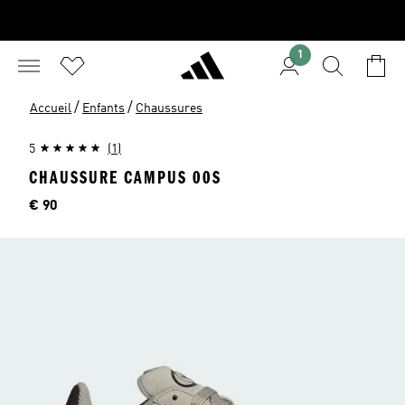
1
/
/
Accueil
Enfants
Chaussures
5
(1)
CHAUSSURE CAMPUS 00S
Price
€ 90