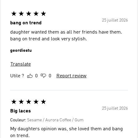
25 juillet 2026
bang on trend
daughter wanted them as all her friends have them.
bang on trend and look very stylish.
geordiestu
Translate
Utile ?
0
0
Report review
25 juillet 2026
Big laces
Couleur:
Sesame / Aurora Coffee / Gum
My daughters opinion was, she loved them and bang
on trend.