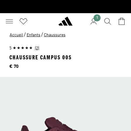
1
/
/
Accueil
Enfants
Chaussures
5
(2)
CHAUSSURE CAMPUS 00S
Price
€ 70