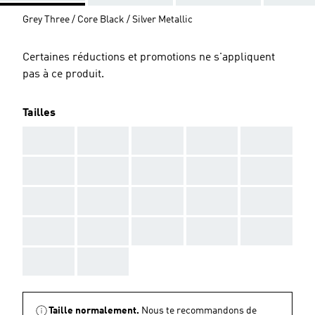
Grey Three / Core Black / Silver Metallic
Certaines réductions et promotions ne s'appliquent
pas à ce produit.
Tailles
AAA
AAA
AAA
AAA
AAA
AAA
AAA
AAA
AAA
AAA
AAA
AAA
AAA
AAA
AAA
AAA
AAA
AAA
AAA
AAA
AAA
AAA
Taille normalement.
Nous te recommandons de