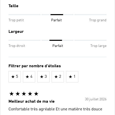
Taille
Trop petit
Parfait
Trop grand
Largeur
Trop étroit
Parfait
Trop large
Filtrer par nombre d'étoiles
5
4
3
2
1
30 juillet 2026
Meilleur achat de ma vie
Confortable très agréable Et une matière très douce