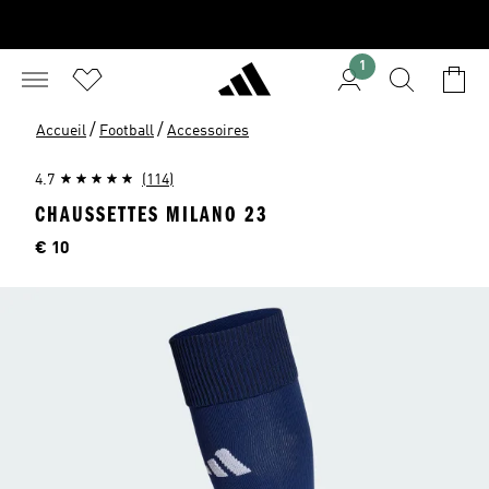
1
/
/
Accueil
Football
Accessoires
4.7
(114)
CHAUSSETTES MILANO 23
Price
€ 10