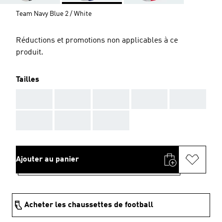
Team Navy Blue 2 / White
Réductions et promotions non applicables à ce
produit.
Tailles
AAA
AAA
AAA
AAA
AAA
AAA
AAA
AAA
Ajouter au panier
Acheter les chaussettes de football