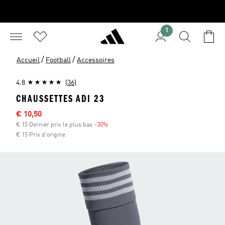
1
/
/
Accueil
Football
Accessoires
4.8
(36)
CHAUSSETTES ADI 23
Sale price
€ 10,50
€ 15 Dernier prix le plus bas
-30%
Discount
€ 15 Prix d'origine