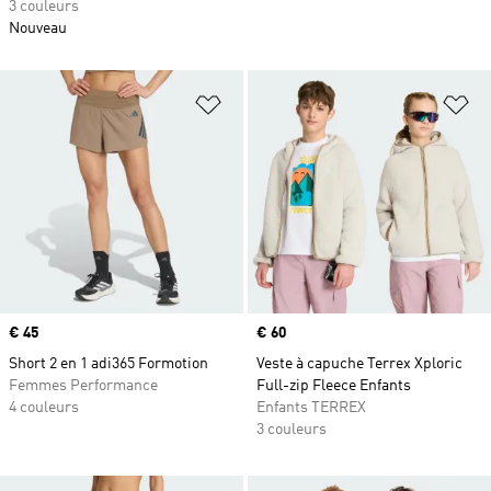
3 couleurs
Nouveau
Ajouter à la Liste de produits favor
Aj
Prix
€ 45
Prix
€ 60
Short 2 en 1 adi365 Formotion
Veste à capuche Terrex Xploric
Femmes Performance
Full-zip Fleece Enfants
4 couleurs
Enfants TERREX
3 couleurs