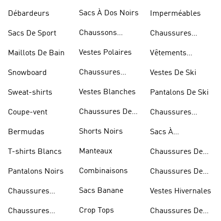
Marche
Sacs À Dos Noirs
Débardeurs
Imperméables
Chaussons
Sacs De Sport
Chaussures
D'escalade
Blanches
Vestes Polaires
Maillots De Bain
Vêtements
Sportifs
Chaussures
Snowboard
Vestes De Ski
D'haltérophilie
Vestes Blanches
Sweat-shirts
Pantalons De Ski
Chaussures De
Coupe-vent
Chaussures
Basketball
Rouges
Shorts Noirs
Bermudas
Sacs À
Bandoulière
Manteaux
T-shirts Blancs
Chaussures De
Rugby
Combinaisons
Pantalons Noirs
Chaussures De
Skateur
Sacs Banane
Chaussures
Vestes Hivernales
Bleues
Crop Tops
Chaussures
Chaussures De