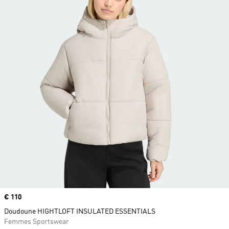
Prix
€ 110
Doudoune HIGHTLOFT INSULATED ESSENTIALS
Femmes Sportswear