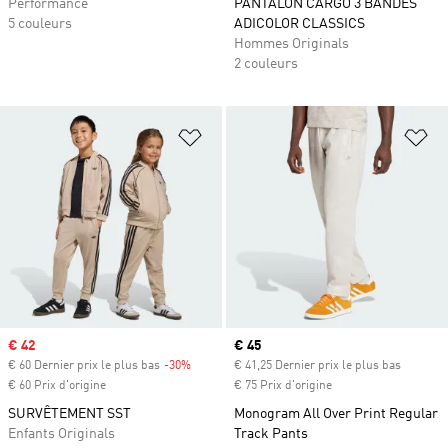
Performance
PANTALON CARGO 3 BANDES
5 couleurs
ADICOLOR CLASSICS
Hommes Originals
2 couleurs
Ajouter à la Liste de produits favor
Aj
Prix soldé
€ 42
Prix actuel
€ 45
€ 60 Dernier prix le plus bas
-30%
Rabais
€ 41,25 Dernier prix le plus bas
€ 60 Prix d'origine
€ 75 Prix d'origine
SURVÊTEMENT SST
Monogram All Over Print Regular
Enfants Originals
Track Pants