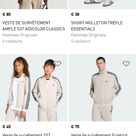
Prix
€ 80
Prix
€ 38
VESTE DE SURVÊTEMENT
SHORT MOLLETON TRÈFLE
AMPLE SST ADICOLOR CLASSICS
ESSENTIALS
Hommes Originals
Hommes Originals
4 couleurs
4 couleurs
Ajouter à la Liste de produits favor
Aj
Prix
€ 45
Prix
€ 75
Veste de survêtement SST
Veste de survêtement Firebird