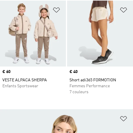
Ajouter à la Liste de produits favor
Aj
Prix
€ 60
Prix
€ 40
VESTE ALPACA SHERPA
Short adi365 FORMOTION
Enfants Sportswear
Femmes Performance
7 couleurs
Aj