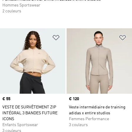
Hommes Sportswear
2 couleurs
Ajouter à la Liste de produits favor
Aj
Prix
€ 55
Prix
€ 120
VESTE DE SURVÊTEMENT ZIP
Veste intermédiaire de training
INTÉGRAL 3 BANDES FUTURE
adidas x entire studios
ICONS
Femmes Performance
Enfants Sportswear
3 couleurs
3 couleurs