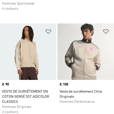
Hommes Sportswear
4 couleurs
Ajouter à la Liste de produits favor
Aj
Prix
€ 90
Prix
€ 100
VESTE DE SURVÊTEMENT EN
Veste de survêtement Chile
COTON SERGÉ SST ADICOLOR
Originals
CLASSICS
Hommes Performance
Hommes Originals
3 couleurs