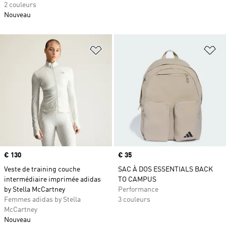
2 couleurs
Nouveau
Ajouter à la Liste de produits favor
Aj
Prix
€ 130
Prix
€ 35
Veste de training couche
SAC À DOS ESSENTIALS BACK
intermédiaire imprimée adidas
TO CAMPUS
by Stella McCartney
Performance
Femmes adidas by Stella
3 couleurs
McCartney
Nouveau