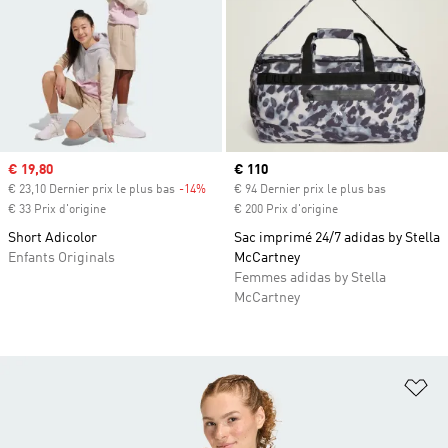
Prix soldé
€ 19,80
Prix actuel
€ 110
€ 23,10 Dernier prix le plus bas
-14%
Rabais
€ 94 Dernier prix le plus bas
€ 33 Prix d'origine
€ 200 Prix d'origine
Short Adicolor
Sac imprimé 24/7 adidas by Stella
Enfants Originals
McCartney
Femmes adidas by Stella
McCartney
Aj