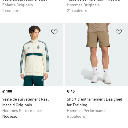
Enfants Originals
Hommes Originals
5 couleurs
21 couleurs
Ajouter à la Liste de produits favor
Aj
Prix
€ 100
Prix
€ 45
Veste de survêtement Real
Short d'entraînement Designed
Madrid Originals
for Training
Hommes Performance
Hommes Performance
Nouveau
6 couleurs