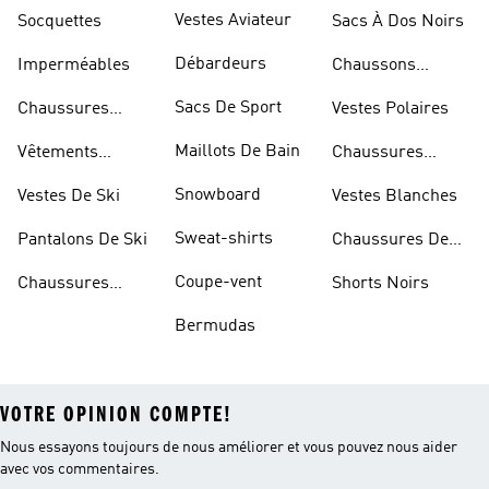
Dorées
Marche
Vestes Aviateur
Socquettes
Sacs À Dos Noirs
Débardeurs
Imperméables
Chaussons
D'escalade
Sacs De Sport
Chaussures
Vestes Polaires
Blanches
Maillots De Bain
Vêtements
Chaussures
Sportifs
D'haltérophilie
Snowboard
Vestes De Ski
Vestes Blanches
Sweat-shirts
Pantalons De Ski
Chaussures De
Basketball
Coupe-vent
Chaussures
Shorts Noirs
Rouges
Bermudas
VOTRE OPINION COMPTE!
Nous essayons toujours de nous améliorer et vous pouvez nous aider
avec vos commentaires.