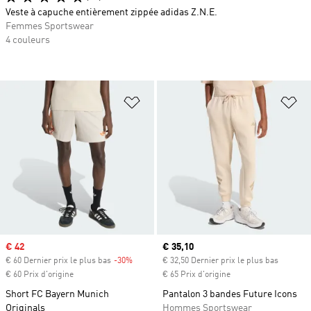
Veste à capuche entièrement zippée adidas Z.N.E.
Femmes Sportswear
4 couleurs
Ajouter à la Liste de produits favor
Aj
Prix soldé
€ 42
Prix actuel
€ 35,10
€ 60 Dernier prix le plus bas
-30%
Rabais
€ 32,50 Dernier prix le plus bas
€ 60 Prix d'origine
€ 65 Prix d'origine
Short FC Bayern Munich
Pantalon 3 bandes Future Icons
Originals
Hommes Sportswear