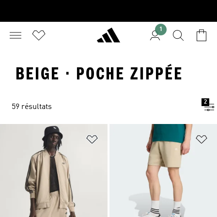
1
BEIGE · POCHE ZIPPÉE
2
59 résultats
Ajouter à la Liste de produits favor
Aj