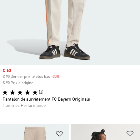
Prix soldé
€ 63
€ 90 Dernier prix le plus bas
-30%
Rabais
€ 90 Prix d'origine
(3)
Pantalon de survêtement FC Bayern Originals
Hommes Performance
Ajouter à la Liste de produits favor
Aj