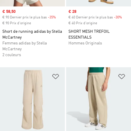
Prix soldé
€ 58,50
Prix soldé
€ 28
€ 90 Dernier prix le plus bas
-35%
Rabais
€ 40 Dernier prix le plus bas
-30%
Rabai
€ 90 Prix d'origine
€ 40 Prix d'origine
Short de running adidas by Stella
SHORT MESH TREFOIL
McCartney
ESSENTIALS
Femmes adidas by Stella
Hommes Originals
McCartney
2 couleurs
Ajouter à la Liste de produits favor
Aj