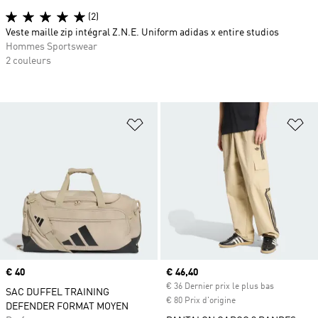
(2)
Veste maille zip intégral Z.N.E. Uniform adidas x entire studios
Hommes Sportswear
2 couleurs
Ajouter à la Liste de produits favor
Aj
Prix
€ 40
Prix actuel
€ 46,40
€ 36 Dernier prix le plus bas
SAC DUFFEL TRAINING
€ 80 Prix d'origine
DEFENDER FORMAT MOYEN