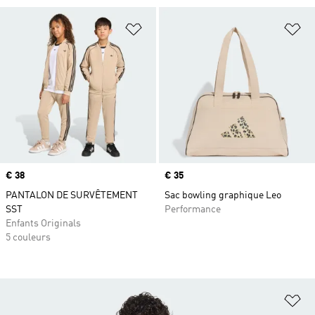
Ajouter à la Liste de produits favor
Aj
Prix
€ 38
Prix
€ 35
PANTALON DE SURVÊTEMENT
Sac bowling graphique Leo
SST
Performance
Enfants Originals
5 couleurs
Aj