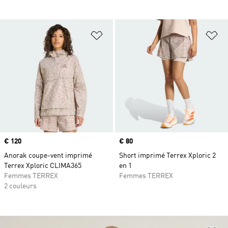
Ajouter à la Liste de produits favor
Aj
Prix
€ 120
Prix
€ 80
Anorak coupe-vent imprimé
Short imprimé Terrex Xploric 2
Terrex Xploric CLIMA365
en 1
Femmes TERREX
Femmes TERREX
2 couleurs