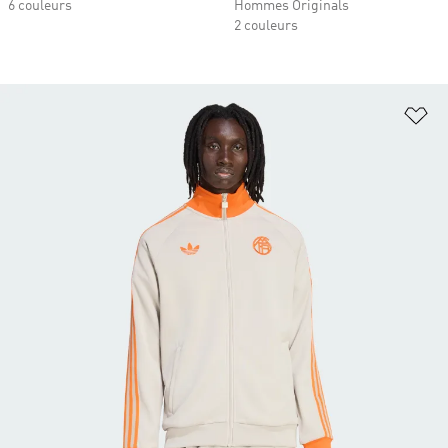
6 couleurs
Hommes Originals
2 couleurs
Aj