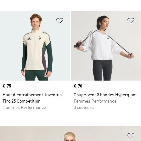
Ajouter à la Liste de produits favor
Aj
Prix
€ 75
Prix
€ 70
Haut d'entraînement Juventus
Coupe-vent 3 bandes Hyperglam
Tiro 25 Competition
Femmes Performance
Hommes Performance
3 couleurs
Aj