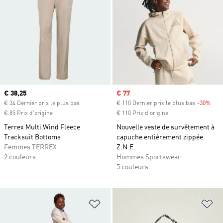
Prix actuel
€ 38,25
Prix soldé
€ 77
€ 34 Dernier prix le plus bas
€ 110 Dernier prix le plus bas
-30%
Raba
€ 85 Prix d'origine
€ 110 Prix d'origine
Terrex Multi Wind Fleece
Nouvelle veste de survêtement à
Tracksuit Bottoms
capuche entièrement zippée
Femmes TERREX
Z.N.E.
2 couleurs
Hommes Sportswear
5 couleurs
Ajouter à la Liste de produits favor
Aj