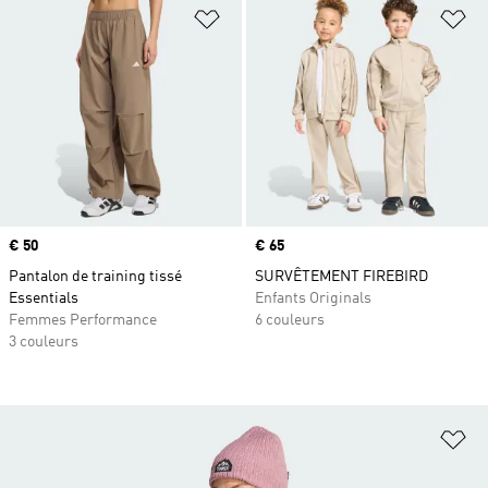
Ajouter à la Liste de produits favor
Aj
Prix
€ 50
Prix
€ 65
Pantalon de training tissé
SURVÊTEMENT FIREBIRD
Essentials
Enfants Originals
Femmes Performance
6 couleurs
3 couleurs
Aj