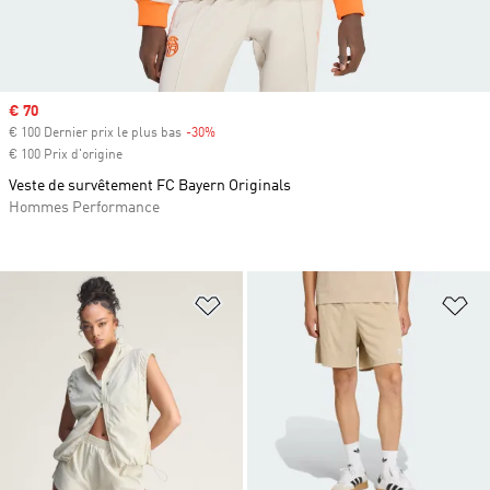
Prix soldé
€ 70
€ 100 Dernier prix le plus bas
-30%
Rabais
€ 100 Prix d'origine
Veste de survêtement FC Bayern Originals
Hommes Performance
Ajouter à la Liste de produits favor
Aj