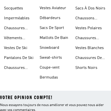
Dorées
Marche
Vestes Aviateur
Socquettes
Sacs À Dos Noirs
Débardeurs
Imperméables
Chaussons
D'escalade
Sacs De Sport
Chaussures
Vestes Polaires
Blanches
Maillots De Bain
Vêtements
Chaussures
Sportifs
D'haltérophilie
Snowboard
Vestes De Ski
Vestes Blanches
Sweat-shirts
Pantalons De Ski
Chaussures De
Basketball
Coupe-vent
Chaussures
Shorts Noirs
Rouges
Bermudas
VOTRE OPINION COMPTE!
Nous essayons toujours de nous améliorer et vous pouvez nous aider
avec vos commentaires.