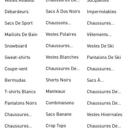
Chaussures De
Vestes Aviateur
Socquettes
Marche
Sacs À Dos Noirs
Débardeurs
Imperméables
Chaussons
Sacs De Sport
Chaussures
D'escalade
Blanches
Vestes Polaires
Maillots De Bain
Vêtements
Sportifs
Chaussures
Snowboard
Vestes De Ski
D'haltérophilie
Vestes Blanches
Sweat-shirts
Pantalons De Ski
Chaussures De
Coupe-vent
Chaussures
Basketball
Rouges
Shorts Noirs
Bermudas
Sacs À
Bandoulière
Manteaux
T-shirts Blancs
Chaussures De
Rugby
Combinaisons
Pantalons Noirs
Chaussures De
Skateur
Sacs Banane
Chaussures
Vestes Hivernales
Bleues
Crop Tops
Chaussures
Chaussures De