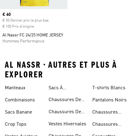
Prix actuel
€ 60
€ 50 Dernier prix le plus bas
€ 100 Prix d'origine
Al Nassr FC 24/25 HOME JERSEY
Hommes Performance
AL NASSR • AUTRES ET PLUS À
EXPLORER
Manteaux
Sacs À
T-shirts Blancs
Bandoulière
Chaussures De
Combinaisons
Pantalons Noirs
Rugby
Chaussures De
Sacs Banane
Chaussures
Skateur
Bleues
Vestes Hivernales
Crop Tops
Chaussures
Dorées