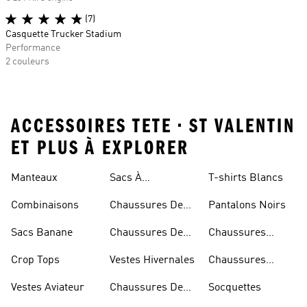
(7)
Casquette Trucker Stadium
Performance
2 couleurs
ACCESSOIRES TETE • ST VALENTIN
ET PLUS À EXPLORER
Rouges
Manteaux
Sacs À
T-shirts Blancs
Bandoulière
Combinaisons
Chaussures De
Pantalons Noirs
Rugby
Sacs Banane
Chaussures De
Chaussures
Skateur
Bleues
Crop Tops
Vestes Hivernales
Chaussures
Dorées
Vestes Aviateur
Chaussures De
Socquettes
Marche