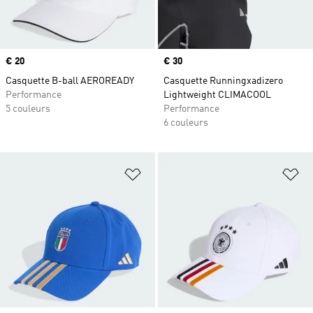
Prix
€ 20
Prix
€ 30
Casquette B-ball AEROREADY
Casquette Runningxadizero
Performance
Lightweight CLIMACOOL
5 couleurs
Performance
6 couleurs
Ajouter à la Liste de produits favor
Aj