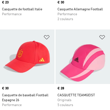
Prix
€ 23
Prix
€ 30
Casquette de football Italie
Casquette Allemagne Football
Performance
Performance
2 couleurs
Ajouter à la Liste de produits favor
Aj
Prix
€ 30
Prix
€ 28
Casquette de baseball Football
CASQUETTE TEAMGEIST
Espagne 26
Originals
Performance
5 couleurs