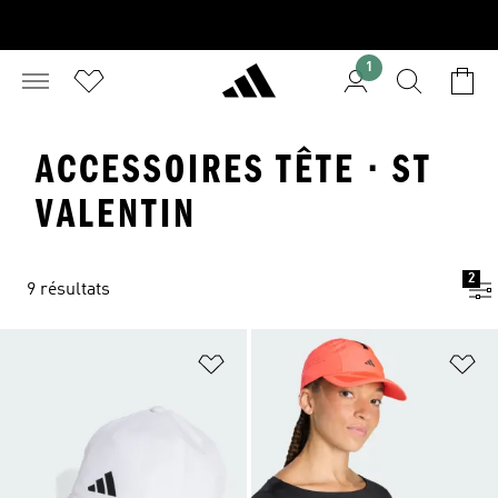
1
ACCESSOIRES TÊTE · ST
VALENTIN
2
9 résultats
Ajouter à la Liste de produits favor
Aj