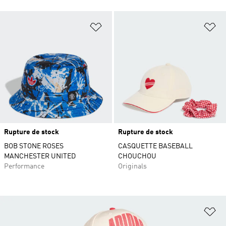
Ajouter à la Liste de produits favor
Aj
Rupture de stock
Rupture de stock
BOB STONE ROSES
CASQUETTE BASEBALL
MANCHESTER UNITED
CHOUCHOU
Performance
Originals
Aj