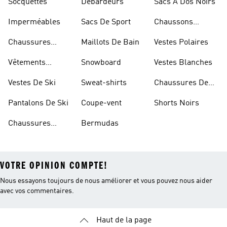
Socquettes
Débardeurs
Sacs À Dos Noirs
Imperméables
Sacs De Sport
Chaussons
D'escalade
Chaussures
Maillots De Bain
Vestes Polaires
Blanches
Vêtements
Snowboard
Vestes Blanches
Sportifs
Vestes De Ski
Sweat-shirts
Chaussures De
Basketball
Pantalons De Ski
Coupe-vent
Shorts Noirs
Chaussures
Bermudas
VOTRE OPINION COMPTE!
Nous essayons toujours de nous améliorer et vous pouvez nous aider
avec vos commentaires.
Haut de la page