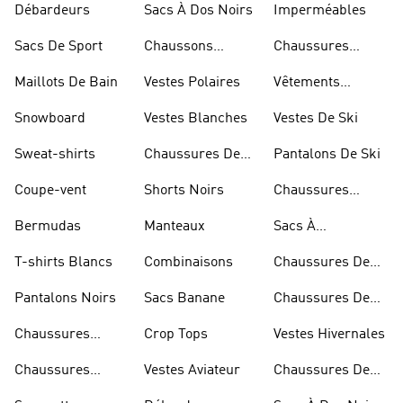
Débardeurs
Sacs À Dos Noirs
Imperméables
Sacs De Sport
Chaussons
Chaussures
D'escalade
Blanches
Maillots De Bain
Vestes Polaires
Vêtements
Sportifs
Snowboard
Vestes Blanches
Vestes De Ski
Sweat-shirts
Chaussures De
Pantalons De Ski
Basketball
Coupe-vent
Shorts Noirs
Chaussures
Rouges
Bermudas
Manteaux
Sacs À
Bandoulière
T-shirts Blancs
Combinaisons
Chaussures De
Rugby
Pantalons Noirs
Sacs Banane
Chaussures De
Skateur
Chaussures
Crop Tops
Vestes Hivernales
Bleues
Chaussures
Vestes Aviateur
Chaussures De
Dorées
Marche