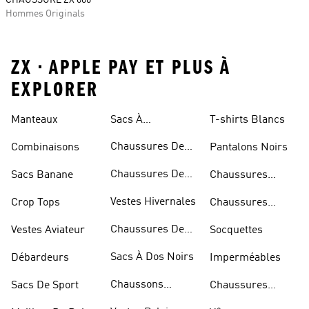
CHAUSSURE ZX 600
Hommes Originals
ZX • APPLE PAY ET PLUS À
EXPLORER
Manteaux
Sacs À
T-shirts Blancs
Bandoulière
Chaussures De
Combinaisons
Pantalons Noirs
Rugby
Chaussures De
Sacs Banane
Chaussures
Skateur
Bleues
Vestes Hivernales
Crop Tops
Chaussures
Dorées
Chaussures De
Vestes Aviateur
Socquettes
Marche
Sacs À Dos Noirs
Débardeurs
Imperméables
Chaussons
Sacs De Sport
Chaussures
D'escalade
Blanches