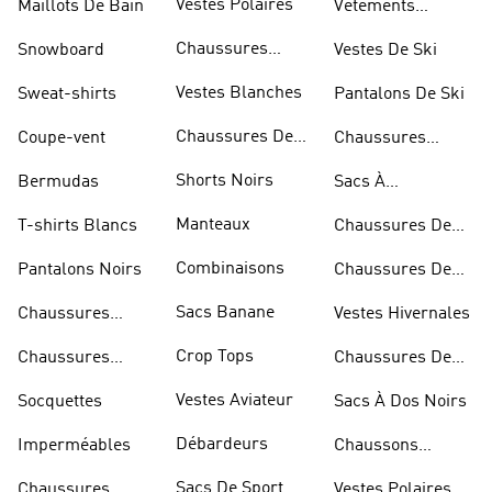
Vestes Polaires
Maillots De Bain
Vêtements
Sportifs
Chaussures
Snowboard
Vestes De Ski
D'haltérophilie
Vestes Blanches
Sweat-shirts
Pantalons De Ski
Chaussures De
Coupe-vent
Chaussures
Basketball
Rouges
Shorts Noirs
Bermudas
Sacs À
Bandoulière
Manteaux
T-shirts Blancs
Chaussures De
Rugby
Combinaisons
Pantalons Noirs
Chaussures De
Skateur
Sacs Banane
Chaussures
Vestes Hivernales
Bleues
Crop Tops
Chaussures
Chaussures De
Dorées
Marche
Vestes Aviateur
Socquettes
Sacs À Dos Noirs
Débardeurs
Imperméables
Chaussons
D'escalade
Sacs De Sport
Chaussures
Vestes Polaires