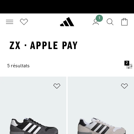
1
ZX · APPLE PAY
2
5 résultats
Ajouter à la Liste de produits favor
Aj