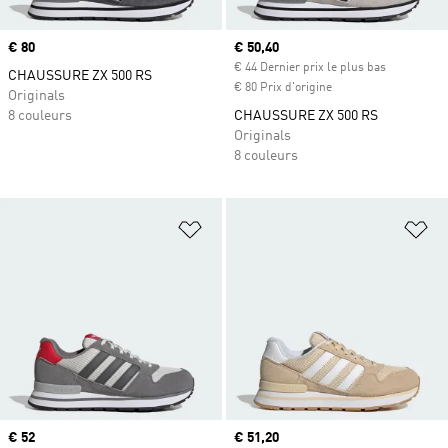
Prix
€ 80
Prix actuel
€ 50,40
€ 44 Dernier prix le plus bas
CHAUSSURE ZX 500 RS
€ 80 Prix d'origine
Originals
8 couleurs
CHAUSSURE ZX 500 RS
Originals
8 couleurs
Ajouter à la Liste de produits favor
Aj
Prix actuel
€ 52
Prix actuel
€ 51,20