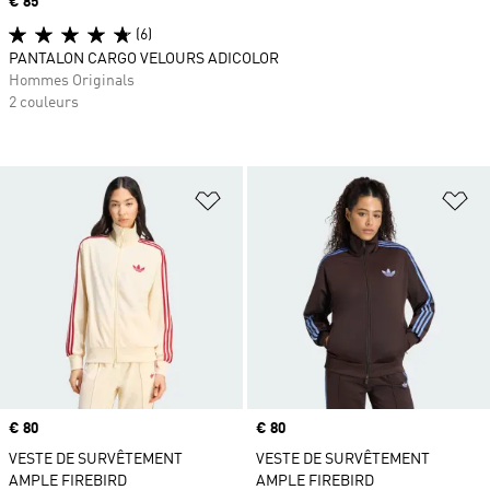
Prix
€ 85
(6)
PANTALON CARGO VELOURS ADICOLOR
Hommes Originals
2 couleurs
Ajouter à la Liste de produits favor
Aj
Prix
€ 80
Prix
€ 80
VESTE DE SURVÊTEMENT
VESTE DE SURVÊTEMENT
AMPLE FIREBIRD
AMPLE FIREBIRD