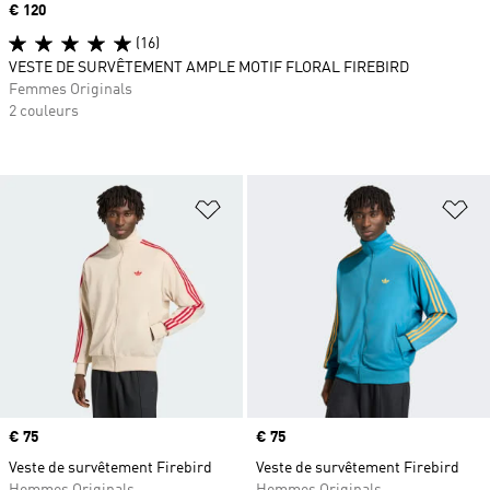
Prix
€ 120
(16)
VESTE DE SURVÊTEMENT AMPLE MOTIF FLORAL FIREBIRD
Femmes Originals
2 couleurs
Ajouter à la Liste de produits favor
Aj
Prix
€ 75
Prix
€ 75
Veste de survêtement Firebird
Veste de survêtement Firebird