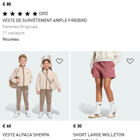
Prix
€ 80
(205)
VESTE DE SURVÊTEMENT AMPLE FIREBIRD
Femmes Originals
11 couleurs
Nouveau
Ajouter à la Liste de produits favor
Aj
Prix
€ 60
Prix
€ 30
VESTE ALPACA SHERPA
SHORT LARGE MOLLETON