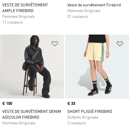
VESTE DE SURVÊTEMENT
Veste de survêtement Firebird
AMPLE FIREBIRD
Hommes Originals
Femmes Originals
21 couleurs
11 couleurs
Ajouter à la Liste de produits favor
Aj
Prix
€ 100
Prix
€ 33
VESTE DE SURVÊTEMENT DENIM
SHORT PLISSÉ FIREBIRD
ADICOLOR FIREBIRD
Enfants Originals
Hommes Originals
2 couleurs