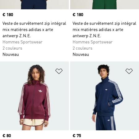
Prix
€ 180
Prix
€ 180
Veste de survêtement zip intégral
Veste de survêtement zip intégral
mix matières adidas x arte
mix matières adidas x arte
antwerp Z.N.E.
antwerp Z.N.E.
Hommes Sportswear
Hommes Sportswear
2 couleurs
2 couleurs
Nouveau
Nouveau
Ajouter à la Liste de produits favor
Aj
Prix
€ 80
Prix
€ 75