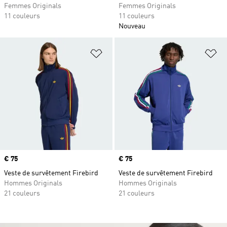
Femmes Originals
Femmes Originals
11 couleurs
11 couleurs
Nouveau
Ajouter à la Liste de produits favor
Aj
Prix
€ 75
Prix
€ 75
Veste de survêtement Firebird
Veste de survêtement Firebird
Hommes Originals
Hommes Originals
21 couleurs
21 couleurs