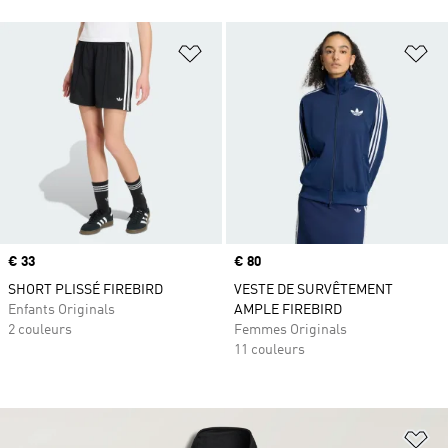
Ajouter à la Liste de produits favor
Aj
Prix
€ 33
Prix
€ 80
SHORT PLISSÉ FIREBIRD
VESTE DE SURVÊTEMENT
Enfants Originals
AMPLE FIREBIRD
2 couleurs
Femmes Originals
11 couleurs
Aj