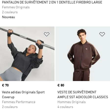
PANTALON DE SURVÊTEMENT 2 EN 1 DENTELLE FIREBIRD LARGE
Femmes Originals
2 couleurs
Nouveau
Ajouter à la Liste de produits favor
Aj
Prix
€ 70
Prix
€ 80
Veste adidas Originals Sport
VESTE DE SURVÊTEMENT
Coverup
AMPLE SST ADICOLOR CLASSICS
Femmes Performance
Hommes Originals
2 couleurs
4 couleurs