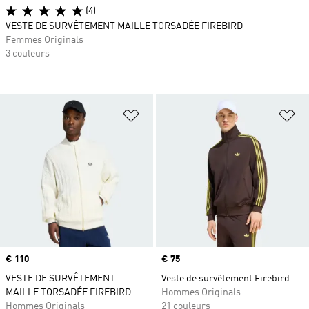
(4)
VESTE DE SURVÊTEMENT MAILLE TORSADÉE FIREBIRD
Femmes Originals
3 couleurs
Ajouter à la Liste de produits favor
Aj
Prix
€ 110
Prix
€ 75
VESTE DE SURVÊTEMENT
Veste de survêtement Firebird
MAILLE TORSADÉE FIREBIRD
Hommes Originals
Hommes Originals
21 couleurs