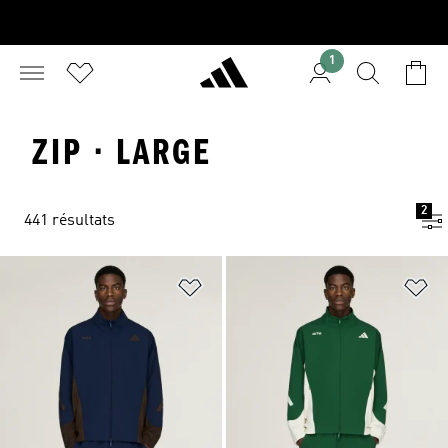
1
ZIP · LARGE
2
441 résultats
Ajouter à la Liste de produits favor
Aj