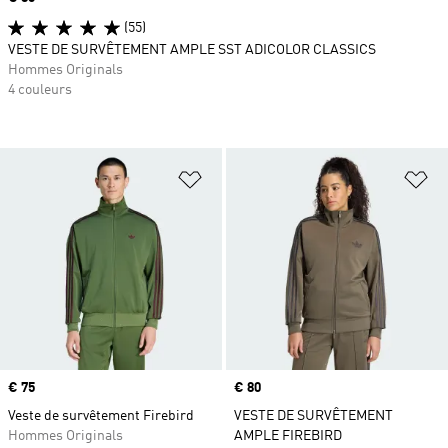
(55)
VESTE DE SURVÊTEMENT AMPLE SST ADICOLOR CLASSICS
Hommes Originals
4 couleurs
Ajouter à la Liste de produits favor
Aj
Prix
€ 75
Prix
€ 80
Veste de survêtement Firebird
VESTE DE SURVÊTEMENT
Hommes Originals
AMPLE FIREBIRD