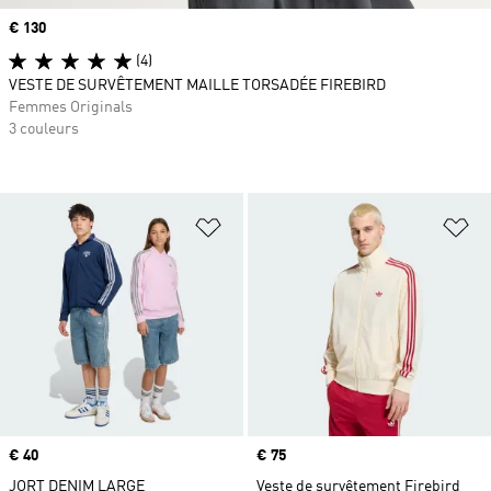
Prix
€ 130
(4)
VESTE DE SURVÊTEMENT MAILLE TORSADÉE FIREBIRD
Femmes Originals
3 couleurs
Ajouter à la Liste de produits favor
Aj
Prix
€ 40
Prix
€ 75
JORT DENIM LARGE
Veste de survêtement Firebird