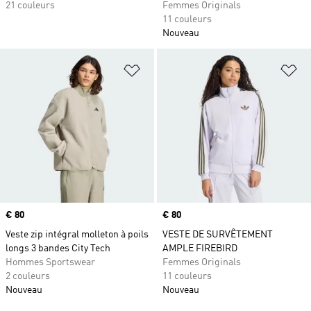
21 couleurs
Femmes Originals
11 couleurs
Nouveau
Ajouter à la Liste de produits favor
Aj
Prix
€ 80
Prix
€ 80
Veste zip intégral molleton à poils
VESTE DE SURVÊTEMENT
longs 3 bandes City Tech
AMPLE FIREBIRD
Hommes Sportswear
Femmes Originals
2 couleurs
11 couleurs
Nouveau
Nouveau