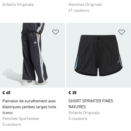
Enfants Originals
Hommes Originals
21 couleurs
Ajouter à la Liste de produits favor
Aj
Prix
€ 65
Prix
€ 35
Pantalon de survêtement avec
SHORT SPRINTER FINES
élastiques jambes larges toile
RAYURES
Iconic
Enfants Originals
Femmes Sportswear
3 couleurs
3 couleurs