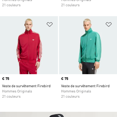
Hommes Originals
Hommes Originals
21 couleurs
21 couleurs
Ajouter à la Liste de produits favor
Aj
Prix
€ 75
Prix
€ 75
Veste de survêtement Firebird
Veste de survêtement Firebird
Hommes Originals
Hommes Originals
21 couleurs
21 couleurs