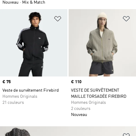
Nouveau
Mix & Match
Ajouter à la Liste de produits favor
Aj
Prix
€ 75
Prix
€ 110
Veste de survêtement Firebird
VESTE DE SURVÊTEMENT
Hommes Originals
MAILLE TORSADÉE FIREBIRD
21 couleurs
Hommes Originals
2 couleurs
Nouveau
Aj