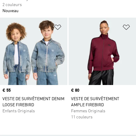
2 couleurs
Nouveau
Ajouter à la Liste de produits favor
Aj
Prix
€ 55
Prix
€ 80
VESTE DE SURVÊTEMENT DENIM
VESTE DE SURVÊTEMENT
LOOSE FIREBIRD
AMPLE FIREBIRD
Enfants Originals
Femmes Originals
11 couleurs