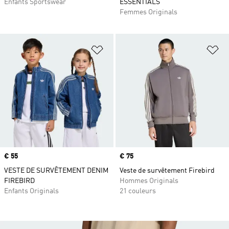
Enfants Sportswear
ESSENTIALS
Femmes Originals
Ajouter à la Liste de produits favor
Aj
Prix
€ 55
Prix
€ 75
VESTE DE SURVÊTEMENT DENIM
Veste de survêtement Firebird
FIREBIRD
Hommes Originals
Enfants Originals
21 couleurs