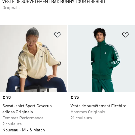
VESTE DE SURVÊTEMENT BAD BUNNY TOUR FIREBIRD
Originals
Ajouter à la Liste de produits favor
Aj
Prix
€ 70
Prix
€ 75
Sweat-shirt Sport Coverup
Veste de survêtement Firebird
adidas Originals
Hommes Originals
Femmes Performance
21 couleurs
2 couleurs
Nouveau
Mix & Match