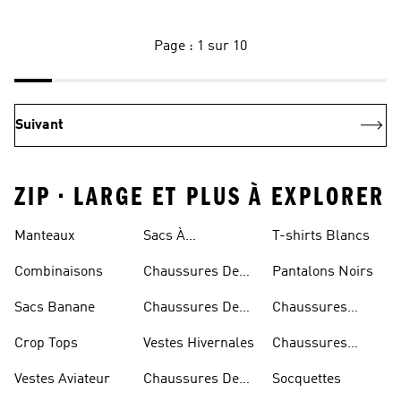
Page : 1 sur 10
Suivant
ZIP • LARGE ET PLUS À EXPLORER
Rouges
Manteaux
Sacs À
T-shirts Blancs
Bandoulière
Combinaisons
Chaussures De
Pantalons Noirs
Rugby
Sacs Banane
Chaussures De
Chaussures
Skateur
Bleues
Crop Tops
Vestes Hivernales
Chaussures
Dorées
Vestes Aviateur
Chaussures De
Socquettes