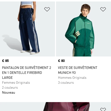
Ajouter à la Liste de produits favor
Aj
Prix
€ 85
Prix
€ 80
PANTALON DE SURVÊTEMENT 2
VESTE DE SURVÊTEMENT
EN 1 DENTELLE FIREBIRD
MUNICH 93
LARGE
Hommes Originals
Femmes Originals
3 couleurs
2 couleurs
Nouveau
Aj