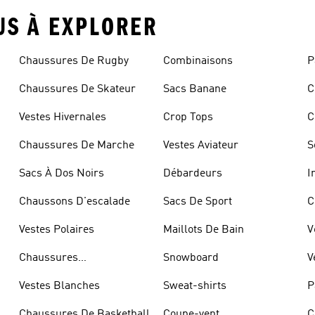
US À EXPLORER
Chaussures De Rugby
Combinaisons
P
Chaussures De Skateur
Sacs Banane
C
Vestes Hivernales
Crop Tops
C
Chaussures De Marche
Vestes Aviateur
S
Sacs À Dos Noirs
Débardeurs
I
Chaussons D'escalade
Sacs De Sport
C
Vestes Polaires
Maillots De Bain
V
Chaussures
Snowboard
V
D'haltérophilie
Vestes Blanches
Sweat-shirts
P
Chaussures De Basketball
Coupe-vent
C