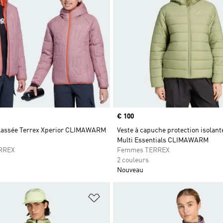
Prix
€ 100
lassée Terrex Xperior CLIMAWARM
Veste à capuche protection isolant
Multi Essentials CLIMAWARM
ERREX
Femmes TERREX
2 couleurs
Nouveau
ste de produits favoris
Ajouter à la Liste de produits favor