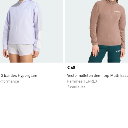
Prix
€ 40
 3 bandes Hyperglam
Veste molleton demi-zip Multi Esse
rformance
Femmes TERREX
2 couleurs