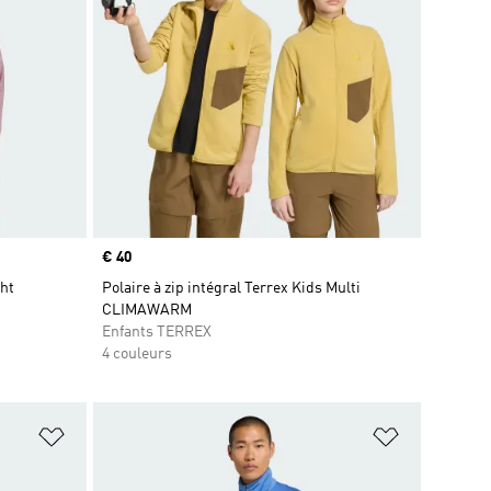
Prix
€ 40
ght
Polaire à zip intégral Terrex Kids Multi
CLIMAWARM
Enfants TERREX
4 couleurs
is
Ajouter à la Liste de produits favoris
Ajouter à la