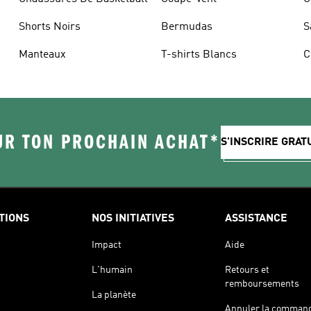
Shorts Noirs
Bermudas
S
Manteaux
T-shirts Blancs
C
UR TON PROCHAIN ACHAT*
S'INSCRIRE GRA
TIONS
NOS INITIATIVES
ASSISTANCE
Impact
Aide
L'humain
Retours et
remboursements
La planète
Annuler la comman