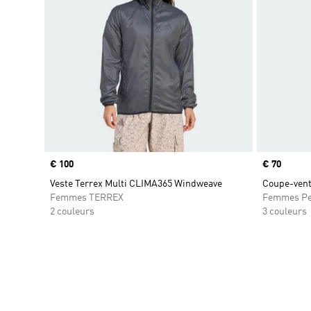
Prix
€ 100
Prix
€ 70
Veste Terrex Multi CLIMA365 Windweave
Coupe-vent
Femmes TERREX
Femmes Pe
2 couleurs
3 couleurs