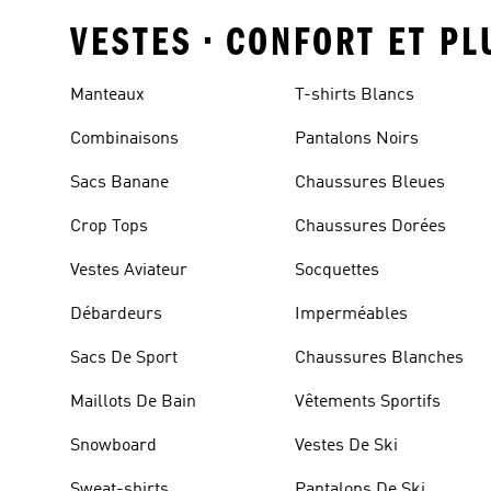
VESTES • CONFORT ET PL
Manteaux
T-shirts Blancs
Combinaisons
Pantalons Noirs
Sacs Banane
Chaussures Bleues
Crop Tops
Chaussures Dorées
Vestes Aviateur
Socquettes
Débardeurs
Imperméables
Sacs De Sport
Chaussures Blanches
Maillots De Bain
Vêtements Sportifs
Snowboard
Vestes De Ski
Sweat-shirts
Pantalons De Ski