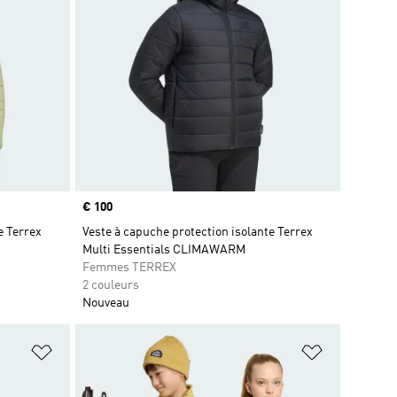
Prix
€ 100
e Terrex
Veste à capuche protection isolante Terrex
Multi Essentials CLIMAWARM
Femmes TERREX
2 couleurs
Nouveau
is
Ajouter à la Liste de produits favoris
Ajouter à la