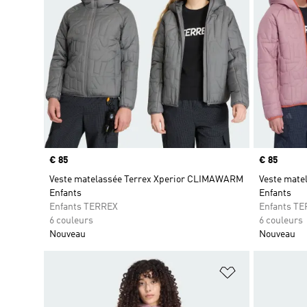
Prix
€ 85
Prix
€ 85
Veste matelassée Terrex Xperior CLIMAWARM
Veste mate
Enfants
Enfants
Enfants TERREX
Enfants T
6 couleurs
6 couleurs
Nouveau
Nouveau
Ajouter à la Li