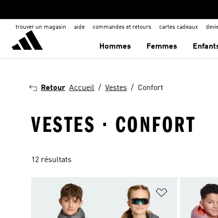
trouver un magasin
aide
commandes et retours
cartes cadeaux
dev
Hommes
Femmes
Enfant
Retour
Accueil
Vestes
Confort
VESTES · CONFORT
12 résultats
Ajouter à la Li