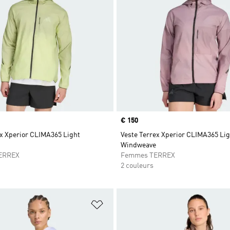
Prix
€ 150
ex Xperior CLIMA365 Light
Veste Terrex Xperior CLIMA365 Li
Windweave
ERREX
Femmes TERREX
2 couleurs
ste de produits favoris
Ajouter à la Liste de produits favor