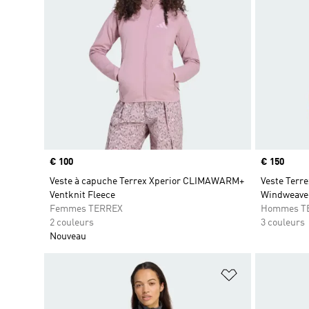
Prix
€ 100
Prix
€ 150
Veste à capuche Terrex Xperior CLIMAWARM+
Veste Terr
Ventknit Fleece
Windweave
Femmes TERREX
Hommes T
2 couleurs
3 couleurs
Nouveau
Ajouter à la Li