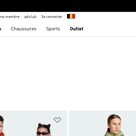
iens membre
adiclub
Se connecter
s
Chaussures
Sports
Outlet
ste de produits favoris
Ajouter à la Liste de produits favor