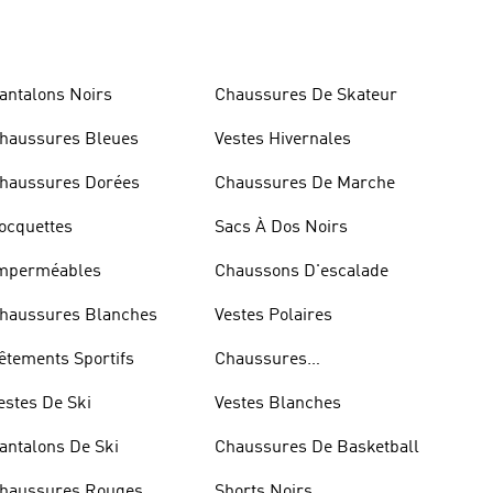
antalons Noirs
Chaussures De Skateur
haussures Bleues
Vestes Hivernales
haussures Dorées
Chaussures De Marche
ocquettes
Sacs À Dos Noirs
mperméables
Chaussons D'escalade
haussures Blanches
Vestes Polaires
êtements Sportifs
Chaussures
D'haltérophilie
estes De Ski
Vestes Blanches
antalons De Ski
Chaussures De Basketball
haussures Rouges
Shorts Noirs