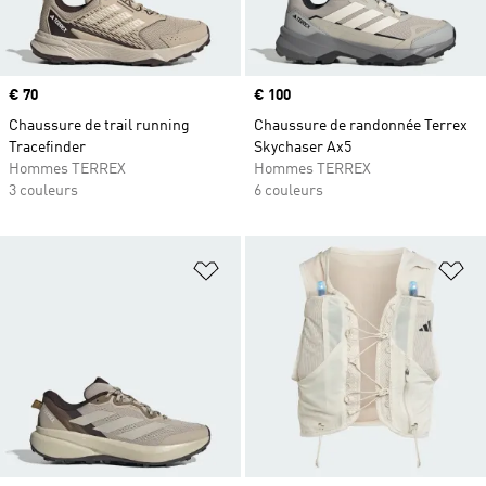
Prix
€ 70
Prix
€ 100
Chaussure de trail running
Chaussure de randonnée Terrex
Tracefinder
Skychaser Ax5
Hommes TERREX
Hommes TERREX
3 couleurs
6 couleurs
Ajouter à la Liste de produits favor
Aj