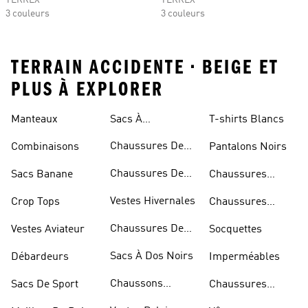
TERREX
TERREX
3 couleurs
3 couleurs
TERRAIN ACCIDENTE • BEIGE ET
PLUS À EXPLORER
Manteaux
Sacs À
T-shirts Blancs
Bandoulière
Chaussures De
Combinaisons
Pantalons Noirs
Rugby
Chaussures De
Sacs Banane
Chaussures
Skateur
Bleues
Vestes Hivernales
Crop Tops
Chaussures
Dorées
Chaussures De
Vestes Aviateur
Socquettes
Marche
Sacs À Dos Noirs
Débardeurs
Imperméables
Chaussons
Sacs De Sport
Chaussures
D'escalade
Blanches