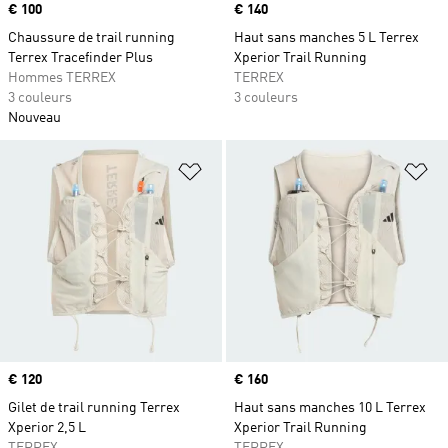
Prix
€ 100
Prix
€ 140
Chaussure de trail running
Haut sans manches 5 L Terrex
Terrex Tracefinder Plus
Xperior Trail Running
Hommes TERREX
TERREX
3 couleurs
3 couleurs
Nouveau
Ajouter à la Liste de produits favor
Aj
Prix
€ 120
Prix
€ 160
Gilet de trail running Terrex
Haut sans manches 10 L Terrex
Xperior 2,5 L
Xperior Trail Running