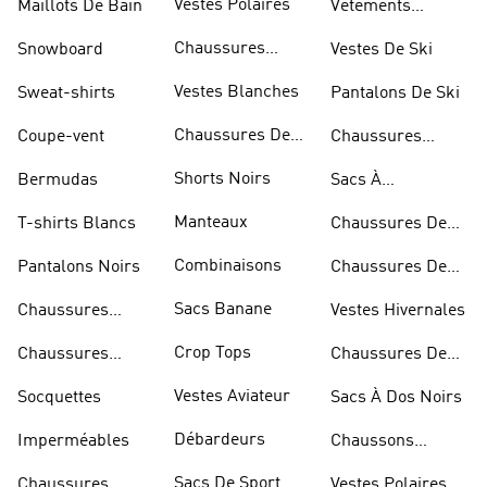
Vestes Polaires
Maillots De Bain
Vêtements
Sportifs
Chaussures
Snowboard
Vestes De Ski
D'haltérophilie
Vestes Blanches
Sweat-shirts
Pantalons De Ski
Chaussures De
Coupe-vent
Chaussures
Basketball
Rouges
Shorts Noirs
Bermudas
Sacs À
Bandoulière
Manteaux
T-shirts Blancs
Chaussures De
Rugby
Combinaisons
Pantalons Noirs
Chaussures De
Skateur
Sacs Banane
Chaussures
Vestes Hivernales
Bleues
Crop Tops
Chaussures
Chaussures De
Dorées
Marche
Vestes Aviateur
Socquettes
Sacs À Dos Noirs
Débardeurs
Imperméables
Chaussons
D'escalade
Sacs De Sport
Chaussures
Vestes Polaires