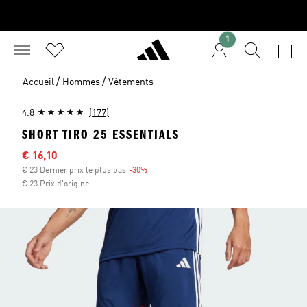
1
/
/
Accueil
Hommes
Vêtements
4.8
(177)
SHORT TIRO 25 ESSENTIALS
Sale price
€ 16,10
€ 23 Dernier prix le plus bas
-30%
Discount
€ 23 Prix d'origine