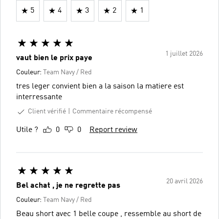
5
4
3
2
1
1 juillet 2026
vaut bien le prix paye
Couleur:
Team Navy / Red
tres leger convient bien a la saison la matiere est
interressante
Client vérifié
Commentaire récompensé
Utile ?
0
0
Report review
20 avril 2026
Bel achat , je ne regrette pas
Couleur:
Team Navy / Red
Beau short avec 1 belle coupe , ressemble au short de