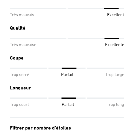
Très mauvais
Excellent
Qualité
Très mauvaise
Excellente
Coupe
Trop serré
Parfait
Trop large
Longueur
Trop court
Parfait
Trop long
Filtrer par nombre d'étoiles