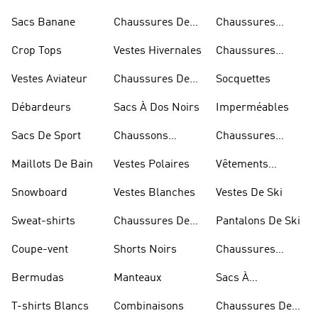
Rugby
Sacs Banane
Chaussures De
Chaussures
Skateur
Bleues
Crop Tops
Vestes Hivernales
Chaussures
Dorées
Vestes Aviateur
Chaussures De
Socquettes
Marche
Débardeurs
Sacs À Dos Noirs
Imperméables
Sacs De Sport
Chaussons
Chaussures
D'escalade
Blanches
Maillots De Bain
Vestes Polaires
Vêtements
Sportifs
Snowboard
Vestes Blanches
Vestes De Ski
Sweat-shirts
Chaussures De
Pantalons De Ski
Basketball
Coupe-vent
Shorts Noirs
Chaussures
Rouges
Bermudas
Manteaux
Sacs À
Bandoulière
T-shirts Blancs
Combinaisons
Chaussures De