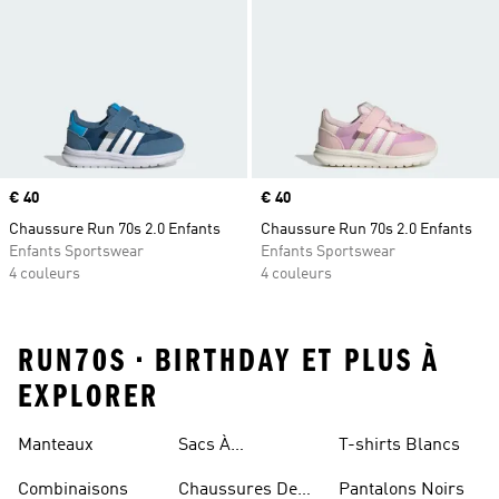
Prix
€ 40
Prix
€ 40
Chaussure Run 70s 2.0 Enfants
Chaussure Run 70s 2.0 Enfants
Enfants Sportswear
Enfants Sportswear
4 couleurs
4 couleurs
RUN70S • BIRTHDAY ET PLUS À
EXPLORER
Rouges
Manteaux
Sacs À
T-shirts Blancs
Bandoulière
Combinaisons
Chaussures De
Pantalons Noirs