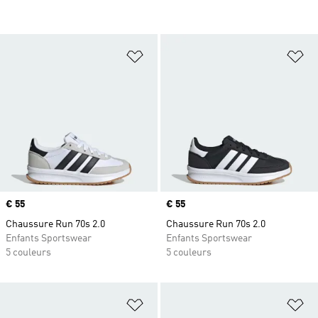
Ajouter à la Liste de produits favor
Aj
Prix
€ 55
Prix
€ 55
Chaussure Run 70s 2.0
Chaussure Run 70s 2.0
Enfants Sportswear
Enfants Sportswear
5 couleurs
5 couleurs
Ajouter à la Liste de produits favor
Aj