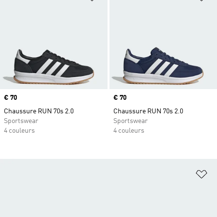
Prix
€ 70
Prix
€ 70
Chaussure RUN 70s 2.0
Chaussure RUN 70s 2.0
Sportswear
Sportswear
4 couleurs
4 couleurs
Aj