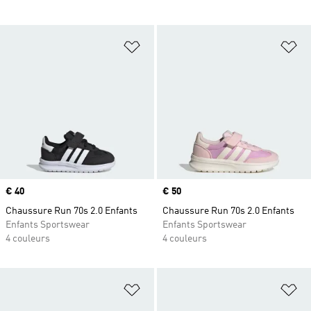
Ajouter à la Liste de produits favor
Aj
Prix
€ 40
Prix
€ 50
Chaussure Run 70s 2.0 Enfants
Chaussure Run 70s 2.0 Enfants
Enfants Sportswear
Enfants Sportswear
4 couleurs
4 couleurs
Ajouter à la Liste de produits favor
Aj