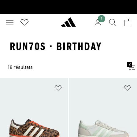
1
RUN70S · BIRTHDAY
2
18 résultats
Ajouter à la Liste de produits favor
Aj