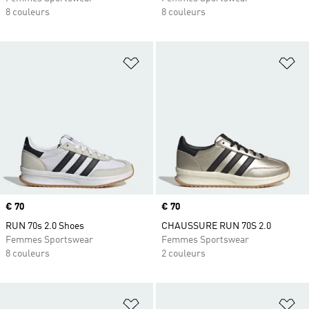
8 couleurs
8 couleurs
Ajouter à la Liste de produits favor
Aj
Prix
€ 70
Prix
€ 70
RUN 70s 2.0 Shoes
CHAUSSURE RUN 70S 2.0
Femmes Sportswear
Femmes Sportswear
8 couleurs
2 couleurs
Ajouter à la Liste de produits favor
Aj