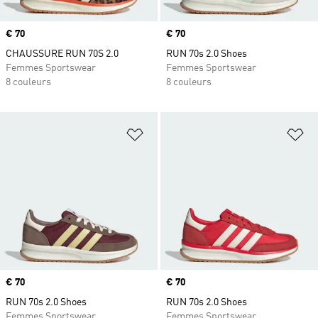
Prix
€ 70
Prix
€ 70
CHAUSSURE RUN 70S 2.0
RUN 70s 2.0 Shoes
Femmes Sportswear
Femmes Sportswear
8 couleurs
8 couleurs
Ajouter à la Liste de produits favor
Aj
Prix
€ 70
Prix
€ 70
RUN 70s 2.0 Shoes
RUN 70s 2.0 Shoes
Femmes Sportswear
Femmes Sportswear