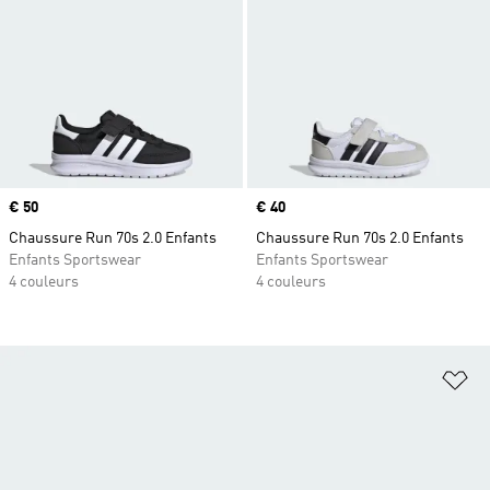
Prix
€ 50
Prix
€ 40
Chaussure Run 70s 2.0 Enfants
Chaussure Run 70s 2.0 Enfants
Enfants Sportswear
Enfants Sportswear
4 couleurs
4 couleurs
Aj