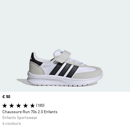
Prix
€ 50
(180)
Chaussure Run 70s 2.0 Enfants
Enfants Sportswear
4 couleurs