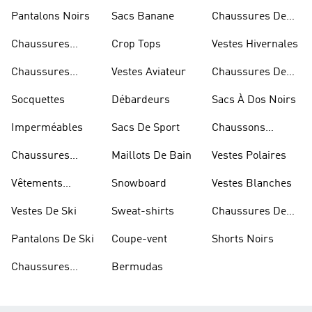
Rugby
Pantalons Noirs
Sacs Banane
Chaussures De
Skateur
Chaussures
Crop Tops
Vestes Hivernales
Bleues
Chaussures
Vestes Aviateur
Chaussures De
Dorées
Marche
Socquettes
Débardeurs
Sacs À Dos Noirs
Imperméables
Sacs De Sport
Chaussons
D'escalade
Chaussures
Maillots De Bain
Vestes Polaires
Blanches
Vêtements
Snowboard
Vestes Blanches
Sportifs
Vestes De Ski
Sweat-shirts
Chaussures De
Basketball
Pantalons De Ski
Coupe-vent
Shorts Noirs
Chaussures
Bermudas