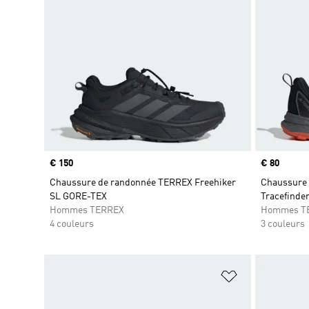
Prix
€ 150
Prix
€ 80
Chaussure de randonnée TERREX Freehiker
Chaussure d
SL GORE-TEX
Tracefinde
Hommes TERREX
Hommes T
4 couleurs
3 couleurs
Ajouter à la Li