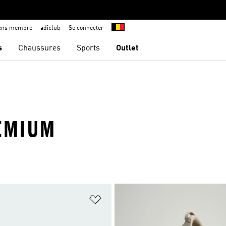
iens membre
adiclub
Se connecter
s
Chaussures
Sports
Outlet
REMIUM
ste de produits favoris
Ajouter à la Liste de produits favor