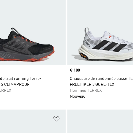
Prix
€ 180
e trail running Terrex
Chaussure de randonnée basse T
r 2 CLIMAPROOF
FREEHIKER 3 GORE-TEX
ERREX
Hommes TERREX
Nouveau
ste de produits favoris
Ajouter à la Liste de produits favor