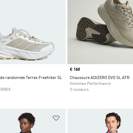
Prix
€ 160
de randonnée Terrex Freehiker SL
Chaussure ADIZERO EVO SL ATR
Hommes Performance
ERREX
5 couleurs
ste de produits favoris
Ajouter à la Liste de produits favor