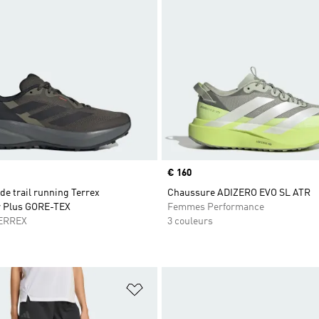
Prix
€ 160
e trail running Terrex
Chaussure ADIZERO EVO SL ATR
r Plus GORE-TEX
Femmes Performance
ERREX
3 couleurs
ste de produits favoris
Ajouter à la Liste de produits favor