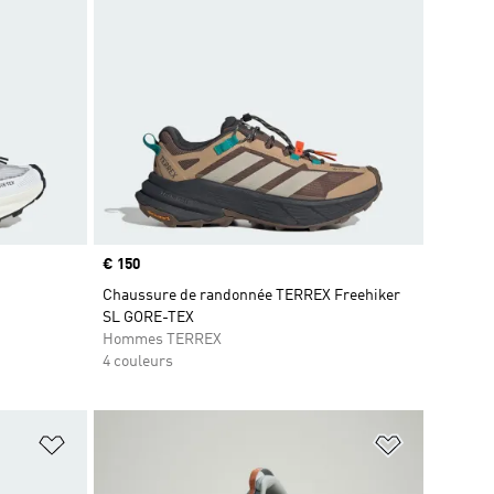
Prix
€ 150
Chaussure de randonnée TERREX Freehiker
SL GORE-TEX
Hommes TERREX
4 couleurs
is
Ajouter à la Liste de produits favoris
Ajouter à la