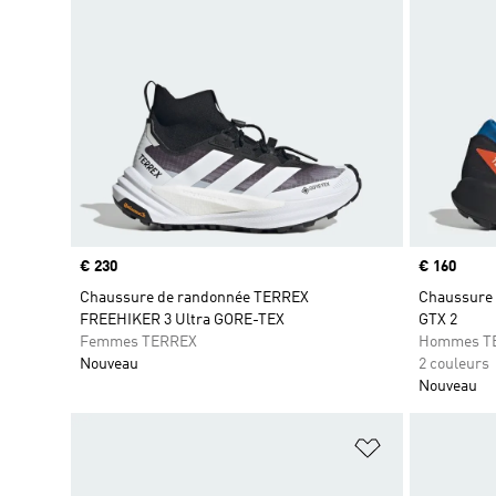
Prix
€ 230
Prix
€ 160
Chaussure de randonnée TERREX
Chaussure d
FREEHIKER 3 Ultra GORE-TEX
GTX 2
Femmes TERREX
Hommes T
Nouveau
2 couleurs
Nouveau
Ajouter à la Li