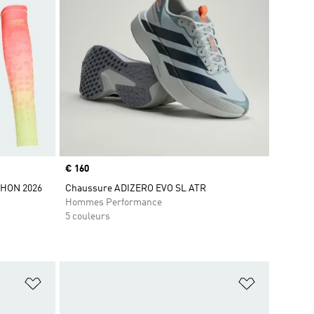
Prix
€ 160
HON 2026
Chaussure ADIZERO EVO SL ATR
Hommes Performance
5 couleurs
is
Ajouter à la Liste de produits favoris
Ajouter à la