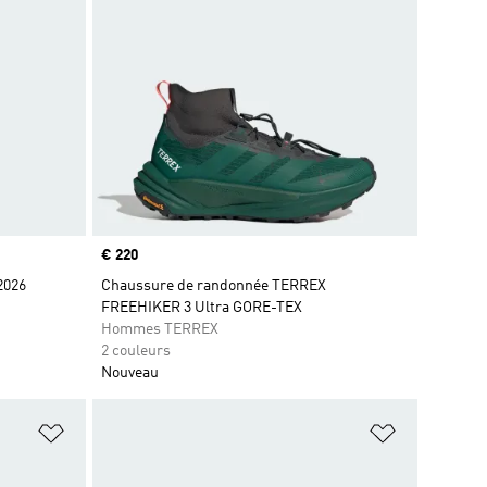
Prix
€ 220
2026
Chaussure de randonnée TERREX
FREEHIKER 3 Ultra GORE-TEX
Hommes TERREX
2 couleurs
Nouveau
is
Ajouter à la Liste de produits favoris
Ajouter à la