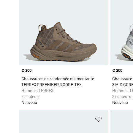
Prix
€ 200
Prix
€ 200
Chaussures de randonnée mi-montante
Chaussure
TERREX FREEHIKER 3 GORE-TEX
3 MID GOR
Hommes TERREX
Hommes T
3 couleurs
3 couleurs
Nouveau
Nouveau
Ajouter à la Li