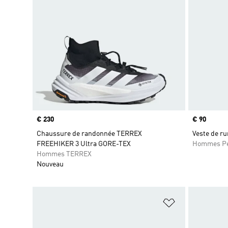
Prix
€ 230
Prix
€ 90
Chaussure de randonnée TERREX
Veste de ru
FREEHIKER 3 Ultra GORE-TEX
Hommes Pe
Hommes TERREX
Nouveau
Ajouter à la Li