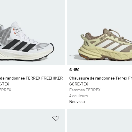
Prix
€ 150
 de randonnée TERREX FREEHIKER
Chaussure de randonnée Terrex Fr
E-TEX
GORE-TEX
ERREX
Femmes TERREX
4 couleurs
Nouveau
ste de produits favoris
Ajouter à la Liste de produits favor