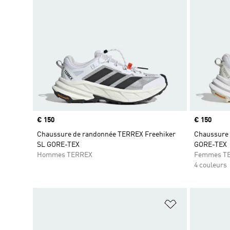
Prix
€ 150
Prix
€ 150
Chaussure de randonnée TERREX Freehiker
Chaussure 
SL GORE-TEX
GORE-TEX
Hommes TERREX
Femmes T
4 couleurs
Ajouter à la Li