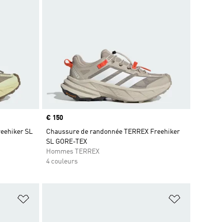
Prix
€ 150
eehiker SL
Chaussure de randonnée TERREX Freehiker
SL GORE-TEX
Hommes TERREX
4 couleurs
is
Ajouter à la Liste de produits favoris
Ajouter à la