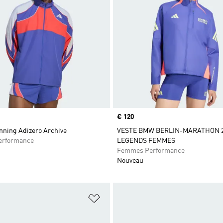
Prix
€ 120
nning Adizero Archive
VESTE BMW BERLIN-MARATHON 
rformance
LEGENDS FEMMES
Femmes Performance
Nouveau
ste de produits favoris
Ajouter à la Liste de produits favor