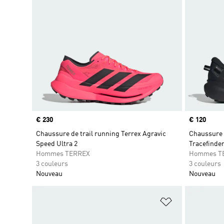
Prix
€ 230
Prix
€ 120
Chaussure de trail running Terrex Agravic
Chaussure d
Speed Ultra 2
Tracefinde
Hommes TERREX
Hommes T
3 couleurs
3 couleurs
Nouveau
Nouveau
Ajouter à la Li