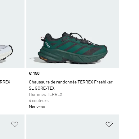
Prix
€ 150
ERREX
Chaussure de randonnée TERREX Freehiker
SL GORE-TEX
Hommes TERREX
4 couleurs
Nouveau
is
Ajouter à la Liste de produits favoris
Ajouter à la