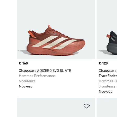
Prix
€ 160
Prix
€ 120
Chaussure ADIZERO EVO SL ATR
Chaussure d
Hommes Performance
Tracefinde
5 couleurs
Hommes T
Nouveau
3 couleurs
Nouveau
Ajouter à la Li