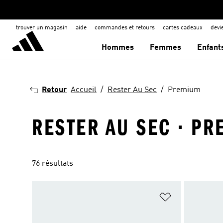
trouver un magasin
aide
commandes et retours
cartes cadeaux
dev
Hommes
Femmes
Enfant
Retour
Accueil
Rester Au Sec
Premium
RESTER AU SEC · P
76 résultats
Ajouter à la Li