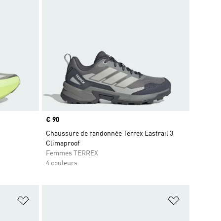
Prix
€ 90
Chaussure de randonnée Terrex Eastrail 3
Climaproof
Femmes TERREX
4 couleurs
is
Ajouter à la Liste de produits favoris
Ajouter à la