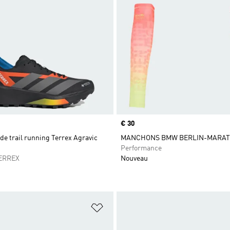
Prix
€ 30
e trail running Terrex Agravic
MANCHONS BMW BERLIN-MARAT
Performance
ERREX
Nouveau
ste de produits favoris
Ajouter à la Liste de produits favor