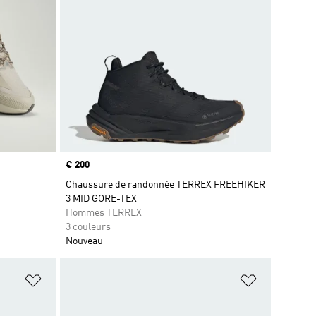
Prix
€ 200
Chaussure de randonnée TERREX FREEHIKER
3 MID GORE-TEX
Hommes TERREX
3 couleurs
Nouveau
is
Ajouter à la Liste de produits favoris
Ajouter à la