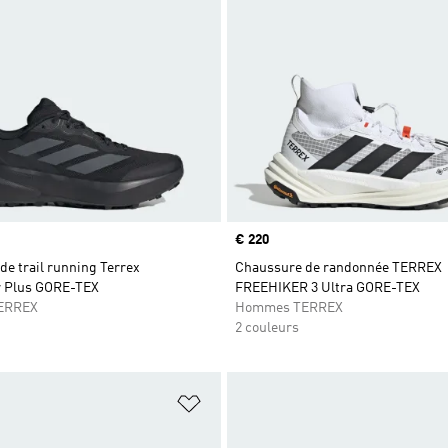
Prix
€ 220
e trail running Terrex
Chaussure de randonnée TERREX
r Plus GORE-TEX
FREEHIKER 3 Ultra GORE-TEX
ERREX
Hommes TERREX
2 couleurs
ste de produits favoris
Ajouter à la Liste de produits favor