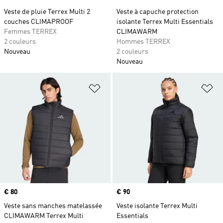
Veste de pluie Terrex Multi 2
Veste à capuche protection
couches CLIMAPROOF
isolante Terrex Multi Essentials
Femmes TERREX
CLIMAWARM
2 couleurs
Hommes TERREX
Nouveau
2 couleurs
Nouveau
Ajouter à la Liste de produits favor
Aj
Prix
€ 80
Prix
€ 90
Veste sans manches matelassée
Veste isolante Terrex Multi
CLIMAWARM Terrex Multi
Essentials