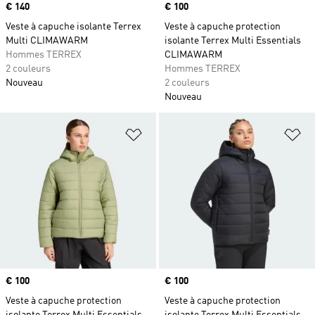
Prix
€ 140
Prix
€ 100
Veste à capuche isolante Terrex
Veste à capuche protection
Multi CLIMAWARM
isolante Terrex Multi Essentials
Hommes TERREX
CLIMAWARM
2 couleurs
Hommes TERREX
Nouveau
2 couleurs
Nouveau
Ajouter à la Liste de produits favor
Aj
Prix
€ 100
Prix
€ 100
Veste à capuche protection
Veste à capuche protection