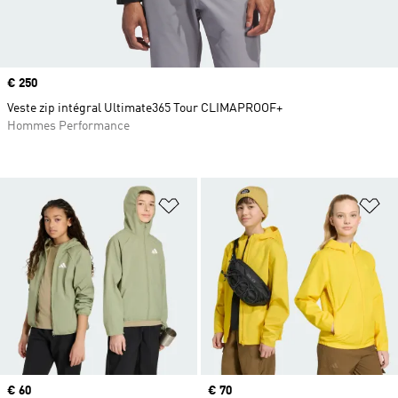
Prix
€ 250
Veste zip intégral Ultimate365 Tour CLIMAPROOF+
Hommes Performance
Ajouter à la Liste de produits favor
Aj
Prix
€ 60
Prix
€ 70