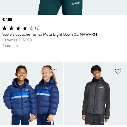
Prix
€ 150
(2)
Veste à capuche Terrex Multi Light Down CLIMAWARM
Femmes TERREX
2 couleurs
Ajouter à la Liste de produits favor
Aj