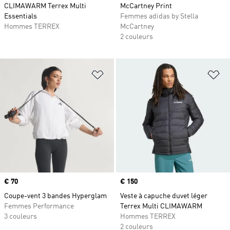
CLIMAWARM Terrex Multi
McCartney Print
Essentials
Femmes adidas by Stella
Hommes TERREX
McCartney
2 couleurs
Ajouter à la Liste de produits favor
Aj
Prix
€ 70
Prix
€ 150
Coupe-vent 3 bandes Hyperglam
Veste à capuche duvet léger
Femmes Performance
Terrex Multi CLIMAWARM
3 couleurs
Hommes TERREX
2 couleurs