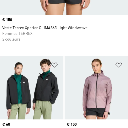
Prix
€ 150
Veste Terrex Xperior CLIMA365 Light Windweave
Femmes TERREX
2 couleurs
Ajouter à la Liste de produits favor
Aj
Prix
€ 60
Prix
€ 150