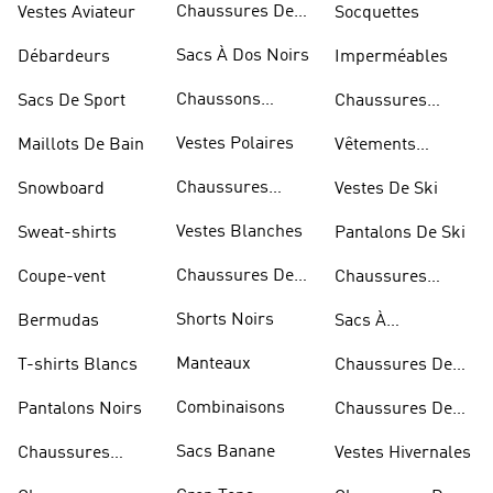
Chaussures De
Vestes Aviateur
Socquettes
Marche
Sacs À Dos Noirs
Débardeurs
Imperméables
Chaussons
Sacs De Sport
Chaussures
D'escalade
Blanches
Vestes Polaires
Maillots De Bain
Vêtements
Sportifs
Chaussures
Snowboard
Vestes De Ski
D'haltérophilie
Vestes Blanches
Sweat-shirts
Pantalons De Ski
Chaussures De
Coupe-vent
Chaussures
Basketball
Rouges
Shorts Noirs
Bermudas
Sacs À
Bandoulière
Manteaux
T-shirts Blancs
Chaussures De
Rugby
Combinaisons
Pantalons Noirs
Chaussures De
Skateur
Sacs Banane
Chaussures
Vestes Hivernales
Bleues