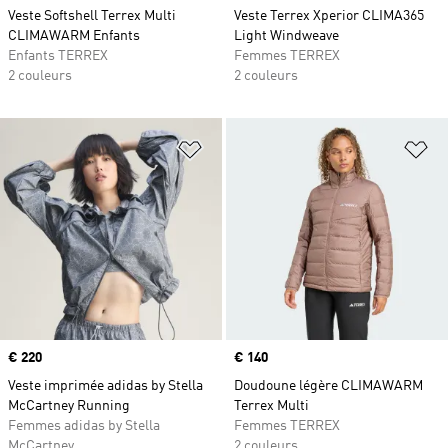
Veste Softshell Terrex Multi
Veste Terrex Xperior CLIMA365
CLIMAWARM Enfants
Light Windweave
Enfants TERREX
Femmes TERREX
2 couleurs
2 couleurs
Ajouter à la Liste de produits favor
Aj
Prix
€ 220
Prix
€ 140
Veste imprimée adidas by Stella
Doudoune légère CLIMAWARM
McCartney Running
Terrex Multi
Femmes adidas by Stella
Femmes TERREX
McCartney
2 couleurs