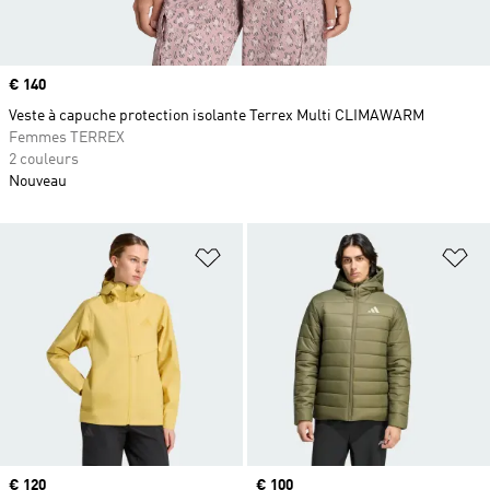
Prix
€ 140
Veste à capuche protection isolante Terrex Multi CLIMAWARM
Femmes TERREX
2 couleurs
Nouveau
Ajouter à la Liste de produits favor
Aj
Prix
€ 120
Prix
€ 100