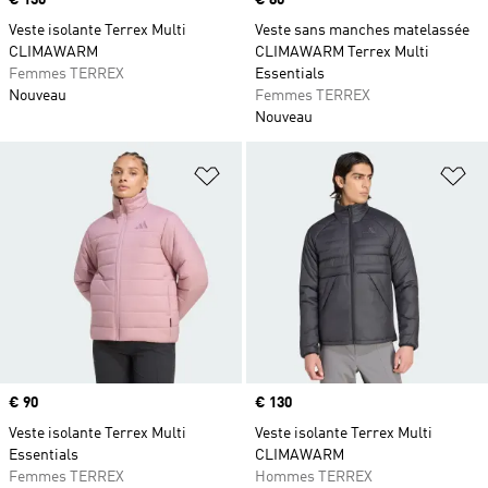
Prix
€ 130
Prix
€ 80
Veste isolante Terrex Multi
Veste sans manches matelassée
CLIMAWARM
CLIMAWARM Terrex Multi
Femmes TERREX
Essentials
Nouveau
Femmes TERREX
Nouveau
Ajouter à la Liste de produits favor
Aj
Prix
€ 90
Prix
€ 130
Veste isolante Terrex Multi
Veste isolante Terrex Multi
Essentials
CLIMAWARM
Femmes TERREX
Hommes TERREX