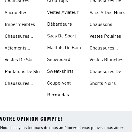
Crop Tops
Chaussures
Chaussures De
Dorées
Marche
Vestes Aviateur
Socquettes
Sacs À Dos Noirs
Débardeurs
Imperméables
Chaussons
D'escalade
Sacs De Sport
Chaussures
Vestes Polaires
Blanches
Maillots De Bain
Vêtements
Chaussures
Sportifs
D'haltérophilie
Snowboard
Vestes De Ski
Vestes Blanches
Sweat-shirts
Pantalons De Ski
Chaussures De
Basketball
Coupe-vent
Chaussures
Shorts Noirs
Rouges
Bermudas
VOTRE OPINION COMPTE!
Nous essayons toujours de nous améliorer et vous pouvez nous aider