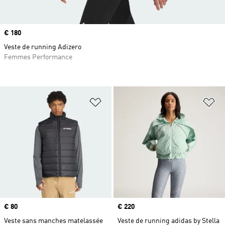
Prix
€ 180
Veste de running Adizero
Femmes Performance
Ajouter à la Liste de produits favor
Aj
Prix
€ 80
Prix
€ 220
Veste sans manches matelassée
Veste de running adidas by Stella