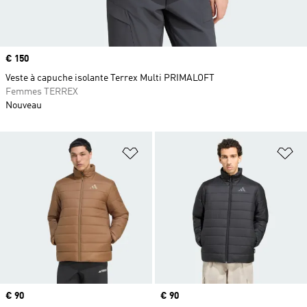
Prix
€ 150
Veste à capuche isolante Terrex Multi PRIMALOFT
Femmes TERREX
Nouveau
Ajouter à la Liste de produits favor
Aj
Prix
€ 90
Prix
€ 90