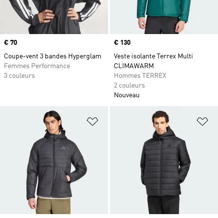
Prix
€ 70
Prix
€ 130
Coupe-vent 3 bandes Hyperglam
Veste isolante Terrex Multi
Femmes Performance
CLIMAWARM
3 couleurs
Hommes TERREX
2 couleurs
Nouveau
Ajouter à la Liste de produits favor
Aj