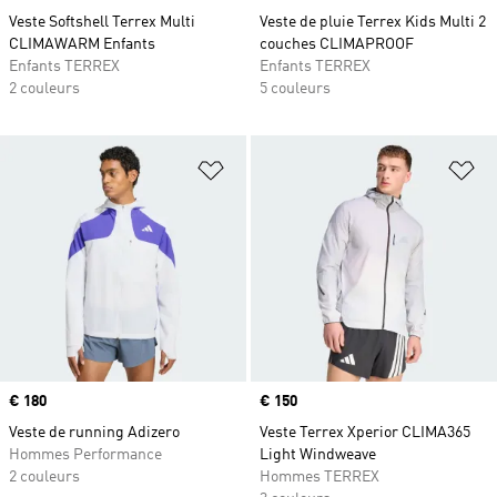
Veste Softshell Terrex Multi
Veste de pluie Terrex Kids Multi 2
CLIMAWARM Enfants
couches CLIMAPROOF
Enfants TERREX
Enfants TERREX
2 couleurs
5 couleurs
Ajouter à la Liste de produits favor
Aj
Prix
€ 180
Prix
€ 150
Veste de running Adizero
Veste Terrex Xperior CLIMA365
Hommes Performance
Light Windweave
2 couleurs
Hommes TERREX