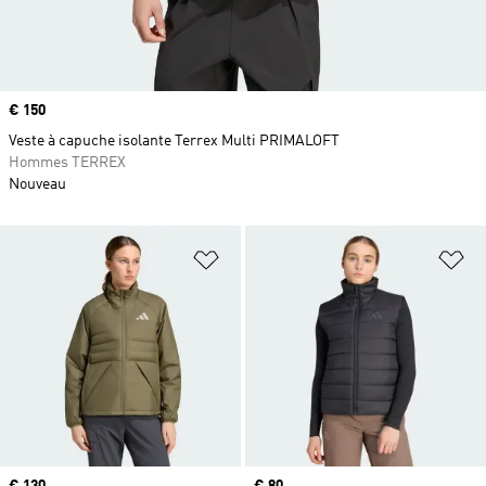
Prix
€ 150
Veste à capuche isolante Terrex Multi PRIMALOFT
Hommes TERREX
Nouveau
Ajouter à la Liste de produits favor
Aj