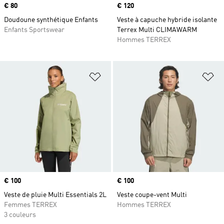
Prix
€ 80
Prix
€ 120
Doudoune synthétique Enfants
Veste à capuche hybride isolante
Enfants Sportswear
Terrex Multi CLIMAWARM
Hommes TERREX
Ajouter à la Liste de produits favor
Aj
Prix
€ 100
Prix
€ 100
Veste de pluie Multi Essentials 2L
Veste coupe-vent Multi
Femmes TERREX
Hommes TERREX
3 couleurs