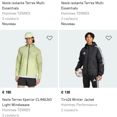
Veste isolante Terrex Multi
Veste isolante Terrex Multi
Essentials
Essentials
Hommes TERREX
Hommes TERREX
2 couleurs
2 couleurs
Nouveau
Nouveau
Ajouter à la Liste de produits favor
Aj
Prix
€ 150
Prix
€ 130
Veste Terrex Xperior CLIMA365
Tiro26 Winter Jacket
Light Windweave
Hommes Performance
Hommes TERREX
2 couleurs
3 couleurs