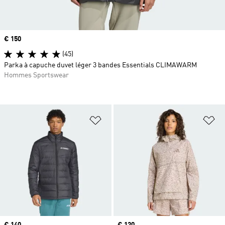
Prix
€ 150
(45)
Parka à capuche duvet léger 3 bandes Essentials CLIMAWARM
Hommes Sportswear
Ajouter à la Liste de produits favor
Aj