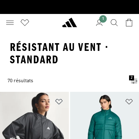
1
RÉSISTANT AU VENT ·
STANDARD
2
70 résultats
Ajouter à la Liste de produits favor
Aj