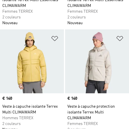
isolante Terrex Multi Essentials
isolante Terrex Multi Essentials
CLIMAWARM
CLIMAWARM
Femmes TERREX
Femmes TERREX
2 couleurs
2 couleurs
Nouveau
Nouveau
Ajouter à la Liste de produits favor
Aj
Prix
€ 140
Prix
€ 140
Veste à capuche isolante Terrex
Veste à capuche protection
Multi CLIMAWARM
isolante Terrex Multi
Hommes TERREX
CLIMAWARM
2 couleurs
Femmes TERREX