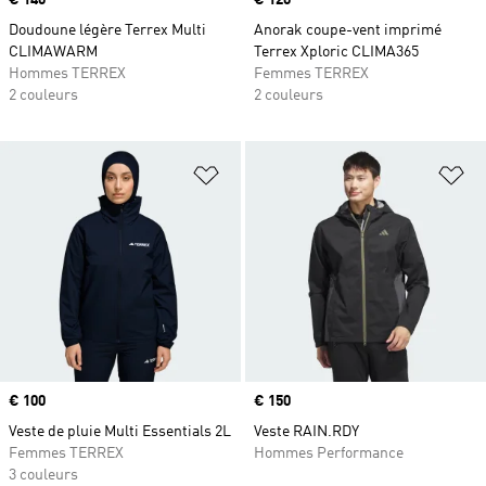
Prix
€ 140
Prix
€ 120
Doudoune légère Terrex Multi
Anorak coupe-vent imprimé
CLIMAWARM
Terrex Xploric CLIMA365
Hommes TERREX
Femmes TERREX
2 couleurs
2 couleurs
Ajouter à la Liste de produits favor
Aj
Prix
€ 100
Prix
€ 150
Veste de pluie Multi Essentials 2L
Veste RAIN.RDY
Femmes TERREX
Hommes Performance
3 couleurs