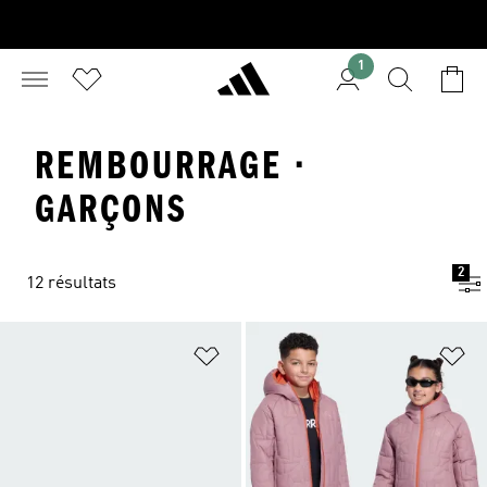
1
REMBOURRAGE ·
GARÇONS
2
12 résultats
Ajouter à la Liste de produits favor
Aj