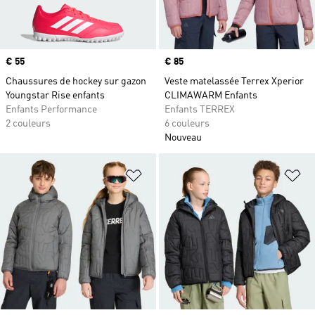
Prix
€ 55
Prix
€ 85
Chaussures de hockey sur gazon
Veste matelassée Terrex Xperior
Youngstar Rise enfants
CLIMAWARM Enfants
Enfants Performance
Enfants TERREX
2 couleurs
6 couleurs
Nouveau
Ajouter à la Liste de produits favor
Aj