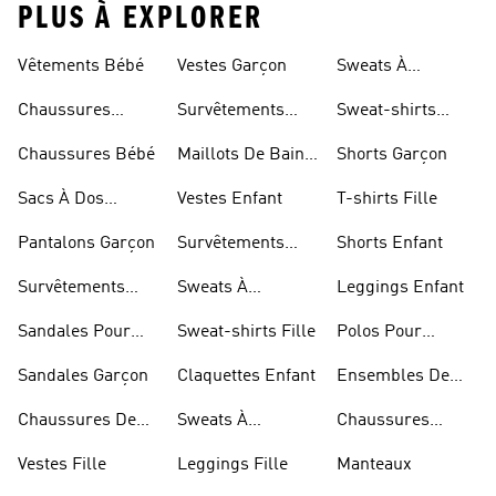
PLUS À EXPLORER
Vêtements Bébé
Vestes Garçon
Sweats À
Capuche Enfant
Chaussures
Survêtements
Sweat-shirts
Enfant
Garçon
Enfant
Chaussures Bébé
Maillots De Bain
Shorts Garçon
Fille
Sacs À Dos
Vestes Enfant
T-shirts Fille
Modèle Enfant
Pantalons Garçon
Survêtements
Shorts Enfant
Fille
Survêtements
Sweats À
Leggings Enfant
Enfant
Capuche Fille
Sandales Pour
Sweat-shirts Fille
Polos Pour
Fille
Garçon
Sandales Garçon
Claquettes Enfant
Ensembles De
Foot Enfant
Chaussures De
Sweats À
Chaussures
Foot Enfant
Capuche Garçon
Blanches Fille
Vestes Fille
Leggings Fille
Manteaux