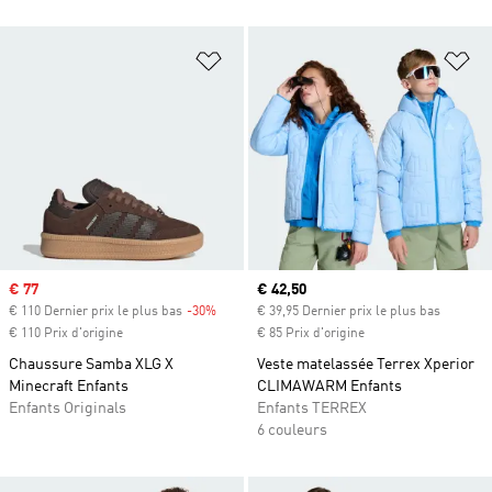
Ajouter à la Liste de produits favor
Aj
Prix soldé
€ 77
Prix actuel
€ 42,50
€ 110 Dernier prix le plus bas
-30%
Rabais
€ 39,95 Dernier prix le plus bas
€ 110 Prix d'origine
€ 85 Prix d'origine
Chaussure Samba XLG X
Veste matelassée Terrex Xperior
Minecraft Enfants
CLIMAWARM Enfants
Enfants Originals
Enfants TERREX
6 couleurs