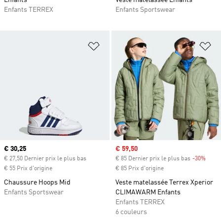
Enfants
Veste matelassée Enfants
Enfants TERREX
Enfants Sportswear
Ajouter à la Liste de produits favor
Aj
Prix actuel
€ 30,25
Prix soldé
€ 59,50
€ 27,50 Dernier prix le plus bas
€ 85 Dernier prix le plus bas
-30%
Rabai
€ 55 Prix d'origine
€ 85 Prix d'origine
Chaussure Hoops Mid
Veste matelassée Terrex Xperior
Enfants Sportswear
CLIMAWARM Enfants
Enfants TERREX
6 couleurs