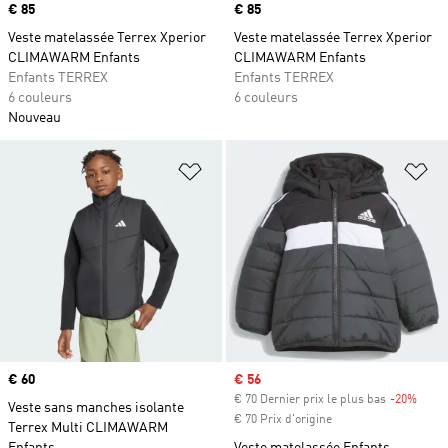
Prix
€ 85
Prix
€ 85
Veste matelassée Terrex Xperior
Veste matelassée Terrex Xperior
CLIMAWARM Enfants
CLIMAWARM Enfants
Enfants TERREX
Enfants TERREX
6 couleurs
6 couleurs
Nouveau
Ajouter à la Liste de produits favor
Aj
Prix
€ 60
Prix soldé
€ 56
€ 70 Dernier prix le plus bas
-20%
Rabai
Veste sans manches isolante
€ 70 Prix d'origine
Terrex Multi CLIMAWARM