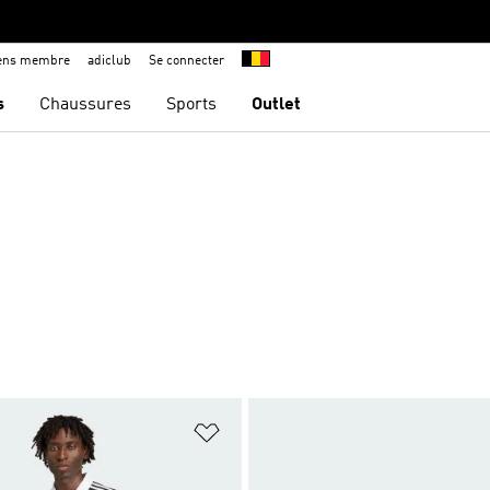
iens membre
adiclub
Se connecter
s
Chaussures
Sports
Outlet
ste de produits favoris
Ajouter à la Liste de produits favor