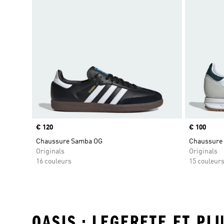
Prix
€ 120
Prix
€ 100
Chaussure Samba OG
Chaussure 
Originals
Originals
16 couleurs
15 couleur
OASIS • LEGERETE ET PL