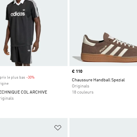
Prix
€ 110
prix le plus bas
-30%
Rabais
Chaussure Handball Spezial
rigine
Originals
ECHNIQUE COL ARCHIVE
18 couleurs
iginals
ste de produits favoris
Ajouter à la Liste de produits favor