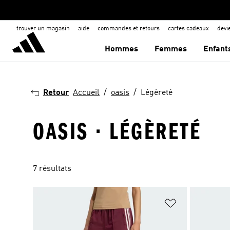
trouver un magasin
aide
commandes et retours
cartes cadeaux
dev
Hommes
Femmes
Enfant
Retour
Accueil
oasis
Légèreté
OASIS · LÉGÈRETÉ
7 résultats
Ajouter à la Li