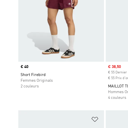
Prix
€ 40
Prix soldé
€ 38,50
€ 55 Dernier 
Short Firebird
€ 55 Prix d'o
Femmes Originals
2 couleurs
MAILLOT T
Hommes Or
4 couleurs
Ajouter à la Li