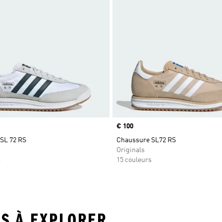
Prix
€ 100
SL 72 RS
Chaussure SL72 RS
Originals
s
15 couleurs
US À EXPLORER