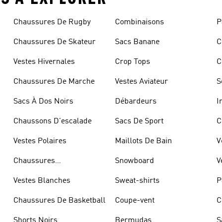
Chaussures De Rugby
Combinaisons
P
Chaussures De Skateur
Sacs Banane
C
Vestes Hivernales
Crop Tops
C
Chaussures De Marche
Vestes Aviateur
S
Sacs À Dos Noirs
Débardeurs
I
Chaussons D'escalade
Sacs De Sport
C
Vestes Polaires
Maillots De Bain
V
Chaussures
Snowboard
V
D'haltérophilie
Vestes Blanches
Sweat-shirts
P
Chaussures De Basketball
Coupe-vent
C
Shorts Noirs
Bermudas
S