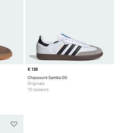
Prix
€ 120
Chaussure Samba OG
Originals
15 couleurs
is
Ajouter à la Liste de produits favoris