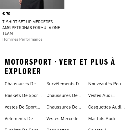
Prix
€ 70
T-SHIRT SET UP MERCEDES -
AMG PETRONAS FORMULA ONE
TEAM
Hommes Performance
MOTORSPORT • VERT ET PLUS À
EXPLORER
Chaussures De
Survêtements De
Nouveautés Pour
Automobile
Mercedes-amg
Sport Automobile
Sport Automobile
Les Sports
Petronas f1 Team
Baskets De Sport
Chaussures De
Vestes Audi
Pour Enfant
Automobiles
Automobile
Sport Automobile
Revolut f1 Team
Vestes De Sport
Chaussures De
Casquettes Audi
Pour Homme
Automobile
Sport Automobile
Revolut f1 Team
Vêtements De
Vestes Mercedes-
Maillots Audi
adidas Supernova
Sport Automobile
amg Petronas f1
Revolut f1 Team