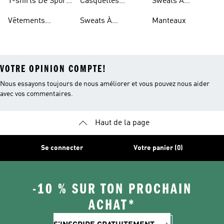
T-shirts De Sport
Casquettes
Sweats À
Team
Automobile
Mercedes-amg
Capuche Audi
Vêtements
Sweats À
Manteaux
Petronas f1 Team
Revolut f1 Team
D’équipe De Sport
Capuche
VOTRE OPINION COMPTE!
Nous essayons toujours de nous améliorer et vous pouvez nous aider
avec vos commentaires.
Haut de la page
Se connecter
Votre panier (0)
-10 % SUR TON PROCHAIN
ACHAT*