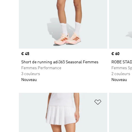
Prix
€ 45
Prix
€ 60
Short de running adi365 Seasonal Femmes
ROBE STA
Femmes Performance
Femmes Sp
3 couleurs
2 couleurs
Nouveau
Nouveau
Ajouter à la Li