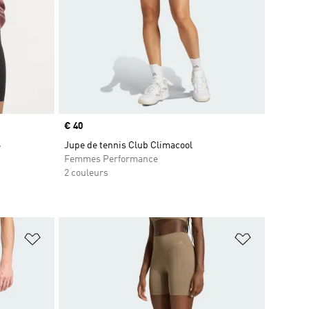
Prix
€ 40
S
Jupe de tennis Club Climacool
Femmes Performance
2 couleurs
is
Ajouter à la Liste de produits favoris
Ajouter à la