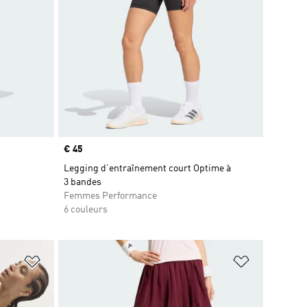
Prix
€ 45
Legging d’entraînement court Optime à
3 bandes
Femmes Performance
6 couleurs
is
Ajouter à la Liste de produits favoris
Ajouter à la