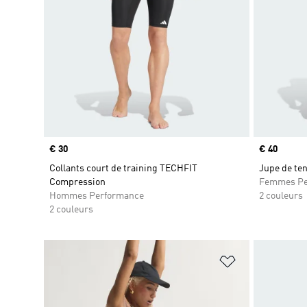
Prix
€ 30
Prix
€ 40
Collants court de training TECHFIT
Jupe de te
Compression
Femmes Pe
Hommes Performance
2 couleurs
2 couleurs
Ajouter à la Li