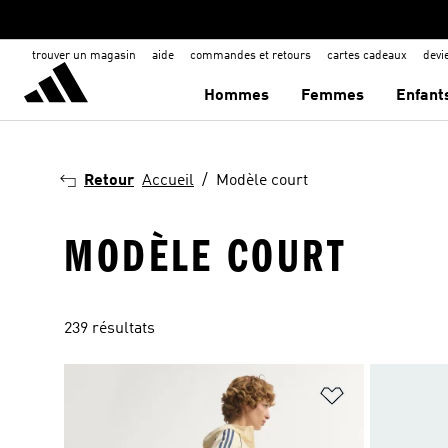
trouver un magasin
aide
commandes et retours
cartes cadeaux
dev
Hommes
Femmes
Enfant
Retour
Accueil
Modèle court
MODÈLE COURT
239 résultats
Ajouter à la Li