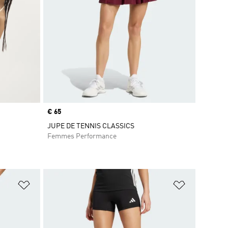
Prix
€ 65
JUPE DE TENNIS CLASSICS
Femmes Performance
is
Ajouter à la Liste de produits favoris
Ajouter à la