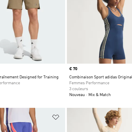
Prix
€ 70
raînement Designed for Training
Combinaison Sport adidas Origina
rformance
Femmes Performance
3 couleurs
Nouveau
Mix & Match
ste de produits favoris
Ajouter à la Liste de produits favor