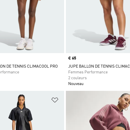
Prix
€ 65
ON DE TENNIS CLIMACOOL PRO
JUPE BALLON DE TENNIS CLIMA
rformance
Femmes Performance
2 couleurs
Nouveau
ste de produits favoris
Ajouter à la Liste de produits favor