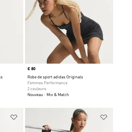
Prix
€ 80
ls
Robe de sport adidas Originals
Femmes Performance
2 couleurs
Nouveau
Mix & Match
is
Ajouter à la Liste de produits favoris
Ajouter à la