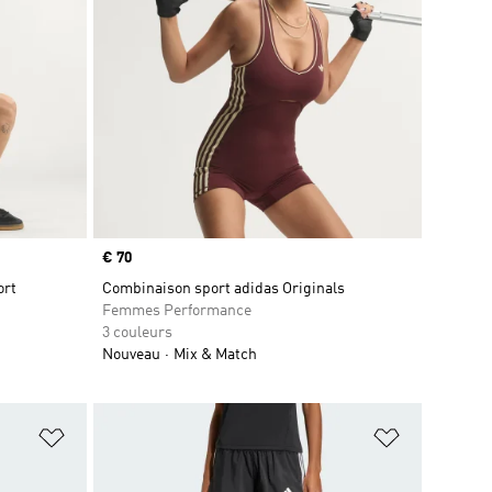
Prix
€ 70
ort
Combinaison sport adidas Originals
Femmes Performance
3 couleurs
Nouveau
Mix & Match
is
Ajouter à la Liste de produits favoris
Ajouter à la