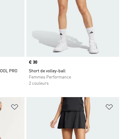
Prix
€ 30
COOL PRO
Short de volley-ball
Femmes Performance
2 couleurs
is
Ajouter à la Liste de produits favoris
Ajouter à la