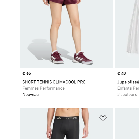
Prix
€ 65
Prix
€ 40
SHORT TENNIS CLIMACOOL PRO
Jupe plissé
Femmes Performance
Enfants Pe
Nouveau
3 couleurs
Ajouter à la Li