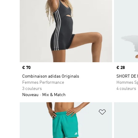
Prix
€ 70
Prix
€ 28
Combinaison adidas Originals
SHORT DE 
Femmes Performance
Hommes Sp
3 couleurs
4 couleurs
Nouveau
Mix & Match
Ajouter à la Li