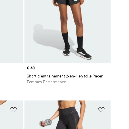
Prix
€ 40
Short d’entraînement 2-en-1 en toile Pacer
Femmes Performance
is
Ajouter à la Liste de produits favoris
Ajouter à la