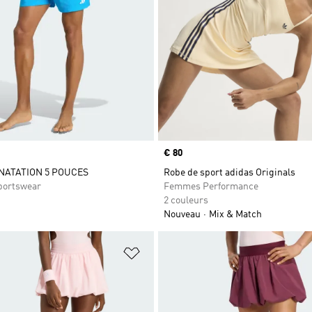
Prix
€ 80
NATATION 5 POUCES
Robe de sport adidas Originals
ortswear
Femmes Performance
2 couleurs
Nouveau
Mix & Match
ste de produits favoris
Ajouter à la Liste de produits favor