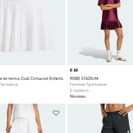
Prix
€ 60
e de tennis Club Climacool Enfants
ROBE STADIUM
rformance
Femmes Sportswear
2 couleurs
Nouveau
ste de produits favoris
Ajouter à la Liste de produits favor