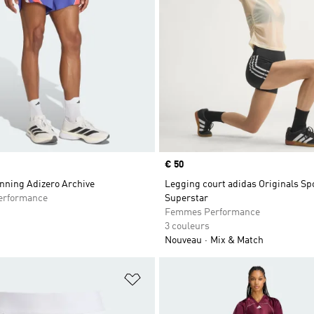
Prix
€ 50
nning Adizero Archive
Legging court adidas Originals Sp
rformance
Superstar
Femmes Performance
3 couleurs
Nouveau
Mix & Match
ste de produits favoris
Ajouter à la Liste de produits favor