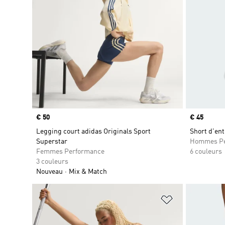
Prix
€ 50
Prix
€ 45
Legging court adidas Originals Sport
Short d'ent
Superstar
Hommes Pe
Femmes Performance
6 couleurs
3 couleurs
Nouveau
Mix & Match
Ajouter à la Li