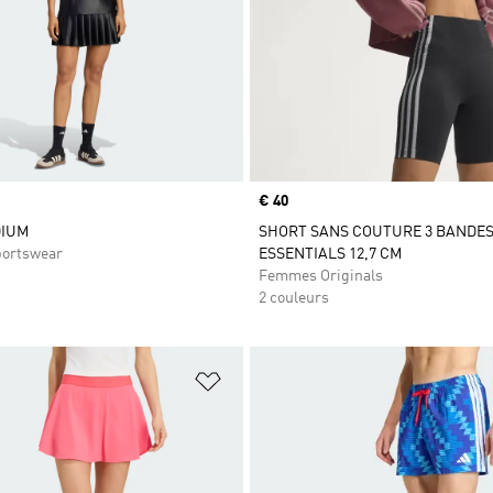
Prix
€ 40
DIUM
SHORT SANS COUTURE 3 BANDE
ortswear
ESSENTIALS 12,7 CM
Femmes Originals
2 couleurs
ste de produits favoris
Ajouter à la Liste de produits favor