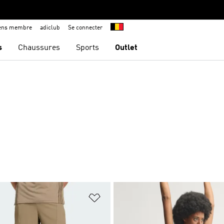
iens membre
adiclub
Se connecter
s
Chaussures
Sports
Outlet
ste de produits favoris
Ajouter à la Liste de produits favor