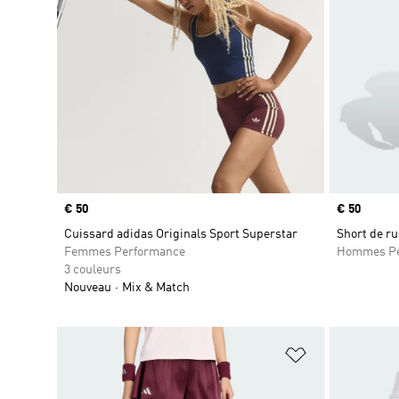
Prix
€ 50
Prix
€ 50
Cuissard adidas Originals Sport Superstar
Short de ru
Femmes Performance
Hommes Pe
3 couleurs
Nouveau
Mix & Match
Ajouter à la Li