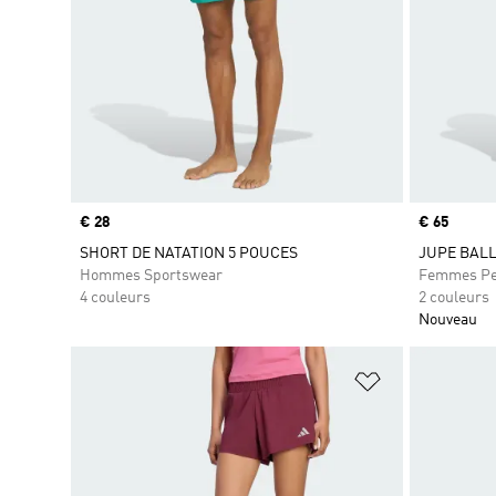
Prix
€ 28
Prix
€ 65
SHORT DE NATATION 5 POUCES
JUPE BALL
Hommes Sportswear
Femmes Pe
4 couleurs
2 couleurs
Nouveau
Ajouter à la Li