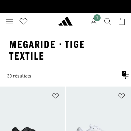
1
MEGARIDE · TIGE
TEXTILE
2
30 résultats
Ajouter à la Liste de produits favor
Aj