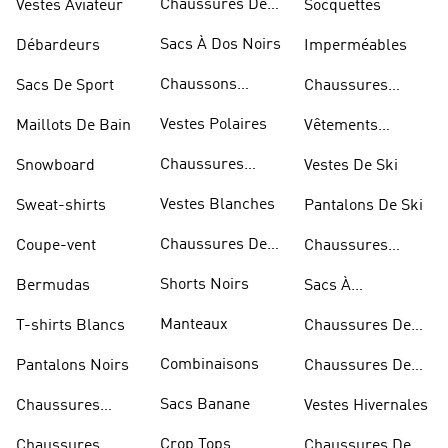
Chaussures De
Vestes Aviateur
Socquettes
Marche
Sacs À Dos Noirs
Débardeurs
Imperméables
Chaussons
Sacs De Sport
Chaussures
D'escalade
Blanches
Vestes Polaires
Maillots De Bain
Vêtements
Sportifs
Chaussures
Snowboard
Vestes De Ski
D'haltérophilie
Vestes Blanches
Sweat-shirts
Pantalons De Ski
Chaussures De
Coupe-vent
Chaussures
Basketball
Rouges
Shorts Noirs
Bermudas
Sacs À
Bandoulière
Manteaux
T-shirts Blancs
Chaussures De
Rugby
Combinaisons
Pantalons Noirs
Chaussures De
Skateur
Sacs Banane
Chaussures
Vestes Hivernales
Bleues
Crop Tops
Chaussures
Chaussures De