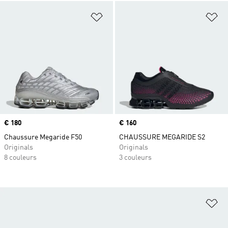
Ajouter à la Liste de produits favor
Aj
Prix
€ 180
Prix
€ 160
Chaussure Megaride F50
CHAUSSURE MEGARIDE S2
Originals
Originals
8 couleurs
3 couleurs
Aj