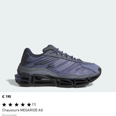
Prix
€ 190
(1)
Chaussure MEGARIDE AG
Originals