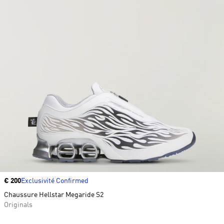
Prix
€ 200
Exclusivité Confirmed
Chaussure Hellstar Megaride S2
Originals