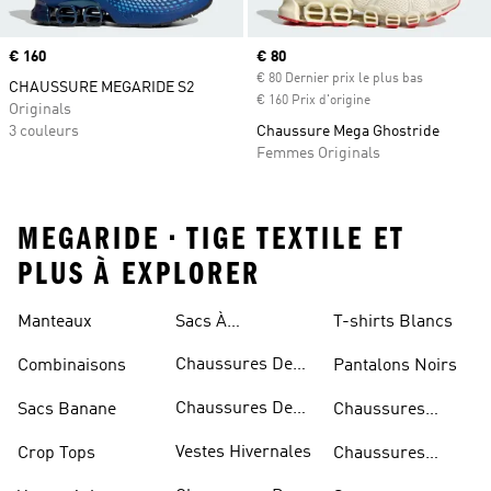
Prix
€ 160
Prix actuel
€ 80
€ 80 Dernier prix le plus bas
CHAUSSURE MEGARIDE S2
€ 160 Prix d'origine
Originals
3 couleurs
Chaussure Mega Ghostride
Femmes Originals
MEGARIDE • TIGE TEXTILE ET
PLUS À EXPLORER
Manteaux
Sacs À
T-shirts Blancs
Bandoulière
Chaussures De
Combinaisons
Pantalons Noirs
Rugby
Chaussures De
Sacs Banane
Chaussures
Skateur
Bleues
Vestes Hivernales
Crop Tops
Chaussures
Dorées