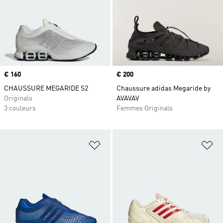
Prix
€ 160
Prix
€ 200
CHAUSSURE MEGARIDE S2
Chaussure adidas Megaride by
Originals
AVAVAV
3 couleurs
Femmes Originals
Ajouter à la Liste de produits favor
Aj