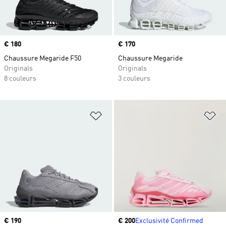
Prix
€ 180
Prix
€ 170
Chaussure Megaride F50
Chaussure Megaride
Originals
Originals
8 couleurs
3 couleurs
Ajouter à la Liste de produits favor
Aj
Prix
€ 190
Prix
€ 200
Exclusivité Confirmed