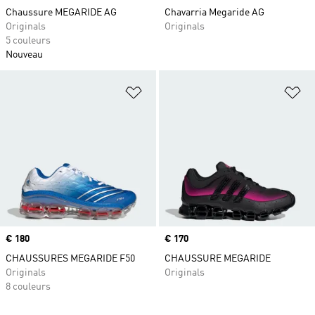
Chaussure MEGARIDE AG
Chavarria Megaride AG
Originals
Originals
5 couleurs
Nouveau
Ajouter à la Liste de produits favor
Aj
Prix
€ 180
Prix
€ 170
CHAUSSURES MEGARIDE F50
CHAUSSURE MEGARIDE
Originals
Originals
8 couleurs