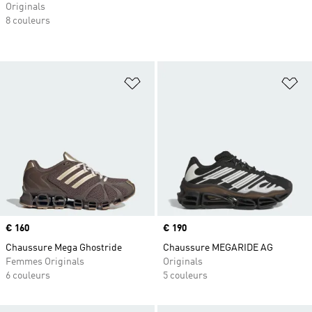
Originals
8 couleurs
Ajouter à la Liste de produits favor
Aj
Prix
€ 160
Prix
€ 190
Chaussure Mega Ghostride
Chaussure MEGARIDE AG
Femmes Originals
Originals
6 couleurs
5 couleurs