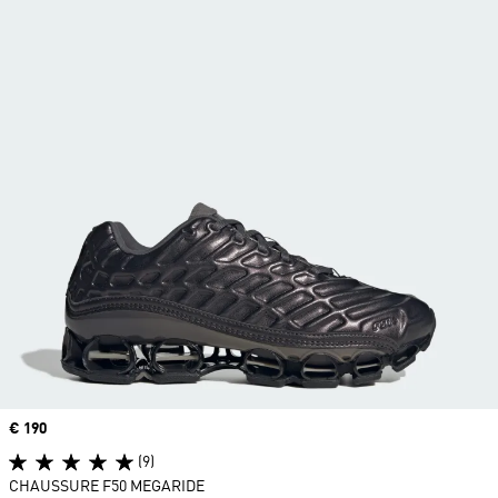
Prix
€ 190
(9)
CHAUSSURE F50 MEGARIDE