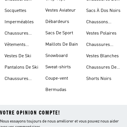
Dorées
Marche
Vestes Aviateur
Socquettes
Sacs À Dos Noirs
Débardeurs
Imperméables
Chaussons
D'escalade
Sacs De Sport
Chaussures
Vestes Polaires
Blanches
Maillots De Bain
Vêtements
Chaussures
Sportifs
D'haltérophilie
Snowboard
Vestes De Ski
Vestes Blanches
Sweat-shirts
Pantalons De Ski
Chaussures De
Basketball
Coupe-vent
Chaussures
Shorts Noirs
Rouges
Bermudas
VOTRE OPINION COMPTE!
Nous essayons toujours de nous améliorer et vous pouvez nous aider
avec vos commentaires.