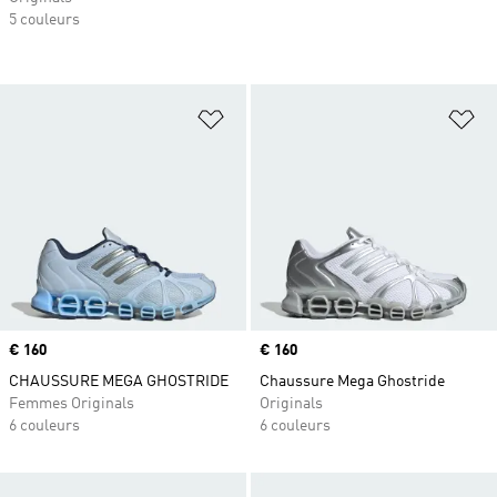
5 couleurs
Ajouter à la Liste de produits favor
Aj
Prix
€ 160
Prix
€ 160
CHAUSSURE MEGA GHOSTRIDE
Chaussure Mega Ghostride
Femmes Originals
Originals
6 couleurs
6 couleurs