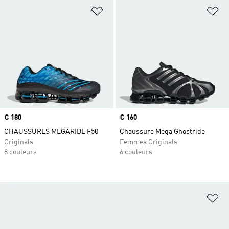
Ajouter à la Liste de produits favor
Aj
Prix
€ 180
Prix
€ 160
CHAUSSURES MEGARIDE F50
Chaussure Mega Ghostride
Originals
Femmes Originals
8 couleurs
6 couleurs
Aj