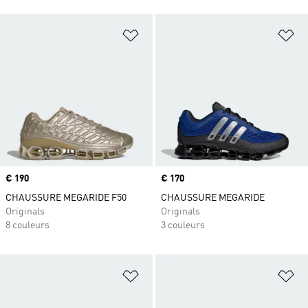
Ajouter à la Liste de produits favor
Aj
Prix
€ 190
Prix
€ 170
CHAUSSURE MEGARIDE F50
CHAUSSURE MEGARIDE
Originals
Originals
8 couleurs
3 couleurs
Ajouter à la Liste de produits favor
Aj