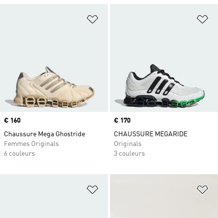
Ajouter à la Liste de produits favor
Aj
Prix
€ 160
Prix
€ 170
Chaussure Mega Ghostride
CHAUSSURE MEGARIDE
Femmes Originals
Originals
6 couleurs
3 couleurs
Ajouter à la Liste de produits favor
Aj