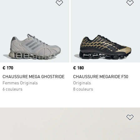
Ajouter à la Liste de produits favor
Aj
Prix
€ 170
Prix
€ 180
CHAUSSURE MEGA GHOSTRIDE
CHAUSSURE MEGARIDE F50
Femmes Originals
Originals
6 couleurs
8 couleurs
Aj