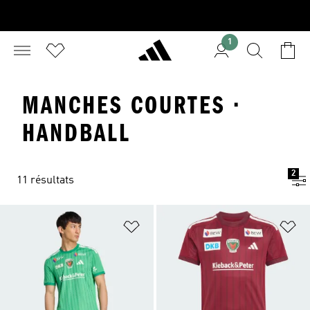
1
MANCHES COURTES ·
HANDBALL
2
11 résultats
Ajouter à la Liste de produits favor
Aj