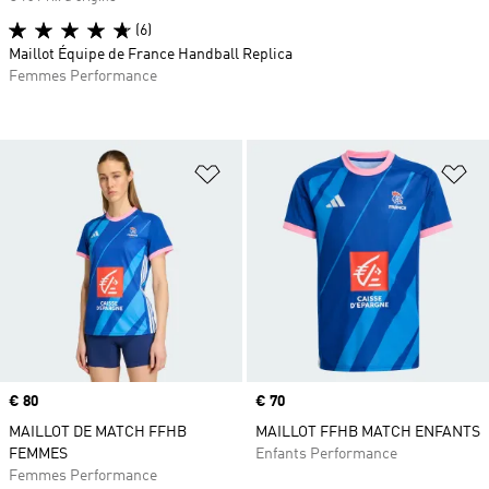
(6)
Maillot Équipe de France Handball Replica
Femmes Performance
Ajouter à la Liste de produits favor
Aj
Prix
€ 80
Prix
€ 70
MAILLOT DE MATCH FFHB
MAILLOT FFHB MATCH ENFANTS
FEMMES
Enfants Performance
Femmes Performance