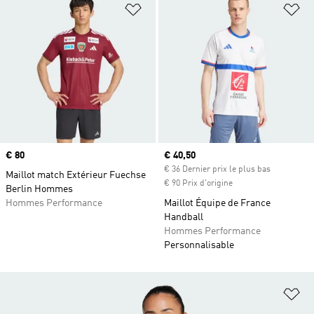
Ajouter à la Liste de produits favor
Aj
Prix
€ 80
Prix actuel
€ 40,50
€ 36 Dernier prix le plus bas
Maillot match Extérieur Fuechse
€ 90 Prix d'origine
Berlin Hommes
Hommes Performance
Maillot Équipe de France
Handball
Hommes Performance
Personnalisable
Aj