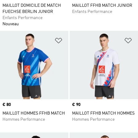
MAILLOT DOMICILE DE MATCH
MAILLOT FFHB MATCH JUNIOR
FUECHSE BERLIN JUNIOR
Enfants Performance
Enfants Performance
Nouveau
Ajouter à la Liste de produits favor
Aj
Prix
€ 80
Prix
€ 90
MAILLOT HOMMES FFHB MATCH
MAILLOT FFHB MATCH HOMMES
Hommes Performance
Hommes Performance