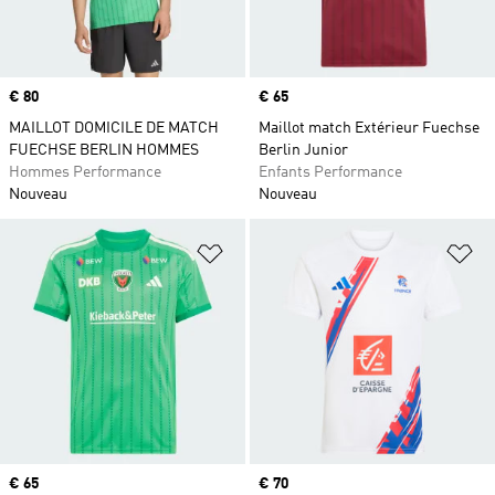
Prix
€ 80
Prix
€ 65
MAILLOT DOMICILE DE MATCH
Maillot match Extérieur Fuechse
FUECHSE BERLIN HOMMES
Berlin Junior
Hommes Performance
Enfants Performance
Nouveau
Nouveau
Ajouter à la Liste de produits favor
Aj
Prix
€ 65
Prix
€ 70