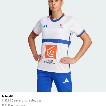
Prix actuel
€ 42,30
€ 37,80 Dernier prix le plus bas
€ 90 Prix d'origine