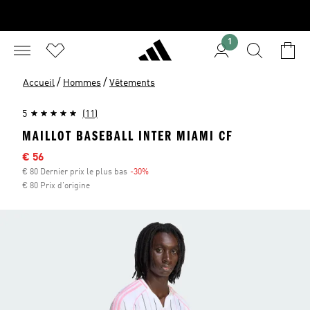
1
/
/
Accueil
Hommes
Vêtements
5
(11)
MAILLOT BASEBALL INTER MIAMI CF
Sale price
€ 56
€ 80 Dernier prix le plus bas
-30%
Discount
€ 80 Prix d'origine