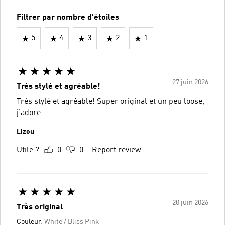
Filtrer par nombre d'étoiles
5
4
3
2
1
27 juin 2026
Très stylé et agréable!
Très stylé et agréable! Super original et un peu loose,
j’adore
Lizou
Utile ?
0
0
Report review
20 juin 2026
Très original
Couleur:
White / Bliss Pink