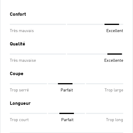
Confort
Très mauvais
Excellent
Qualité
Très mauvaise
Excellente
Coupe
Trop serré
Parfait
Trop large
Longueur
Trop court
Parfait
Trop long