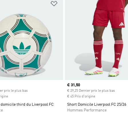
ste de produits favoris
Ajouter à la Liste de produits favor
Prix actuel
€ 31,50
er prix le plus bas
€ 29,25 Dernier prix le plus bas
rigine
€ 45 Prix d'origine
 domicile third du Liverpool FC
Short Domicile Liverpool FC 25/26
ce
Hommes Performance