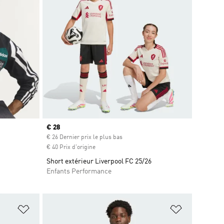
Prix actuel
€ 28
is
€ 26 Dernier prix le plus bas
€ 40 Prix d'origine
Short extérieur Liverpool FC 25/26
Enfants Performance
is
Ajouter à la Liste de produits favoris
Ajouter à la