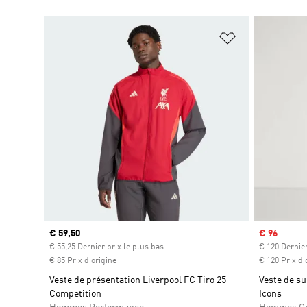
Ajouter à la Li
Prix actuel
€ 59,50
Prix soldé
€ 96
€ 55,25 Dernier prix le plus bas
€ 120 Dernier
€ 85 Prix d'origine
€ 120 Prix d'
Veste de présentation Liverpool FC Tiro 25
Veste de su
Competition
Icons