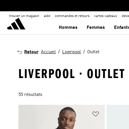
trouver un magasin
aide
commandes et retours
cartes cadeaux
dev
Hommes
Femmes
Enfant
Retour
Accueil
Liverpool
Outlet
LIVERPOOL · OUTLET
55 résultats
Ajouter à la Li