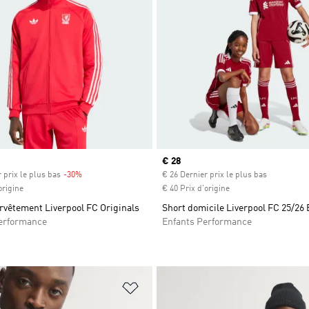
Prix actuel
€ 28
 prix le plus bas
-30%
Rabais
€ 26 Dernier prix le plus bas
origine
€ 40 Prix d'origine
rvêtement Liverpool FC Originals
Short domicile Liverpool FC 25/26 
rformance
Enfants Performance
ste de produits favoris
Ajouter à la Liste de produits favor