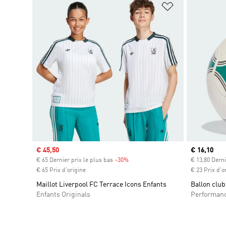
Ajouter à la Li
Prix soldé
€ 45,50
Prix actuel
€ 16,10
€ 65 Dernier prix le plus bas
-30%
Rabais
€ 13,80 Derni
€ 65 Prix d'origine
€ 23 Prix d'o
Maillot Liverpool FC Terrace Icons Enfants
Ballon club
Enfants Originals
Performan