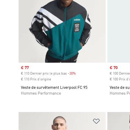
Prix soldé
€ 77
Prix soldé
€ 70
€ 110 Dernier prix le plus bas
-30%
Rabais
€ 100 Dernier
€ 110 Prix d'origine
€ 100 Prix d'
Veste de survêtement Liverpool FC 95
Veste de su
Hommes Performance
Hommes Pe
Ajouter à la Li