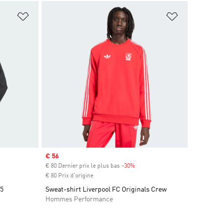
is
Ajouter à la Liste de produits favoris
Ajouter à la
Prix soldé
€ 56
€ 80 Dernier prix le plus bas
-30%
Rabais
€ 80 Prix d'origine
25
Sweat-shirt Liverpool FC Originals Crew
Hommes Performance