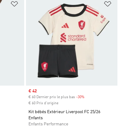
is
Ajouter à la Liste de produits favoris
Ajouter à la
Prix soldé
€ 42
€ 60 Dernier prix le plus bas
-30%
Rabais
€ 60 Prix d'origine
Kit bébés Extérieur Liverpool FC 25/26
Enfants
Enfants Performance