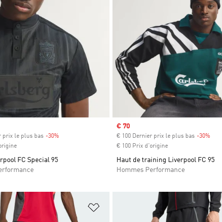
Prix soldé
€ 70
 prix le plus bas
-30%
Rabais
€ 100 Dernier prix le plus bas
-30%
Raba
origine
€ 100 Prix d'origine
erpool FC Special 95
Haut de training Liverpool FC 95
rformance
Hommes Performance
ste de produits favoris
Ajouter à la Liste de produits favor