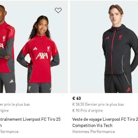
ste de produits favoris
Ajouter à la Liste de produits favor
Prix actuel
€ 63
er prix le plus bas
€ 58,50 Dernier prix le plus bas
rigine
€ 90 Prix d'origine
ntraînement Liverpool FC Tiro 25
Veste de voyage Liverpool FC Tiro 
n
Competition Vis Tech
rformance
Hommes Performance