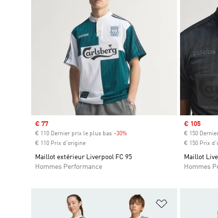
Prix soldé
€ 77
Prix soldé
€ 105
€ 110 Dernier prix le plus bas
-30%
Rabais
€ 150 Dernier
€ 110 Prix d'origine
€ 150 Prix d'
Maillot extérieur Liverpool FC 95
Maillot Liv
Hommes Performance
Hommes Pe
Ajouter à la Li