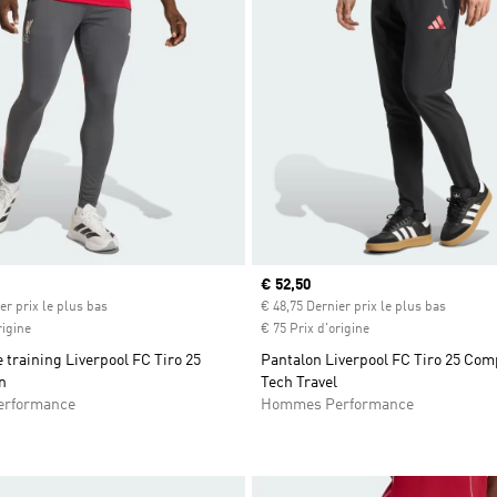
Prix actuel
€ 52,50
er prix le plus bas
€ 48,75 Dernier prix le plus bas
rigine
€ 75 Prix d'origine
 training Liverpool FC Tiro 25
Pantalon Liverpool FC Tiro 25 Comp
n
Tech Travel
rformance
Hommes Performance