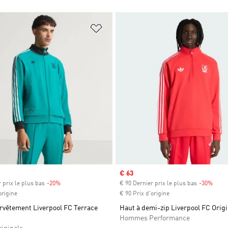
ste de produits favoris
Ajouter à la Liste de produits favor
Prix soldé
€ 63
 prix le plus bas
-20%
Rabais
€ 90 Dernier prix le plus bas
-30%
Rabai
origine
€ 90 Prix d'origine
rvêtement Liverpool FC Terrace
Haut à demi-zip Liverpool FC Origi
Hommes Performance