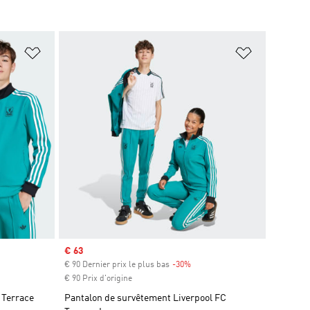
is
Ajouter à la Liste de produits favoris
Ajouter à la
Prix soldé
€ 63
is
€ 90 Dernier prix le plus bas
-30%
Rabais
€ 90 Prix d'origine
 Terrace
Pantalon de survêtement Liverpool FC