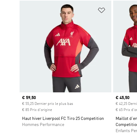
Ajouter à la Li
Prix actuel
€ 59,50
Prix actuel
€ 45,50
€ 55,25 Dernier prix le plus bas
€ 42,25 Derni
€ 85 Prix d'origine
€ 65 Prix d'o
Haut hiver Liverpool FC Tiro 25 Competition
Maillot d’e
Hommes Performance
Competitio
Enfants Pe