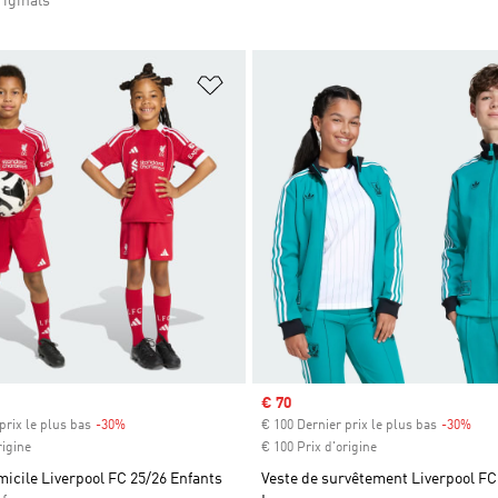
iginals
ste de produits favoris
Ajouter à la Liste de produits favor
Prix soldé
€ 70
prix le plus bas
-30%
Rabais
€ 100 Dernier prix le plus bas
-30%
Raba
rigine
€ 100 Prix d'origine
micile Liverpool FC 25/26 Enfants
Veste de survêtement Liverpool FC