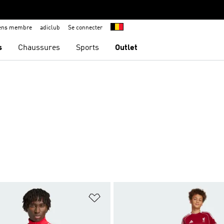
iens membre
adiclub
Se connecter
s
Chaussures
Sports
Outlet
ste de produits favoris
Ajouter à la Liste de produits favor