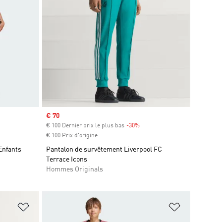
Prix soldé
€ 70
€ 100 Dernier prix le plus bas
-30%
Rabais
€ 100 Prix d'origine
Enfants
Pantalon de survêtement Liverpool FC
Terrace Icons
Hommes Originals
is
Ajouter à la Liste de produits favoris
Ajouter à la